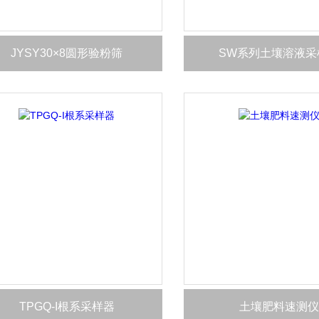
JYSY30×8圆形验粉筛
SW系列土壤溶液采
TPGQ-I根系采样器
土壤肥料速测仪