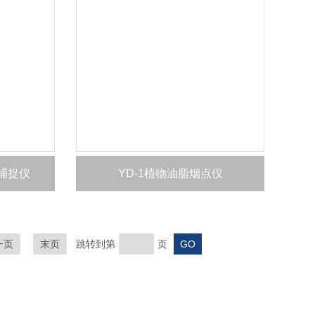
子捕捉仪
YD-1植物油脂烟点仪
一页
末页
跳转到第
页