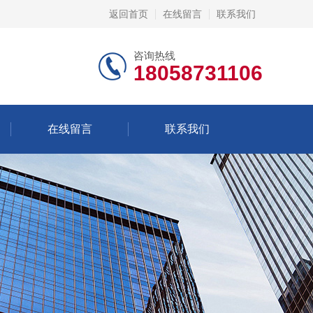
返回首页
在线留言
联系我们
咨询热线
18058731106
在线留言
联系我们