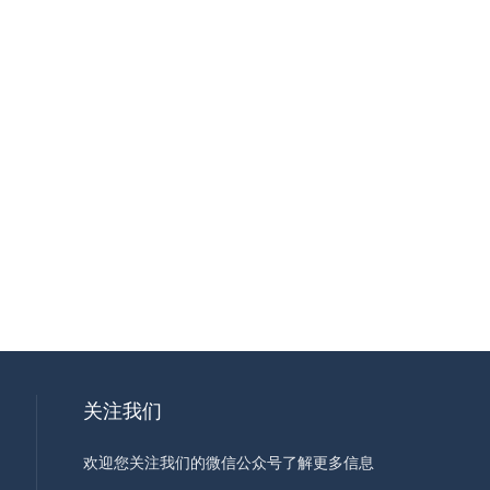
关注我们
欢迎您关注我们的微信公众号了解更多信息