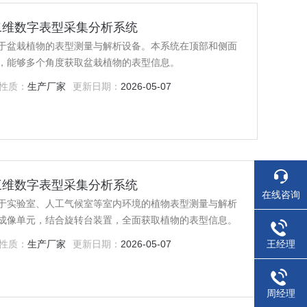
栽植物二维数字表型采集分析系统
于盆栽植物的表型测量与解析设备。本系统在顶部和侧面
，能够多个角度获取盆栽植物的表型信息。
性质：
生产厂家
更新日期：
2026-05-07
栽植物三维数字表型采集分析系统
在线咨询
于实验室、人工气候室等室内环境的植物表型测量与解析
成像单元，结合旋转台装置，全面获取植物的表型信息。
王经理
性质：
生产厂家
更新日期：
2026-05-07
周经理