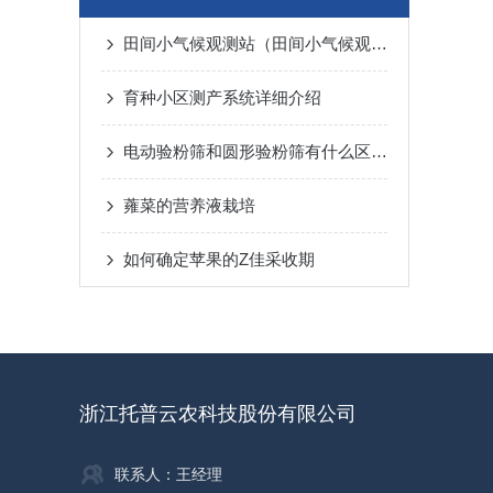
田间小气候观测站（田间小气候观测站介绍）
育种小区测产系统详细介绍
电动验粉筛和圆形验粉筛有什么区别？
蕹菜的营养液栽培
如何确定苹果的Z佳采收期
浙江托普云农科技股份有限公司
联系人：王经理