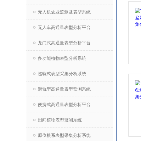
无人机农业监测及表型系统
无人车高通量表型分析平台
龙门式高通量表型分析平台
多功能植物表型分析系统
巡轨式表型采集分析系统
滑轨型高通量表型监测系统
便携式高通量表型分析平台
田间植物表型监测系统
原位根系表型采集分析系统