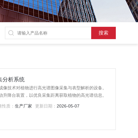
采集分析系统
成像技术对植物进行高光谱图像采集与表型解析的设备。
动升降台装置，以优良采集距离获取植物的高光谱信息。
商性质：
生产厂家
更新日期：
2026-05-07