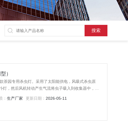
网型）
是一款茶园专用杀虫灯。采用了太阳能供电，风吸式杀虫原
扑灯，然后风机转动产生气流将虫子吸入到收集器中，使
绿叶蝉、茶毛虫、茶尺蠖、灰茶尺蠖等茶园害虫绿色防
质：
生产厂家
更新日期：
2026-05-11