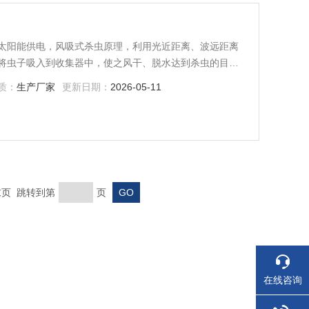
太阳能供电，风吸式杀虫原理，利用光近距离、波远距离
将虫子吸入到收集器中，使之风干、脱水达到杀虫的目
灰茶尺蠖等茶园害虫绿色防治。
质：
生产厂家
更新日期：
2026-05-11
 末页 跳转到第
页
在线咨询