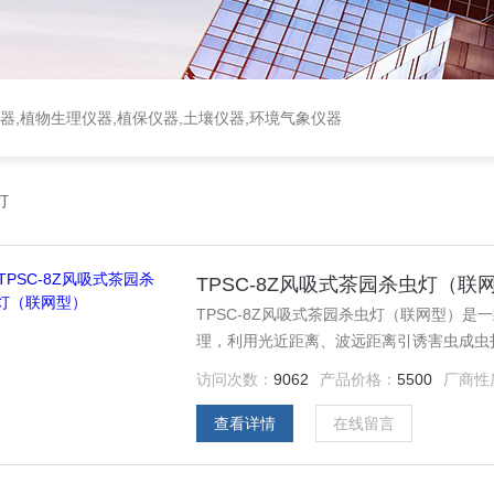
器,植物生理仪器,植保仪器,土壤仪器,环境气象仪器
灯
TPSC-8Z风吸式茶园杀虫灯（联
TPSC-8Z风吸式茶园杀虫灯（联网型）
理，利用光近距离、波远距离引诱害虫成虫
之风干、脱水达到杀虫的目的，适用于茶小
访问次数：
9062
产品价格：
5500
厂商性
治。
查看详情
在线留言