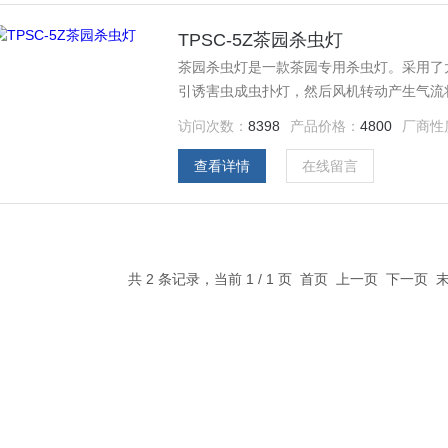
TPSC-5Z茶园杀虫灯
茶园杀虫灯是一款茶园专用杀虫灯。采用了
引诱害虫成虫扑灯，然后风机转动产生气流
的，适用于茶小绿叶蝉、茶毛虫、茶尺蠖、
访问次数：
8398
产品价格：
4800
厂商性
查看详情
在线留言
共 2 条记录，当前 1 / 1 页 首页 上一页 下一页