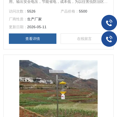
用。输出安全电压，节能省电，成本低，为以往害虫防治区域
因电源供应困难而被迫放弃灯光诱虫的地区，提供了*的防治
访问次数：
5526
产品价格：
5500
工具。太阳能杀虫灯在节能环保、降低农药残留、提高产品品
厂商性质：
生产厂家
质、减少对环境的污染贡献突出，太阳能杀虫灯可广泛应用于
农业、林业、蔬菜、仓储、茶叶、烟草、园林、大棚、葡萄
更新日期：
2026-05-11
园、水产养殖等领域。
查看详情
在线留言