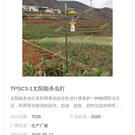
TPSC3-1太阳能杀虫灯
太阳能杀虫灯是利用害虫趋光性进行诱杀的一种物理防治方
法，利用害虫较强的趋光、趋波、趋色、趋性信息的特性，将
光的波长、波段、波的频率设定在特定范围内，近距离用光、
访问次数：
7026
产品价格：
2500
远距离用波，加以诱到的害虫本身产生的性信息引诱成虫扑
厂商性质：
生产厂家
灯，灯外配以频振式高压电网触杀，使害虫落入灯下的接虫袋
内，达到杀灭害虫的目的。
更新日期：
2026-05-11