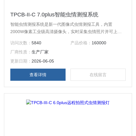
TPCB-II-C 7.0plus智能虫情测报系统
智能虫情测报系统是新一代图像式虫情测报工具，内置
2000W像素工业级高清摄像头，实时采集虫情照片并可上传
至物联网云平台进行自动识别计数，对虫害的发生进行分析和
访问次数：
5840
产品价格：
160000
预测。可实现无人监管。设有防雨百叶及大雨棚，内置虫雨分
厂商性质：
生产厂家
离功能，晴雨天均可工作。
更新日期：
2026-06-05
查看详情
在线留言