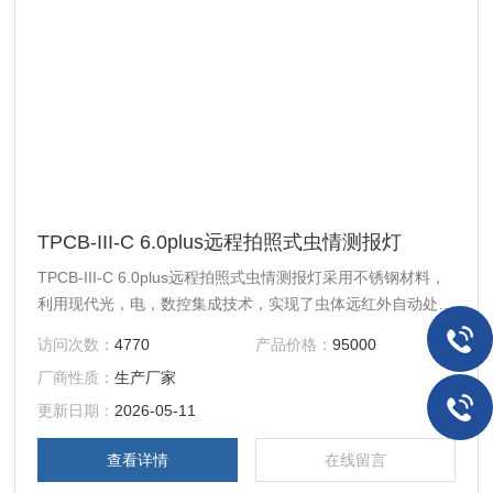
TPCB-III-C 6.0plus远程拍照式虫情测报灯
TPCB-III-C 6.0plus远程拍照式虫情测报灯采用不锈钢材料，
利用现代光，电，数控集成技术，实现了虫体远红外自动处
理，传送带配合运输，整灯自动运行等功能。在无人监管的情
访问次数：
4770
产品价格：
95000
况下，可自动完成诱虫，杀虫，虫体分散，拍照，运输，收
厂商性质：
生产厂家
集，排水等系统作业。
更新日期：
2026-05-11
查看详情
在线留言