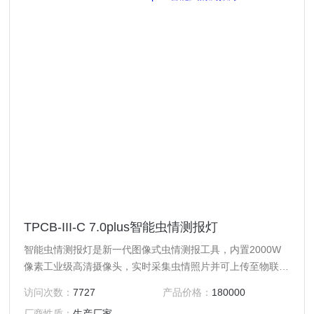
TPCB-III-C 7.0plus智能虫情测报灯
智能虫情测报灯是新一代图像式虫情测报工具，内置2000W
像素工业级高清摄像头，实时采集虫情照片并可上传至物联网
云平台进行自动识别计数，对虫害的发生进行分析和预测。可
访问次数：
7727
产品价格：
180000
实现无人监管。设有防雨百叶及大雨棚，内置虫雨分离功能，
厂商性质：
生产厂家