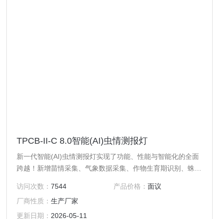
TPCB-II-C 8.0智能(AI)虫情测报灯
新一代智能(AI)虫情测报灯实现了功能、性能与智能化的全面
跨越！新增苗情采集、气象数据采集、作物生育期识别、蛛网
清洁等实用功能，更通过软硬件迭代升级，进一步提升了诱虫
访问次数：
7544
产品价格：
面议
能力、图像精度与识别效能，并创新性内嵌农业AI智能体“问
厂商性质：
生产厂家
稷”，深度整合作物生育期、气象环境及历史虫情数据，多维
度解析虫情发展趋势，让测报更高效、更精准，为病虫害防控
更新日期：
2026-05-11