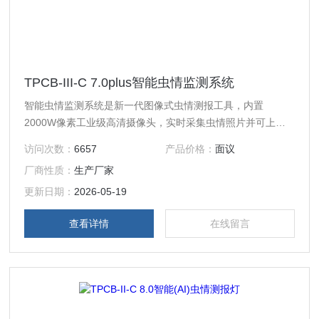
TPCB-III-C 7.0plus智能虫情监测系统
智能虫情监测系统是新一代图像式虫情测报工具，内置
2000W像素工业级高清摄像头，实时采集虫情照片并可上传
至物联网云平台进行自动识别计数，对虫害的发生进行分析和
访问次数：
6657
产品价格：
面议
预测。可实现无人监管。设有防雨百叶及大雨棚，内置虫雨分
厂商性质：
生产厂家
离功能，晴雨天均可工作。
更新日期：
2026-05-19
查看详情
在线留言