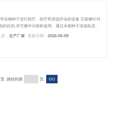
水稻等谷物种子进行脱芒、除芒和清选作业的设备,它能够针对
选的目的,并可兼作分级机使用。通过水稻种子清选机进行
求,也有利于工厂化育秧作业!
性质：
生产厂家
更新日期：
2026-05-09
 末页 跳转到第
页