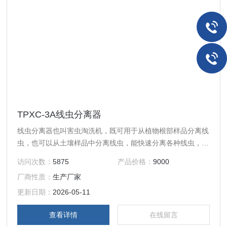
TPXC-3A线虫分离器
线虫分离器也叫害虫淘洗机，既可用于从植物根部样品分离线
虫，也可以从土壤样品中分离线虫，能快速分离各种线虫，并
且能获得活的线虫，适用于各植保站、森防站、兽医站、卫生
访问次数：
5875
产品价格：
9000
防疫站以及高等院校和科研院所与线虫研究有关的科室。
厂商性质：
生产厂家
更新日期：
2026-05-11
查看详情
在线留言