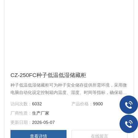
CZ-250FC种子低温低湿储藏柜
种子低温低湿储藏柜可为种子安全储存提供所需环境，采用微
电脑自动化设定控制箱内温度、湿度、时间等指标，确保箱内
低温低湿。中文液晶数字显示箱内温度、湿度值。带除湿系
访问次数：
6032
产品价格：
9900
统。控制系统具有除霜，延时，超温报警，自动除湿，时差纠
厂商性质：
生产厂家
正，紫外杀菌等功能，安全可靠全不锈钢内、外柜体，制冷结
构为风冷式不结霜多项安全保护功能(触电、漏电、过载、过
更新日期：
2026-05-07
流、压缩机延长启动！
查看详情
在线留言