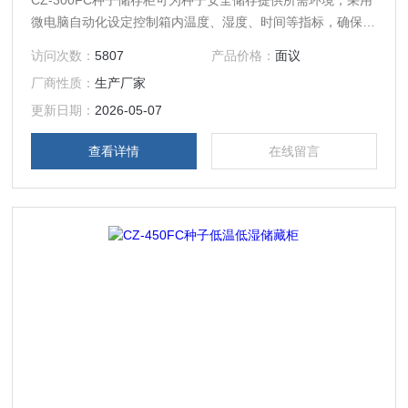
CZ-300FC种子储存柜可为种子安全储存提供所需环境，采用
微电脑自动化设定控制箱内温度、湿度、时间等指标，确保箱
内低温低湿。中文液晶数字显示箱内温度、湿度值。带除湿系
访问次数：
5807
产品价格：
面议
统。控制系统具有除霜，延时，超温报警，自动除湿，时差纠
厂商性质：
生产厂家
正，紫外杀菌等功能，安全可靠全不锈钢内、外柜体，制冷结
构为风冷式不结霜多项安全保护功能(触电、漏电、过载、过
更新日期：
2026-05-07
流、压缩机延长启动！
查看详情
在线留言