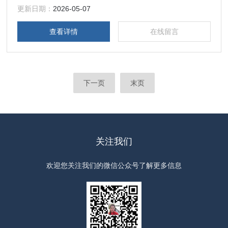
构为风冷式不结霜多项安全保护功能(触电、漏电、过载、过
更新日期：
2026-05-07
流、压缩机延长启动！
查看详情
在线留言
下一页
末页
关注我们
欢迎您关注我们的微信公众号了解更多信息