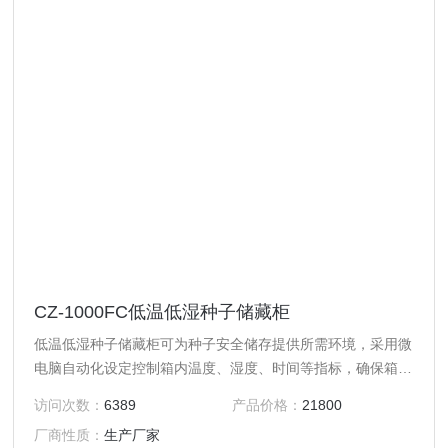
CZ-1000FC低温低湿种子储藏柜
低温低湿种子储藏柜可为种子安全储存提供所需环境，采用微
电脑自动化设定控制箱内温度、湿度、时间等指标，确保箱内
低温低湿。中文液晶数字显示箱内温度、湿度值。带除湿系
访问次数：
6389
产品价格：
21800
统。控制系统具有除霜，延时，超温报警，自动除湿，时差纠
厂商性质：
生产厂家
正，紫外杀菌等功能，安全可靠全不锈钢内、外柜体，制冷结