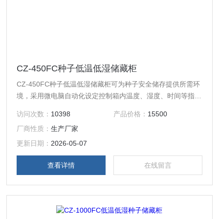
CZ-450FC种子低温低湿储藏柜
CZ-450FC种子低温低湿储藏柜可为种子安全储存提供所需环
境，采用微电脑自动化设定控制箱内温度、湿度、时间等指
标，确保箱内低温低湿。中文液晶数字显示箱内温度、湿度
访问次数：
10398
产品价格：
15500
值。带除湿系统。控制系统具有除霜，延时，超温报警，自动
厂商性质：
生产厂家
除湿，时差纠正，紫外杀菌等功能，安全可靠全不锈钢内、外
柜体，制冷结构为风冷式不结霜多项安全保护功能(触电、漏
更新日期：
2026-05-07
电、过载、过流、压缩机延长启动！
查看详情
在线留言