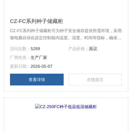
CZ-FC系列种子储藏柜
CZ-FC系列种子储藏柜可为种子安全储存提供所需环境，采用
微电脑自动化设定控制箱内温度、湿度、时间等指标，确保箱
内低温低湿。中文液晶数字显示箱内温度、湿度值。带除湿系
访问次数：
5289
产品价格：
面议
统。控制系统具有除霜，延时，超温报警，自动除湿，时差纠
厂商性质：
生产厂家
正，紫外杀菌等功能，安全可靠全不锈钢内、外柜体，制冷结
构为风冷式不结霜多项安全保护功能(触电、漏电、过载、过
更新日期：
2026-05-07
流、压缩机延长启动！
查看详情
在线留言