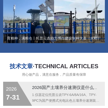
育粮种，满粮仓丨托普云农助力博白建设制种大县（水稻）
技术文章
·TECHNICAL ARTICLES
用心做产品，满意在服务，产品质量有保障
2026国产土壤养分速测仪是什么？作用及功能详解
2026
1.仪器定位托普云农TPY-6A/8A/16A、TPY-
7-31
9PC为国产便携式光电比色土壤养分速测装
备，面向测土配方施肥、耕地质量快速巡检、