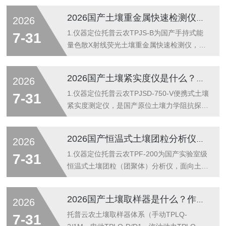
肥料质检与农业教学。它不替代实验室连续流
2026国产土壤重金属快速检测仪是什么？作用及功能详解
2026
动分析/凯氏消解法，而是把“取样—浸提—显
色—读数—配肥建议”压缩到现场半小时级闭
1.仪器定位托普云农TPJS-B为国产手持式能
7-31
环，承担大样本初筛与施肥决策前置职能。2.
量色散X射线荧光土壤重金属快速检测仪，面
检测原理（滤光片式光电比色+固态电极辅
向农用地筛查、污染场地初勘、修复边界圈定
助）比色通路：风干过筛土样经复合浸提剂提
与第三方快检。它不替代实验室ICP-MS/AAS
2026国产土壤紧实度仪是什么？作用及功能详解
2026
取有效态离子，加入特异性显色剂（如磷钼
的确证地位，而是把“采样—知情”的时延从天
蓝、铵络合物等）生成有色体系；多通道固态
级压缩到分钟级，承担现场初筛与空间布点决
1.仪器定位托普云农TPJSD-750-V便携式土壤
7-31
化光路（红/蓝/绿/橙多...
策职能。2.检测原理（能散XRF原位定量）微
紧实度测定仪，是国产原位土壤力学阻抗探测
型X射线管激发土壤原子内层电子，退激发射
设备，面向耕作层压实诊断、犁底层埋深与强
元素特征X射线；硅漂移探测器（SDD）按能
度判定、根系穿透阻力评估及保护性耕作（免
2026国产恒温式土壤团粒分析仪是什么？作用及功能详解
2026
量分辨Kα/Lα峰位，数字多道处理器计数成
耕、深松）效果复核。它替代“木棍插土+脚感
谱，内置土壤基体校正模型输出元素含量
判断”的经验法，按ASABES313.3、
1.仪器定位托普云农TPF-200为国产实验室级
7-31
（mg/kg）。全程...
ASTMD2573及NY/T1121.12思路做原位贯
恒温式土壤团粒（团聚体）分析仪，面向土壤
入，输出的是带深度坐标的圆锥指数，不是单
物理性状定量检测，替代人工抖筛与目测分
点硬度读数。2.测量原理（静力圆锥贯入）标
级。设备按NY/T1121.19-2008《土壤检测第
2026国产土壤取样器是什么？作用及功能详解
2026
准金属圆锥探头（常配30°锥角、两种底面积
19部分：土壤水稳性大团聚体的测定》及
规格分别对应黏质/砂质土）以近准静态速率
LY/T1227林业标准设计，兼顾科研精度与批
托普云农土壤取样器体系（手动TPLQ-
7-31