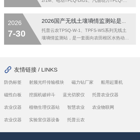
（行业...
量样品处理能力。2.检测原理（干筛+湿筛双
2/1M、电动TPLQ-D/D1、汽油动力TPLQ-
路径）干筛法：风干原状土样装入多级不锈钢
Q/SQ/LQ、三普工具箱TPLQ-3、根钻TPGQ-
套筛（孔径递减），电机驱动垂直振荡，依自
1等），是一套覆盖表层混合样—分层剖面样
2026国产无线土壤墒情监测站是什么？作用及功能详解
2026
重与碰撞按粒径分层，得机械稳定性团聚体
—原状柱状样—根系土样全采样目的的国产化
（MST）分布。湿筛法：样品转入充去离子
野外取土装备族。其定位不是“铁锹+塑料
托普云农TPSQ-W-1、TPFS-WS系列无线土
7-30
水的同规格筛组，...
袋”的农具升级，而是把NY/T1121.1《土壤检
壤墒情监测站，是一套面向农田根区水热动态
测第1部分：样品采集、处理和贮存》、
原位连续观测的“介电传感—低功耗边端—云
GB/T35821《土壤采样技术导则》、第三次
台决策”一体化农业水文物联网节点，定位为
全国土壤普查野外采样规范落到物理工具上的
替代烘干法/中子仪等离散破坏性取土、打通
前端质控环节——后续所有理化分析的不确定
SPAC（土壤—植物—大气连续体）中根系层
友情链接 / LINKS
度上限...
水分运移时间断层的小流域真值系统。1.系统
防伪标签
射频光纤传输模块
磁力钻厂家
船用起重机
定位与农水学依据以土壤介电常数—体积含水
率（VWC）反演关系与热量传导方程为底
磁性白板
挖掘机破碎斗
蓝光切胶仪
托普农业仪器
座，对耕层至根系活跃层做垂直剖面时序采
集，输出可供田间持水量（FC）、凋萎系数
农业仪器
植物生理仪器站
智慧农业
农业物联网
（PWP）、Penman–Mo...
农业仪器
实验室仪器设备
托普云农