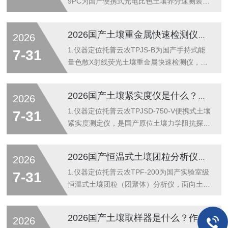
9PC为国产便携式光电比色土壤养分速测装
备，面向测土配方施肥、耕地质量快速巡检、
肥料质检与农业教学。它不替代实验室连续流
2026国产土壤重金属快速检测仪是什么？作用及功能详解
2026
动分析/凯氏消解法，而是把“取样—浸提—显
色—读数—配肥建议”压缩到现场半小时级闭
1.仪器定位托普云农TPJS-B为国产手持式能
7-31
环，承担大样本初筛与施肥决策前置职能。2.
量色散X射线荧光土壤重金属快速检测仪，面
检测原理（滤光片式光电比色+固态电极辅
向农用地筛查、污染场地初勘、修复边界圈定
助）比色通路：风干过筛土样经复合浸提剂提
与第三方快检。它不替代实验室ICP-MS/AAS
2026国产土壤紧实度仪是什么？作用及功能详解
2026
取有效态离子，加入特异性显色剂（如磷钼
的确证地位，而是把“采样—知情”的时延从天
蓝、铵络合物等）生成有色体系；多通道固态
级压缩到分钟级，承担现场初筛与空间布点决
1.仪器定位托普云农TPJSD-750-V便携式土壤
7-31
化光路（红/蓝/绿/橙多...
策职能。2.检测原理（能散XRF原位定量）微
紧实度测定仪，是国产原位土壤力学阻抗探测
型X射线管激发土壤原子内层电子，退激发射
设备，面向耕作层压实诊断、犁底层埋深与强
元素特征X射线；硅漂移探测器（SDD）按能
度判定、根系穿透阻力评估及保护性耕作（免
2026国产恒温式土壤团粒分析仪是什么？作用及功能详解
2026
量分辨Kα/Lα峰位，数字多道处理器计数成
耕、深松）效果复核。它替代“木棍插土+脚感
谱，内置土壤基体校正模型输出元素含量
判断”的经验法，按ASABES313.3、
1.仪器定位托普云农TPF-200为国产实验室级
7-31
（mg/kg）。全程...
ASTMD2573及NY/T1121.12思路做原位贯
恒温式土壤团粒（团聚体）分析仪，面向土壤
入，输出的是带深度坐标的圆锥指数，不是单
物理性状定量检测，替代人工抖筛与目测分
点硬度读数。2.测量原理（静力圆锥贯入）标
级。设备按NY/T1121.19-2008《土壤检测第
2026国产土壤取样器是什么？作用及功能详解
2026
准金属圆锥探头（常配30°锥角、两种底面积
19部分：土壤水稳性大团聚体的测定》及