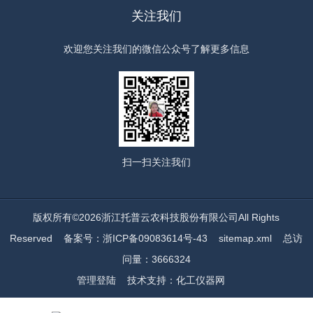
溉水质评价（参照GB5084等）、水产养殖溶
关注我们
氧调控、农业面源污染负荷估算直接调用的
标...
欢迎您关注我们的微信公众号了解更多信息
扫一扫
关注我们
版权所有©2026浙江托普云农科技股份有限公司All Rights
Reserved
备案号：浙ICP备09083614号-43
sitemap.xml
总访
问量：3666324
管理登陆
技术支持：
化工仪器网