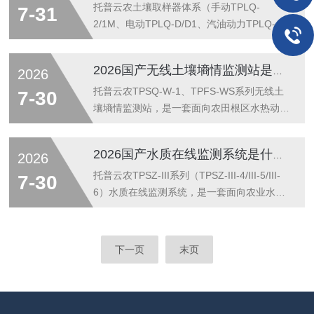
规格分别对应黏质/砂质土）以近准静态速率
LY/T1227林业标准设计，兼顾科研精度与批
托普云农土壤取样器体系（手动TPLQ-
7-31
（行业...
量样品处理能力。2.检测原理（干筛+湿筛双
2/1M、电动TPLQ-D/D1、汽油动力TPLQ-
路径）干筛法：风干原状土样装入多级不锈钢
Q/SQ/LQ、三普工具箱TPLQ-3、根钻TPGQ-
套筛（孔径递减），电机驱动垂直振荡，依自
1等），是一套覆盖表层混合样—分层剖面样
2026国产无线土壤墒情监测站是什么？作用及功能详解
2026
重与碰撞按粒径分层，得机械稳定性团聚体
—原状柱状样—根系土样全采样目的的国产化
（MST）分布。湿筛法：样品转入充去离子
野外取土装备族。其定位不是“铁锹+塑料
托普云农TPSQ-W-1、TPFS-WS系列无线土
7-30
水的同规格筛组，...
袋”的农具升级，而是把NY/T1121.1《土壤检
壤墒情监测站，是一套面向农田根区水热动态
测第1部分：样品采集、处理和贮存》、
原位连续观测的“介电传感—低功耗边端—云
GB/T35821《土壤采样技术导则》、第三次
台决策”一体化农业水文物联网节点，定位为
2026国产水质在线监测系统是什么？作用及功能详解
2026
全国土壤普查野外采样规范落到物理工具上的
替代烘干法/中子仪等离散破坏性取土、打通
前端质控环节——后续所有理化分析的不确定
SPAC（土壤—植物—大气连续体）中根系层
托普云农TPSZ-III系列（TPSZ-III-4/III-5/III-
7-30
度上限...
水分运移时间断层的小流域真值系统。1.系统
6）水质在线监测系统，是一套面向农业水环
定位与农水学依据以土壤介电常数—体积含水
境（灌溉水源、养殖水体、排渠沟口、湿地生
率（VWC）反演关系与热量传导方程为底
态点）原位连续观测的“探头—边缘—云台”一
座，对耕层至根系活跃层做垂直剖面时序采
体化物联网装备，定位为替代实验室抽检时间
下一页
末页
集，输出可供田间持水量（FC）、凋萎系数
分辨率不足、打通水体理化指标动态盲区的地
（PWP）、Penman–Mo...
面真值系统。1.系统定位与水质学依据以水体
物理—化学耦合平衡为底座，对表层水体关键
理化指标做全天候时序采集，输出可供农田灌