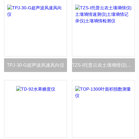
TPJ-30-G超声波风速风向仪
TZS-I托普云农土壤墒情仪|土壤墒情速测仪|土壤墒情记录仪|土壤墒情检测仪