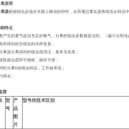
分离原理
分离器
根据线虫必须在水膜上移动的特性，从而通过雾化器将线虫从样品
功能特点
不断产生的雾气提供充足的氧气，分离的线虫多数都是活的。（漏斗法和浅
避免所得到的含线虫的水样发臭；
该分离器分离得到的线虫很清洁，基本无杂质；
直接取接虫皿即可镜检，操作方便；
可同时分离6份线虫样品，工作效率高；
约用水。
推荐
名
型
产
型号间技术区别
号
品
图
片