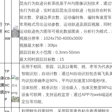
昆虫行为轨迹分析系统基于AI与图像识别技术，通
虫行为轨迹，实时追踪昆虫活动轨迹（包括存在时长
留次数、穿越边界次数、运动偏转角、偏转角速度等
行
常用格式导出运动参数、运动轨迹及跟踪视频，同时
TP-
析
运动轨迹热力图等可视化数据图表，分析行为模式，
KC
视频分辨率：1024x750-4000x3000
XW
视频最大帧率：30fps
跟踪目标大小范围：0.3mm-50mm
最大同时跟踪目标数：15
应用于稻田、茶园、以及以葡萄、桃、枣等为代表
TP
智能识别，自动计数：通过AI自动识别包含褐飞虱
虫体
CB-
均识别准确率达90%，平均识别速度100毫秒/张。
能测
XC
活体拍照，精准识别：活虫吸入，虫体完整度98%
系统
DY-
设备可联网，支持远程监管：通过APP与web端远
P
定位等功能。
利用蚜虫趋黄特性，采用双面黄色粘虫卷诱捕蚜虫，