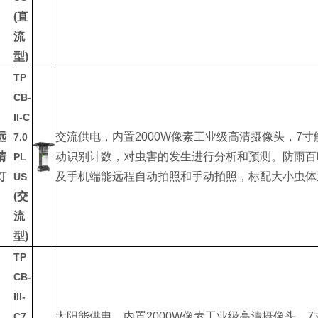
(直
流
型)
TP
CB-
II-C
远
交流供电，内置2000W像素工业级高清摄像头，7
7.0
情
动识别计数，对虫害的发生进行分析和预测。防雨百
PL
灯
及手机端能远程自动拍照和手动拍照，标配大小虫体
US
(交
流
型)
TP
CB-
III-
太阳能供电，内置2000W像素工业级高清摄像头，
C7.