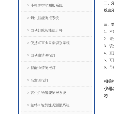
二、
小虫体智能测报系统
线虫
蚜虫智能测报系统
三、
自动赶蛾智能统计杆
1、
2、
便携式害虫采集识别系统
3、
4、
自动虫情测报灯
5、
6、节
智能虫情测报灯
高空测报灯
相关
仪器
害虫性诱智能测报系统
称
益特IT智慧性诱测报系统