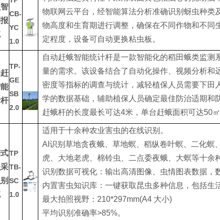
TP
虫智
物联网云平台，经智能算法分析准确识别蚜虫种类
CB-
测报
物高度和生育期进行调整，确保在不同作物和不同生
YC
统
定程度，设备可自动更换粘虫板。
1.0
自动赶蛾智能统计杆是一款智能化的稻田蛾类监测
TP-
量的需求。该设备结合了自动化操作、视频分析和
动赶
GE
密度等指标的调查与统计，减轻植保人员需要下田
智能
SB
学的数据基础，辅助植保人员确定最佳防治适期和
计杆
2.0
赶蛾杆的长度最长可达4米，单台赶蛾面积可达50
适用于十余种农业害虫的在线识别。
AI识别草地贪夜蛾、草地螟、稻纵卷叶螟、二化螟
携式
TP
虎、大地老虎、棉铃虫、二点委夜蛾、大螟等十余
虫采
TB-
识别数据可视化：输出高清图像、虫情图表数据，数据
识别
SC
内置害虫知识库：一键获取昆虫多种信息，包括生
统
1.0
最大拍照视野：210*297mm(A4 大小)
平均识别准确率>85%。