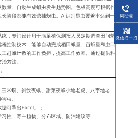
及数量、自动生成蚜虫发生趋势图。色板高度可根据作
长阶段都能有效诱捕蚜虫。AI识别昆虫覆盖率达到一
周经理
系统，专门设计用于满足植保测报人员定期调查田间蛾
微信扫一扫
远程控制技术，能够自动完成稻田蛾量、亩蛾量和虫口
人工赶蛾计数的工作负担，提高工作效率。通过提供科
防治方法。
㎡。
、玉米螟、斜纹夜蛾、甜菜夜蛾小地老虎、八字地老
种害虫。
可导出Excel。；
活习性、寄主植物、分布区域、防治建议等；