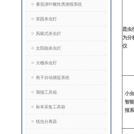
番茄潜叶蛾性诱测报系统
茶园杀虫灯
昆虫
风吸式杀虫灯
为分
仪
太阳能杀虫灯
大棚杀虫灯
孢子自动捕捉系统
测报工具箱
小
智
标本采集工具箱
报
线虫分离器