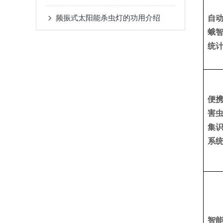
频振式太阳能杀虫灯的功用介绍
自
蛾
统
便
害
集
系
智