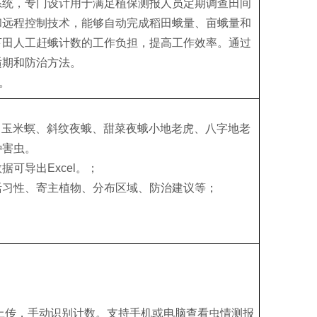
系统，专门设计用于满足植保测报人员定期调查田间
和远程控制技术，能够自动完成稻田蛾量、亩蛾量和
下田人工赶蛾计数的工作负担，提高工作效率。通过
适期和防治方法。
。
、玉米螟、斜纹夜蛾、甜菜夜蛾小地老虎、八字地老
种害虫。
可导出Excel。；
活习性、寄主植物、分布区域、防治建议等；
照上传，手动识别计数。支持手机或电脑查看虫情测报