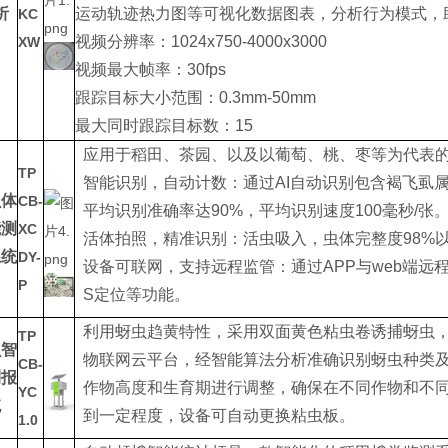
析
运动轨迹热力图等可视化数据图表，分析行为模式，
KC
视频分辨率：1024x750-4000x3000
XW
视频最大帧率：30fps
跟踪目标大小范围：0.3mm-50mm
最大同时跟踪目标数：15
应用于稻田、茶园、以及以葡萄、桃、枣等为代表
TP
智能识别，自动计数：通过AI自动识别包含褐飞虱
虫体
CB-
平均识别准确率达90%，平均识别速度100毫秒/张
能测
XC
活体拍照，精准识别：活虫吸入，虫体完整度98%
系统
DY-
设备可联网，支持远程监管：通过APP与web端远
P
S定位等功能。
利用蚜虫趋黄特性，采用双面黄色粘虫卷诱捕蚜虫，
TP
虫智
物联网云平台，经智能算法分析准确识别蚜虫种类
CB-
测报
作物高度和生育期进行调整，确保在不同作物和不同
YC
统
到一定程度，设备可自动更换粘虫板。
1.0