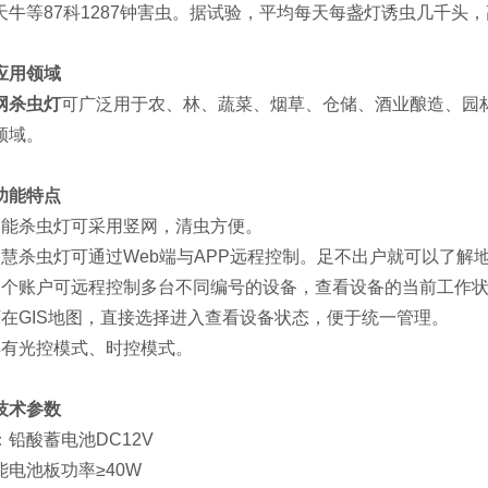
天牛等87科1287钟害虫。据试验，平均每天每盏灯诱虫几千头
应用领域
网杀虫灯
可广泛用于农、林、蔬菜、烟草、仓储、酒业酿造、园
领域。
功能特点
智能杀虫灯可采用竖网，清虫方便。
智慧杀虫灯可通过Web端与APP远程控制。足不出户就可以了
一个账户可远程控制多台不同编号的设备，查看设备的当前工作
可在GIS地图，直接选择进入查看设备状态，便于统一管理。
具有光控模式、时控模式。
技术参数
：铅酸蓄电池DC12V
能电池板功率≥40W