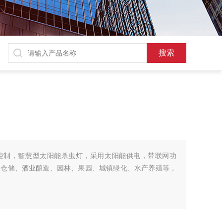
控制，智慧型太阳能杀虫灯，采用太阳能供电，带联网功
、仓储、酒业酿造、园林、果园、城镇绿化、水产养殖等，