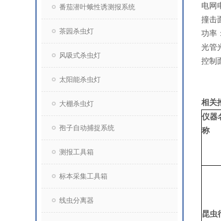
电网电
番茄潜叶蛾性诱测报系统
撞击面
茶园杀虫灯
功率：
光管光
风吸式杀虫灯
控制
太阳能杀虫灯
相关
大棚杀虫灯
仪器
孢子自动捕捉系统
称
测报工具箱
标本采集工具箱
线虫分离器
昆虫