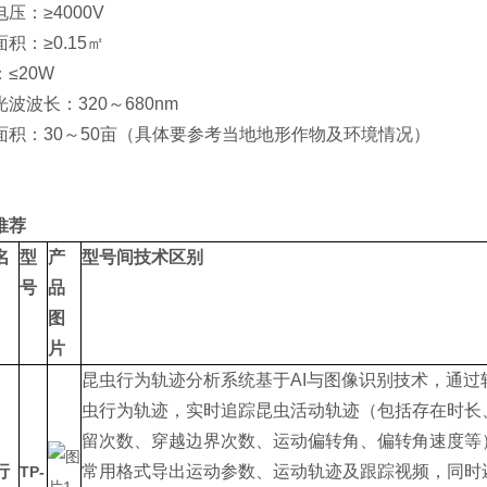
压：≥4000V
积：≥0.15㎡
≤20W
波波长：320～680nm
面积：30～50亩（具体要参考当地地形作物及环境情况）
推荐
名
型
产
型号间技术区别
号
品
图
片
昆虫行为轨迹分析系统基于AI与图像识别技术，通
虫行为轨迹，实时追踪昆虫活动轨迹（包括存在时长
留次数、穿越边界次数、运动偏转角、偏转角速度等
行
常用格式导出运动参数、运动轨迹及跟踪视频，同时
TP-