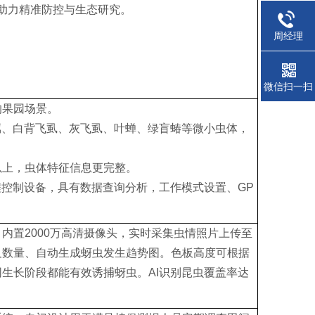
助力精准防控与生态研究。
周经理
微信扫一扫
的果园场景。
属、白背飞虱、灰飞虱、叶蝉、绿盲蝽等微小虫体，
。
以上，虫体特征信息更完整。
程控制设备，具有数据查询分析，工作模式设置、GP
内置2000万高清摄像头，实时采集虫情照片上传至
及数量、自动生成蚜虫发生趋势图。色板高度可根据
生长阶段都能有效诱捕蚜虫。AI识别昆虫覆盖率达