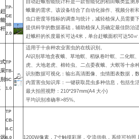
自动赶蛾智能统计杆是一款智能化的稻田蛾类监测
TP-
蛾量的需求。该设备结合了自动化操作、视频分析
动赶
GE
虫口密度等指标的调查与统计，减轻植保人员需要
智能
SB
提供科学的数据基础，辅助植保人员确定最佳防治
计杆
2.0
赶蛾杆的长度最长可达4米，单台赶蛾面积可达50㎡
适用于十余种农业害虫的在线识别。
AI识别草地贪夜蛾、草地螟、稻纵卷叶螟、二化螟
携式
TP
虎、大地老虎、棉铃虫、二点委夜蛾、大螟等十余
虫采
TB-
识别数据可视化：输出高清图像、虫情图表数据，数据
识别
SC
内置害虫知识库：一键获取昆虫多种信息，包括生
统
1.0
最大拍照视野：210*297mm(A4 大小)
平均识别准确率>85%。
TP
CB-
II-C
能远
1200W像素，7寸触摸彩屏，交流供电，系统可拍
6.0