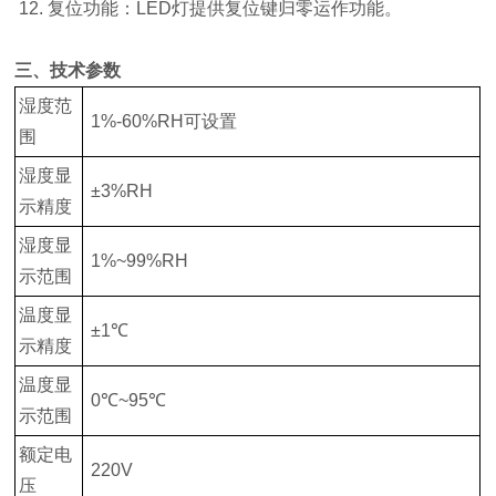
12. 复位功能：LED灯提供复位键归零运作功能。
三、技术参数
湿度范
1%-60%RH可设置
围
湿度显
±3%RH
示精度
湿度显
1%~99%RH
示范围
温度显
±1℃
示精度
温度显
0℃~95℃
示范围
额定电
220V
压