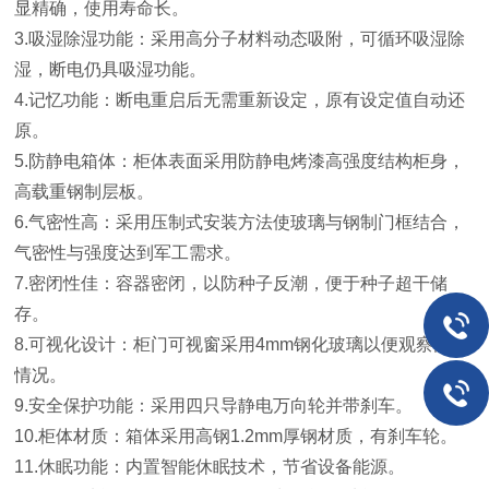
显精确，使用寿命长。
3.吸湿除湿功能：采用高分子材料动态吸附，可循环吸湿除
湿，断电仍具吸湿功能。
4.记忆功能：断电重启后无需重新设定，原有设定值自动还
原。
5.防静电箱体：柜体表面采用防静电烤漆高强度结构柜身，
高载重钢制层板。
6.气密性高：采用压制式安装方法使玻璃与钢制门框结合，
气密性与强度达到军工需求。
7.密闭性佳：容器密闭，以防种子反潮，便于种子超干储
存。
8.可视化设计：柜门可视窗采用4mm钢化玻璃以便观察内部
情况。
9.安全保护功能：采用四只导静电万向轮并带刹车。
10.柜体材质：箱体采用高钢1.2mm厚钢材质，有刹车轮。
11.休眠功能：内置智能休眠技术，节省设备能源。