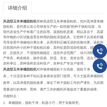
详细介绍
风选型玉米单穗脱粒机
简称风选型玉米单株脱粒机，也叫高净度单穗
脱粒机，是托普云农公司研发生产的一款性能*的种子脱粒仪器，在
现代农业生产中有着广泛的应用。该脱粒机是麦、稻以及谷子、高梁
等作物的小区试验选育良种用的脱粒清选机具。它把种子从其秸杆颖
壳等杂质中准确地分离出来，从而得到正确无误的实验结果。该机和
目前国内外小区种子脱粒机比较，其特征是防混杂性能高，脱粒质量
好，总损失少，干湿脱性能稳定，适应作业范围广，动力消耗少，生
产率高，构造精良，操作容易、舒适、安全、造价合理。适合于各级
农科单位，原种场和农业科技户，良种生产专业户使用。
风选型玉米单穗脱粒机
对作物单穗脱粒十分高效，脱粒干净，净度很
高，十分适宜各种子站以及各级农业部门使用，可大大提高单穗脱粒
效率，以高净度的脱粒效果，保证了种子脱粒工作的严谨性，为后期
需要进行的考种、育种、测产工作的顺利开展提供了重要的保障。
功能特点：
1、单穗脱粒，脱粒干净，机器小巧，用于实验研究。