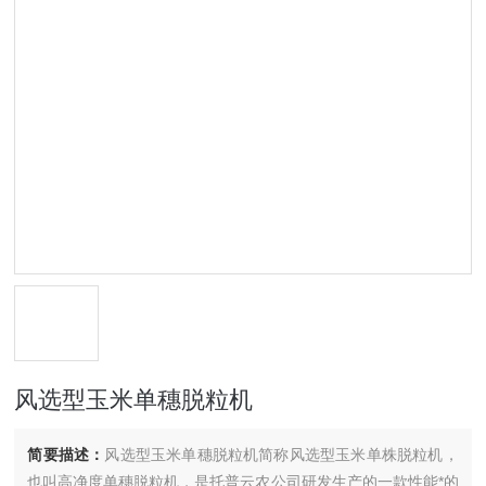
风选型玉米单穗脱粒机
简要描述：
风选型玉米单穗脱粒机简称风选型玉米单株脱粒机，
也叫高净度单穗脱粒机，是托普云农公司研发生产的一款性能*的