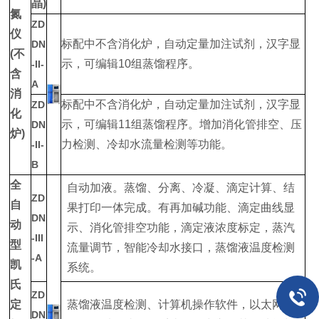
晶)
氮
ZD
仪
标配中不含消化炉，自动定量加注试剂，汉字显
DN
(不
示，可编辑10组蒸馏程序。
-II-
含
A
消
标配中不含消化炉，自动定量加注试剂，汉字显
ZD
化
示，可编辑11组蒸馏程序。增加消化管排空、压
DN
炉)
力检测、冷却水流量检测等功能。
-II-
B
全
自动加液。蒸馏、分离、冷凝、滴定计算、结
ZD
自
果打印一体完成。有再加碱功能、滴定曲线显
DN
动
示、消化管排空功能，滴定液浓度标定，蒸汽
-III
型
流量调节，智能冷却水接口，蒸馏液温度检测
-A
凯
系统。
氏
ZD
定
蒸馏液温度检测、计算机操作软件，以太网
DN