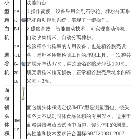
小
功能特点：
型
1.操作简便：设备采用金刚石砂轮、糠粉分离系
TP
精
统和自动控制系统，实现了一键操作。
-J
白
2.碾磨高效：智能自动技术，可实现自动停机、
BJ
机
自动收集精米、自动分离糠粉。
检验稻谷出糙率的专用设备，也是稻谷脱壳设
TP
砻
备，是稻谷质量检测工作的理想工具。一次砻谷
-JL
谷
的脱壳率达97％，两次砻谷的脱壳率达100％。
G-
机
脱壳后糙米粒无损伤，正常稻谷脱壳后糙米的碎
20
米率＜3％。
18
面
包
馒
面包馒头体积测定仪JMTY型是测量面包、馒头
头
和各类不规则固体食品体积的专用仪器。适用于
JM
体
面粉烘焙与蒸煮试验中面包、馒头体积的测量。
TY
积
其性能和技术要求符合国标GB/T20981-2007，