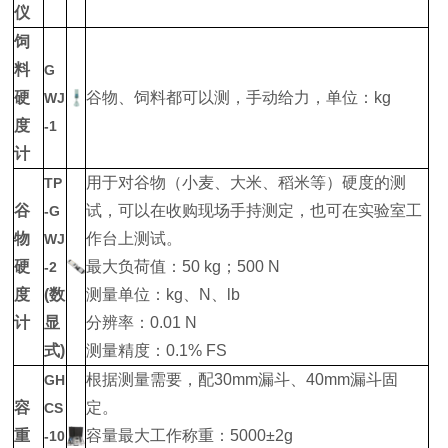
仪
饲
料
G
硬
谷物、饲料都可以测，手动给力，单位：kg
WJ
度
-1
计
用于对谷物（小麦、大米、稻米等）硬度的测
TP
谷
试，可以在收购现场手持测定，也可在实验室工
-G
物
作台上测试。
WJ
硬
最大负荷值：50 kg；500 N
-2
度
(数
测量单位：kg、N、lb
计
显
分辨率：0.01 N
式)
测量精度：0.1% FS
根据测量需要，配30mm漏斗、40mm漏斗固
GH
容
定。
CS
重
容量最大工作称重：5000±2g
-10