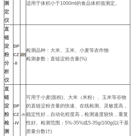
测
适用于体积小于1000ml的食品体积值测定。
定
仪
直
链
淀
DP
检测品种：大米、玉米、小麦等农作物
粉
CZ
检测参数：直链淀粉含量(%)
分
-II
析
仪
直
链
可用于小麦(面粉)、大米（米粉）、玉米等谷物
淀
的直链淀粉含量的快速、在线检测。灵敏度高，
DP
粉
稳定性好，自动化程度高，检测速度较快，重复
CZ
检
性好。检测范围：5%-35%或5-35g/100g(以干基
-IV
测
质量分数计)