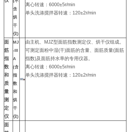
仪
(不
离心转速：6000±5r/min
含
单头洗涤搅拌器转速：120±2r/min
烘
干
仪)
面
由主机、MJZ型面筋指数测定仪、烘干仪组成。
MJ
筋
可测定面粉中湿(干)面筋的含量、面筋质量(面筋
-III
指
指数)及面筋持水率的专用仪器。
A
数
离心转速：6000±5r/min
(含
和
单头洗涤搅拌器转速：120±2r/min
指
质
数
量
和
测
烘
定
干
仪
仪)
面