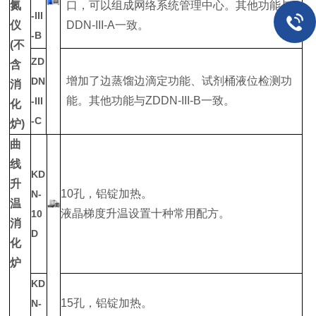
氮
口，可以组成网络系统管理中心。其他功能与Z
-III
仪
DDN-III-A一致。
-B
(不
ZD
含
增加了边蒸馏边滴定功能、试剂桶液位检测功
DN
消
能。其他功能与ZDDN-III-B一致。
-III
化
-C
炉)
曲
线
KD
升
10孔，铝锭加热。
N-
温
液晶梯度升温设置十种常用配方。
10
消
D
化
炉
KD
15孔，铝锭加热。
N-