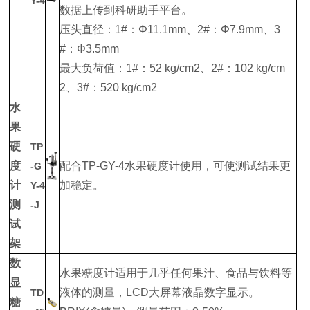
Y-4
数据上传到科研助手平台。
压头直径：1#：Φ11.1mm、2#：Φ7.9mm、3
#：Φ3.5mm
最大负荷值：1#：52 kg/cm2、2#：102 kg/cm
2、3#：520 kg/cm2
水
果
硬
TP
度
配合TP-GY-4水果硬度计使用，可使测试结果更
-G
计
加稳定。
Y-4
测
-J
试
架
数
水果糖度计适用于几乎任何果汁、食品与饮料等
显
液体的测量，LCD大屏幕液晶数字显示。
TD
糖