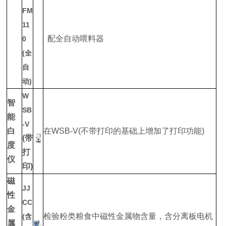
FM
11
配全自动喂料器
0
(全
自
动)
W
智
SB
能
-V
白
在WSB-V(不带打印的基础上增加了打印功能)
(带
度
打
仪
印)
磁
JJ
性
CC
金
检验粉类粮食中磁性金属物含量，含分离板电机
(含
属