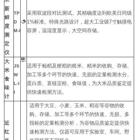
新
采用双波段对比测试。其精确度达到欧美日同级
TP
鲜
1%标准。特殊光路设计，超大工业级7寸触摸电
D
度
容屏，温湿度显示，大空间存储。
M-I
测
定
仪
大
适用于籼稻及粳稻的糙米、精米的收购、存储、
JS
米
加工等多个环节的快速、无损的定量检测水分、
W
食
蛋白质、直链淀粉、食味值，为大米品质鉴定提
L-I
味
供快速检测方法。
I
计
适用于大豆、小麦、玉米、稻谷等谷物的收
购、存储、加工等多个环节的快速、无损、多
近
指标的定量检测分析，为谷物品质鉴定提供快
红
速检测方法。仪器可应用于实验室、车间、野