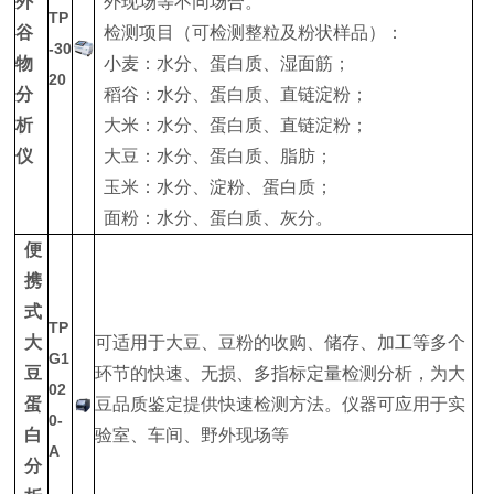
外
外现场等不同场合。
TP
谷
检测项目（可检测整粒及粉状样品）：
-30
物
小麦：水分、蛋白质、湿面筋；
20
分
稻谷：水分、蛋白质、直链淀粉；
析
大米：水分、蛋白质、直链淀粉；
仪
大豆：水分、蛋白质、脂肪；
玉米：水分、淀粉、蛋白质；
面粉：水分、蛋白质、灰分。
便
携
式
TP
大
可适用于大豆、豆粉的收购、储存、加工等多个
G1
豆
环节的快速、无损、多指标定量检测分析，为大
02
蛋
豆品质鉴定提供快速检测方法。仪器可应用于实
0-
白
验室、车间、野外现场等
A
分