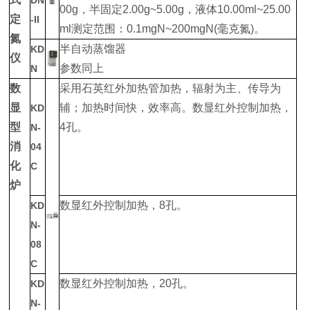
DN
00g，半固定2.00g~5.00g，液体10.00ml~25.00
定
-II
ml测定范围：0.1mgN~200mgN(毫克氮)。
氮
半自动蒸馏器
KD
仪
参数同上
N
数
采用石英红外加热管加热，辐射为主、传导为
显
辅；加热时间快，效率高。数显红外控制加热，
KD
型
4孔。
N-
消
04
化
C
炉
数显红外控制加热，8孔。
KD
N-
08
C
数显红外控制加热，20孔。
KD
N-