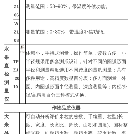
测量范围：58~90%，带温度补偿功能。
Z1
06
W
测量范围：0~80%，带温度补偿功能。
Z1
08
水
体积小，手持式测量，操作简单，读数方便；小
果
半径规采用多套测爪设计，针对不同的圆弧形面
TP
直
半径和测量精度选用不同跨度的量爪测量；具有
ZJ
径
多种用途，高精度数显百分表；多方面测量：外
-20
测
圆、内圆弧形面半径测量、深度测量等；内径/外
10
量
径/高精度百分三种模式切换。
仪
作物品质仪器
大
可自动分析评价米粒的总数、千粒重、粒型(长
米
度、宽度、长宽比、周长、面积和圆度)、国标整
外
精米数、纯整精米数、整精米率、碎米粒数、垩