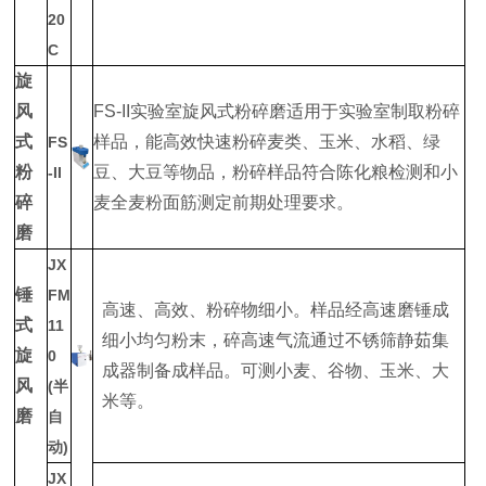
20
C
旋
风
FS-II实验室旋风式粉碎磨适用于实验室制取粉碎
式
样品，能高效快速粉碎麦类、玉米、水稻、绿
FS
粉
豆、大豆等物品，粉碎样品符合陈化粮检测和小
-II
碎
麦全麦粉面筋测定前期处理要求。
磨
JX
锤
FM
高速、高效、粉碎物细小。样品经高速磨锤成
式
11
细小均匀粉末，碎高速气流通过不锈筛静茹集
旋
0
成器制备成样品。可测小麦、谷物、玉米、大
风
(半
米等。
磨
自
动)
JX