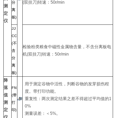
(双挂刀)转速：50r/min
分
测
离
定
板)
仪
JJ
CC
(不
检验粉类粮食中磁性金属物含量，不含分离板电
含
机(双挂刀)转速：50r/min
分
离
板)
降
用于测定谷物中活性，判断谷物的发芽损伤程
落
FN
度。带打印功能。
值
(带
重复性：两次测定结果之差不得超过平均值的1
测
打
0%
定
印)
测量误差：＜5%。
仪