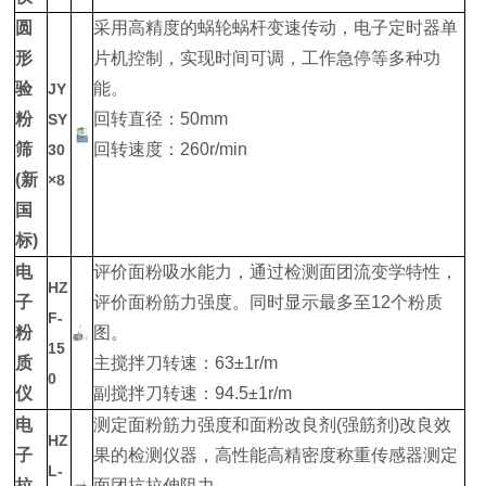
圆
采用高精度的蜗轮蜗杆变速传动，电子定时器单
形
片机控制，实现时间可调，工作急停等多种功
验
能。
JY
粉
回转直径：50mm
SY
筛
回转速度：260r/min
30
(新
×8
国
标)
电
评价面粉吸水能力，通过检测面团流变学特性，
HZ
子
评价面粉筋力强度。同时显示最多至12个粉质
F-
粉
图。
15
质
主搅拌刀转速：63±1r/m
0
仪
副搅拌刀转速：94.5±1r/m
电
测定面粉筋力强度和面粉改良剂(强筋剂)改良效
HZ
子
果的检测仪器，高性能高精密度称重传感器测定
L-
拉
面团抗拉伸阻力。