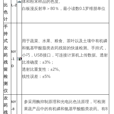
体和粉末样品的色度。
比
L-2
白板漫反射率＞80％，最小读数0.1罗维朋单位
色
计
手
持
式
用于蔬菜、水果、粮食、茶叶以及土壤中有机磷
农
和氨基甲酸脂类农药残留的快速检测。手持式，
NY
药
小巧，USB接口，可连接计算机上传数据。透射
-1
残
比准确度：±3%；
D
留
透射比重复性：±2%。
检
线性误差：±5%
测
仪
农
参采用酶抑制原理和光电比色法原理，可检测
NY
药
果蔬产品中的有机磷和氨基甲酸酯类农药。有8
-8
残