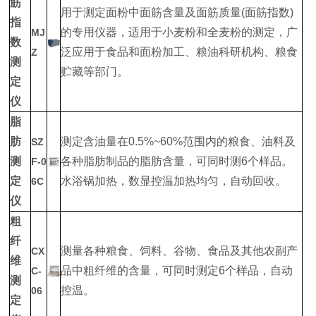
筋
用于测定面粉中面筋含量及面筋质量(面筋指数)
指
的专用仪器，适用于小麦粉和全麦粉的测定，广
MJ
数
泛应用于食品和面粉加工、粮油科研机构、粮食
Z
测
贮藏等部门。
定
仪
脂
肪
测定含油量在0.5%~60%范围内的粮食、油料及
SZ
测
各种脂肪制品的脂肪含量，可同时测6个样品。
F-0
定
水浴锅加热，数显控温加热均匀，自动回收。
6C
仪
粗
纤
测量各种粮食、饲料、谷物、食品及其他农副产
CX
维
品中粗纤维的含量，可同时测定6个样品，自动
C-
测
控温。
06
定