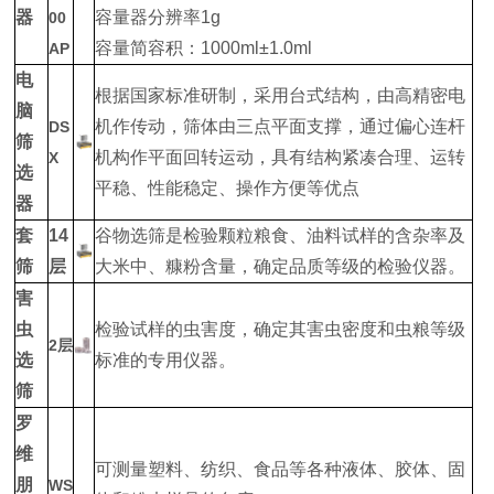
器
容量器分辨率1g
00
容量简容积：1000ml±1.0ml
AP
电
根据国家标准研制，采用台式结构，由高精密电
脑
机作传动，筛体由三点平面支撑，通过偏心连杆
DS
筛
机构作平面回转运动，具有结构紧凑合理、运转
X
选
平稳、性能稳定、操作方便等优点
器
套
14
谷物选筛是检验颗粒粮食、油料试样的含杂率及
筛
层
大米中、糠粉含量，确定品质等级的检验仪器。
害
虫
检验试样的虫害度，确定其害虫密度和虫粮等级
2层
选
标准的专用仪器。
筛
罗
维
可测量塑料、纺织、食品等各种液体、胶体、固
朋
WS