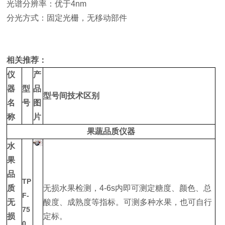
光谱分辨率：优于4nm
分光方式：固定光栅，无移动部件
相关推荐：
仪
产
器
型
品
型号间技术区别
名
号
图
称
片
果蔬品质仪器
水
果
品
TP
质
无损水果检测，4-6s内即可测定糖度、颜色、总
F-
无
酸度、成熟度等指标。可测多种水果，也可自行
75
损
定标。
0