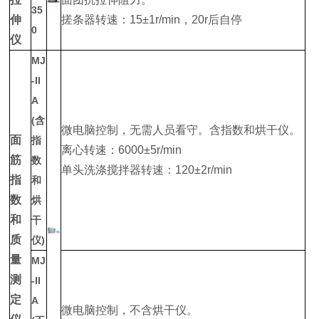
35
伸
搓条器转速：15±1r/min，20r后自停
0
仪
MJ
-II
A
(含
微电脑控制，无需人员看守。含指数和烘干仪。
面
指
离心转速：6000±5r/min
筋
数
单头洗涤搅拌器转速：120±2r/min
指
和
数
烘
和
干
质
仪)
量
MJ
测
-II
定
A
微电脑控制，不含烘干仪。