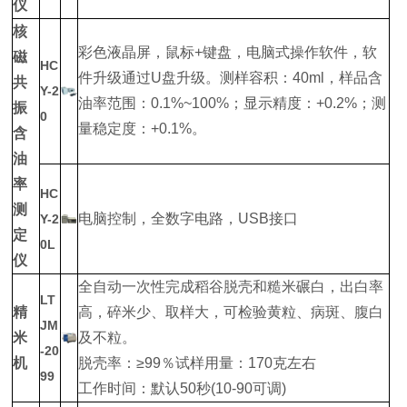
仪
核
彩色液晶屏，鼠标+键盘，电脑式操作软件，软
磁
HC
件升级通过U盘升级。测样容积：40ml，样品含
共
Y-2
油率范围：0.1%~100%；显示精度：+0.2%；测
振
0
量稳定度：+0.1%。
含
油
率
HC
测
电脑控制，全数字电路，USB接口
Y-2
定
0L
仪
全自动一次性完成稻谷脱壳和糙米碾白，出白率
LT
精
高，碎米少、取样大，可检验黄粒、病斑、腹白
JM
米
及不粒。
-20
机
脱壳率：≥99％试样用量：170克左右
99
工作时间：默认50秒(10-90可调)