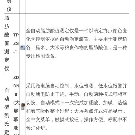
析
仪
脂
肪
全自动脂肪酸值测定仪是一种以滴定终点颜色变
酸
TP
化为控制依据的自动滴定装置。主要用于测定稻
值
ZS
谷、糙米、大米等粮食作物的脂肪酸值，是一种
测
-1
专用检测设备。
定
仪
ZD
采用微电脑自动控制，水位检测，低水位报警并
DN
自
自动断电防止干烧。手动、自动两种模式可相互
-II
动
(大
切换。自动模式下一次完成加硼酸、加碱、蒸馏
型
屏
和氨气吸收整个过程；大屏幕点阵式液晶显示，
凯
幕
全中文菜单，触摸式按钮，操作方便。标配中不
氏
液
含消化炉。
定