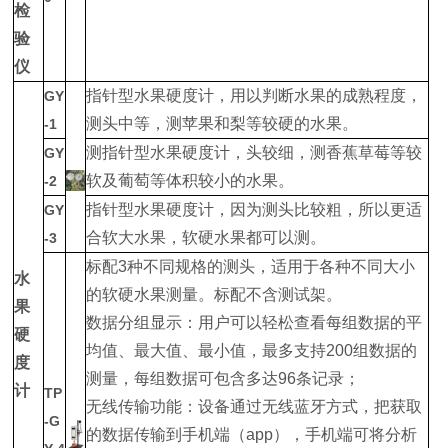
检
验
仪
指针型水果硬度计，用以判断水果的成熟程度，
GY
测头中等，测苹果和梨等较硬的水果。
-1
测指针型水果硬度计，头较细，测香蕉草莓等较
GY
软及葡萄等体积较小的水果。
-2
指针型水果硬度计，因为测头比较粗，所以更适
GY
合软大水果，软硬水果都可以测。
-3
标配3种不同规格的测头，适用于各种不同大小
水
的软硬水果测量。标配不含测试架。
果
数据分组显示：用户可以轻松查看每组数据的平
硬
均值、最大值、最小值，最多支持200组数据的
度
测量，每组数据可包含多达96条记录；
计
TP
无线传输功能：设备通过无线蓝牙方式，把获取
-G
的数据传输到手机端（app），手机端可将分析