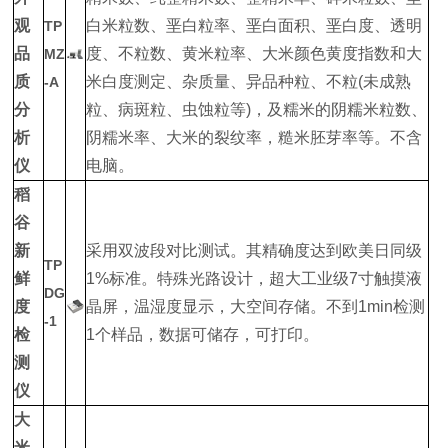
观
白米粒数、垩白粒率、垩白面积、垩白度、透明
TP
品
度、不粒数、黄米粒率、大米颜色黄度指数和大
MZ
质
米白度测定、杂质量、异品种粒、不粒(未成熟
-A
分
粒、病斑粒、虫蚀粒等)，及糯米的阴糯米粒数、
析
阴糯米率、大米的裂纹率，糙米胚芽率等。不含
仪
电脑。
稻
谷
新
采用双波段对比测试。其精确度达到欧美日同级
TP
鲜
1%标准。特殊光路设计，超大工业级7寸触摸液
DG
度
晶屏，温湿度显示，大空间存储。不到1min检测
-1
检
1个样品，数据可储存，可打印。
测
仪
大
米