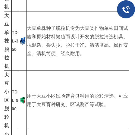
机
大
豆
大豆单株种子脱粒机专为大豆类作物单株田间试
单
TD
验和原始材料繁殖而设计开发的脱拉清选机具。
株
L-3
抗混杂、损失少、脱拉干净、清洁度高、操作安
脱
50
全、清机简便、经久耐用。
粒
机
大
豆
小
TD
用于大豆小区试验选育良种用的脱粒清选。可应
区
L-9
用于大豆育种研究、区试测产等试验。
脱
00
粒
机
小