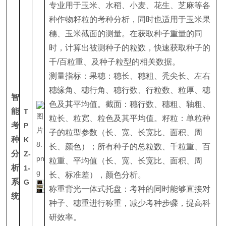
专业用于玉米、水稻、小麦、花生、芝麻等各
种作物籽粒的考种分析，同时也适用于玉米果
穗、玉米截面的测量。在获取种子重量的同
时，计算出被测种子的粒数，快速获取种子的
千/百粒重、及种子粒型的相关数据。
测量指标：果穗：穗长、穗粗、秃尖长、左右
穗缘角、穗行角、穗行数、行粒数、粒厚、穗
智
色及其平均值。截面：穗行数、穗粗、轴粗、
能
T
粒长、粒宽、粒色及其平均值。籽粒：单粒种
考
P
子的粒型参数（长、宽、长宽比、面积、周
种
K
长、颜色）；所有种子的总粒数、千粒重、百
分
Z-
粒重、平均值（长、宽、长宽比、面积、周
析
1-
长、标准差），颜色分析。
系
G
称重背光一体式托盘：考种的同时能够直接对
统
种子、穗重进行称重，减少考种步骤，提高科
研效率。