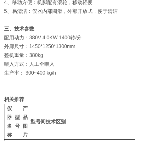
4、移动方便：机脚配有滚轮，移动轻便
5、易清洁：仪器内部圆滑，外部开放式，便于清洁
三、技术参数
配用动力：380V 4.0KW 1400转/分
外廓尺寸：1450*1250*1300mm
整机重量：380kg
喂入方式：人工全喂入
生产率： 300~400 kg/h
相关推荐
仪
产
器
型
品
型号间技术区别
名
号
图
称
片