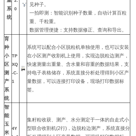
重
2.
见种子。
系
0
一拍即测：智能识别种子数量，自动计算百粒
统
重、千粒重。
数据管理便捷：支持数据修正、查询和导出。
育
种
系统可以配合小区脱粒机单独使用，也可以安装
小
在小区测产收割机上使用，实现边脱粒边测产，
TP
区
快速测量出重量、含水量和容重的数据结果，支
XQ
测
持电子表格储存，系统直接分析处理得到小区产
-C-
产
量数据，可以连接打印设备，现场打印数据标
1
系
签。
统
智
能
集籽粒收获、测产、水分测定于一体的自走式小
玉
型联合收割机(2行)，边脱粒边测产，系统直接分
4Y
米