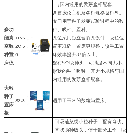
与国内通用的发芽盒相配套。
含置床仪主机及各种规格吸种盘。
专门用于种子发芽试验过程中的数
多功
种、吸种、置种。
能真
孔位采用独立台阶孔设计，吸粒位
TP-S
空数
置更准确，置床更规整，较手工置
ZC-5
种置
床效率提升37倍以上。
0
床仪
配有5个吸种头，可满足不同大小、
形状的种子吸种，其大小规格与国
内通用的发芽盒相配套。
大粒
种子
适用于玉米的数粒与置床。
SZ-3
置床
板
可吸油菜类小粒种子，配有弯状、
直状两种吸头，便于细分工作；吸