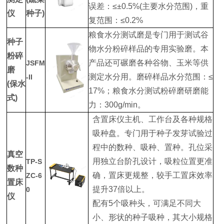
误差：≤±0.5%(主要水分范围)，重
仪
种子)
复范围：≤0.2%
粮食水分测试磨是专门用于测试谷
种子
物水分粉碎样品的专用实验磨。本
粉碎
产品还可碾磨各种谷物、玉米等供
JSFM
磨
测定水分用。磨碎样品水分范围：≤
-II
(保水
17%；粮食水分测试粉碎磨研磨能
式)
力：300g/min。
含置床仪主机、工作台及各种规格
吸种盘。专门用于种子发芽试验过
程中的数种、吸种、置种。孔位采
真空
用独立台阶孔设计，吸粒位置更准
TP-S
数种
确，置床更规整，较手工置床效率
ZC-6
置床
提升37倍以上。
0
仪
配有5个吸种头，可满足不同大
小、形状的种子吸种，其大小规格