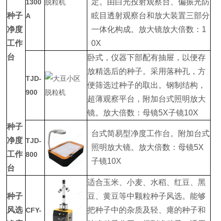
定。由白光投射观察台、偏振光防
1300
种子
眩目透射观察台和放大装置三部分
A
净度
一体化构成。放大镜放大倍数：1
工作
0X
台
卧式，仪器下部配有抽屉，以便存
放精选后的种子。采用落种孔，方
TJD-
便筛选过种子的取出。钢制结构，
900
超薄观察平台，附加台式照明放大
镜。放大倍数：母镜5X子镜10X
种子
台式简易型净度工作台。附加台式
净度
TJD-
照明放大镜。放大倍数：母镜5X
工作
800
子镜10X
台
适合玉米、小麦、水稻、红豆、黑
种子
豆、黄豆等中颗粒种子风选。能够
风选
把种子中的杂质及轻、瘪的种子和
CFY-