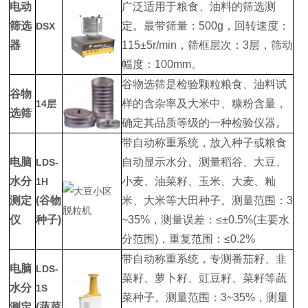
电动
广泛适用于粮食、油料的筛选测
筛选
定。最带筛量：500g，回转速度：
DSX
器
115±5r/min，筛框层次：3层，筛动
幅度：100mm。
谷物选筛是检验颗粒粮食、油料试
谷物
样的含杂率及大米中、糠粉含量，
14层
选筛
确定其品质等级的一种检验仪器。
带自动称重系统，放入种子或粮食
电脑
自动显示水分。测量稻谷、大豆、
LDS-
水分
小麦、油菜籽、玉米、大麦、籼
1H
测定
(谷物
米、大米等大田种子。测量范围：3
仪
种子)
~35%，测量误差：≤±0.5%(主要水
分范围)，重复范围：≤0.2%
带自动称重系统，专测番茄籽、韭
电脑
LDS-
菜籽、萝卜籽、豇豆籽、菜籽等蔬
水分
1S
菜种子。测量范围：3~35%，测量
测定
(蔬菜