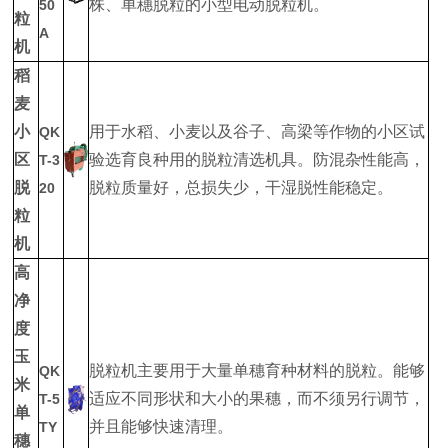
株、单穗脱粒的小型电动脱粒机。
50
粒
A
机
稻
麦
小
用于水稻、小麦以及谷子、高梁等作物的小区试
QK
区
验选育良种用的脱粒清选机具。防混杂性能高，
T-3
脱
脱粒质量好，总损失少，干湿脱性能稳定。
20
粒
机
高
净
度
玉
脱粒机主要用于大量单穗育种材料的脱粒。能够
QK
米
适应不同形状和大小的果穗，而不须另行调节，
T-5
单
并且能够快速清理。
TY
穗