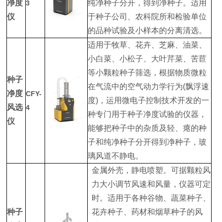
净度
纯净种子分开，得到净种子。适用
3
仪
于种子公司、农科院所和检验单位
的品种试验及小样本的分离清选。
适用于牧草、花卉、芝麻、油菜、
小白菜、小松子、大叶芹菜、苦苣
等小颗粒种子筛选，根据物质微粒
种子
在气流中的空气动力学行为(飘浮速
净度
CFY-
度)，运用微电子控制技术开发的一
风选
4
种专门用于种子净度试验的仪器，
仪
能够把种子中的杂质及轻、瘪的种
子和纯净种子分开得到净种子，玻
璃风道不静电。
金属外壳，静电喷塑。可据颗粒风
力大小调节风速和风量，仪器可定
时。适用于各种谷物、蔬菜种子、
种子
花卉种子、药材和烟草种子的风