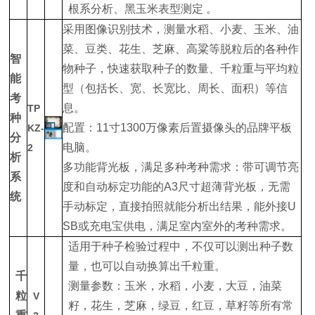
根系分析、黑玉米表型测定 。
采用图像识别技术，测量水稻、小麦、玉米、油
菜、豆类、花生、芝麻、高粱等脱粒后的各种作
智
物种子，快速获取种子的数量、千粒重与平均粒
能
型（包括长、宽、长宽比、周长、面积）等信
考
息。
TP
种
配置：11寸1300万像素后置摄像头的品牌平板
KZ-
分
电脑。
2
析
多功能背光板，满足多种考种需求：带可调节亮
系
度和自动标定功能的A3尺寸超薄背光板，无需
统
手动标定，直接拍照就能分析出结果，能外接U
SB或充电宝供电，满足室内室外的考种需求。
适用于种子检验过程中，不仅可以测出种子数
量，也可以自动换算出千粒重。
千
测量参数：玉米，水稻，小麦，大豆，油菜
粒
V
籽，花生，芝麻，绿豆，红豆，草籽等所有常