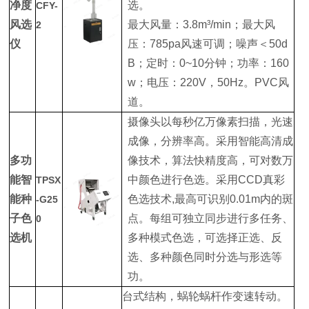
净度
选。
CFY-
风选
最大风量：3.8m³/min；最大风
2
仪
压：785pa风速可调；噪声＜50d
B；定时：0~10分钟；功率：160
w；电压：220V，50Hz。PVC风
道。
摄像头以每秒亿万像素扫描，光速
成像，分辨率高。采用智能高清成
多功
像技术，算法快精度高，可对数万
能智
中颜色进行色选。采用CCD真彩
TPSX
能种
色选技术,最高可识别0.01m内的斑
-G25
子色
点。每组可独立同步进行多任务、
0
选机
多种模式色选，可选择正选、反
选、多种颜色同时分选与形选等
功。
台式结构，蜗轮蜗杆作变速转动。