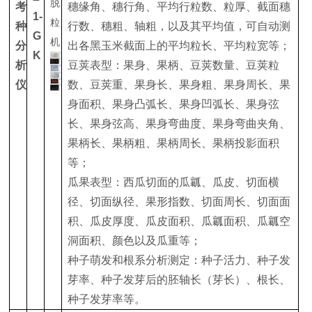
考
穗缘角、穗行角、平均行粒数、粒厚、截面穗
1-
种
行数、穗粗、轴粗，以及其平均值，可自动测
G
分
出各黑玉米截面上的平均粒长、平均粒宽等；
K
析
豆荚表型：果身、果柄、豆荚数量、豆荚粒
仪
数、豆荚重、果身长、果身粗、果身周长、果
身面积、果身凸弧长、果身凹弧长、果身弦
长、果身弦高、果身弯曲度、果身弯曲夹角、
果柄长、果柄粗、果柄周长、果柄投影面积
等；
瓜果表型：西瓜切面的瓜瓤、瓜皮、切面横
径、切面纵径、果形指数、切面周长、切面面
积、瓜皮厚度、瓜皮面积、瓜瓤面积、瓜瓤空
洞面积、颜色以及瓜重等；
种子萌发和根系分析测定：种子活力、种子发
芽率、种子发芽后的胚轴长（芽长）、根长、
种子发芽率等。