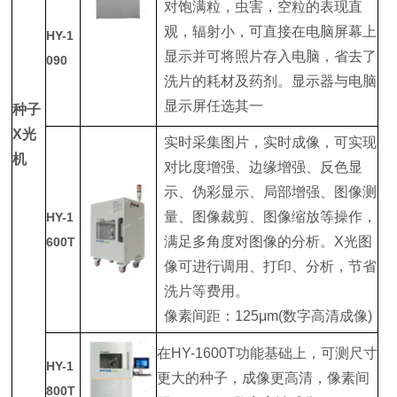
对饱满粒，虫害，空粒的表现直
观，辐射小，可直接在电脑屏幕上
HY-1
显示并可将照片存入电脑，省去了
090
洗片的耗材及药剂。显示器与电脑
显示屏任选其一
种子
X光
实时采集图片，实时成像，可实现
机
对比度增强、边缘增强、反色显
示、伪彩显示、局部增强、图像测
量、图像裁剪、图像缩放等操作，
HY-1
满足多角度对图像的分析。X光图
600T
像可进行调用、打印、分析，节省
洗片等费用。
像素间距：125μm(数字高清成像)
在HY-1600T功能基础上，可测尺寸
HY-1
更大的种子，成像更高清，像素间
800T