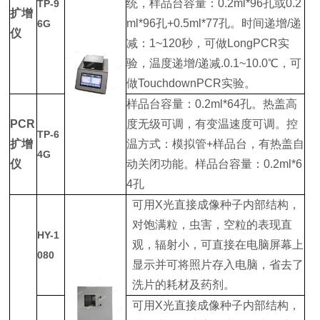
统，样品台容量：0.2ml*96孔或0.2
TP-9
扩增
ml*96孔+0.5ml*77孔。时间递增/递
6G
仪
减：1~120秒，可做LongPCR实
验，温度递增/递减.0.1~10.0℃，可
做TouchdownPCR实验。
样品台容量：0.2ml*64孔。热盖高
PCR
度无级可调，有变温速度可调。控
TP-6
扩增
温方式：模拟管+样品台，有热盖自
4G
仪
动关闭功能。样品台容量：0.2ml*6
4孔
可用X光直接成像种子内部结构，
对饱满粒，虫害，空粒的表现直
HY-1
观，辐射小，可直接在电脑屏幕上
080
显示并可将照片存入电脑，省去了
洗片的耗材及药剂。
可用X光直接成像种子内部结构，