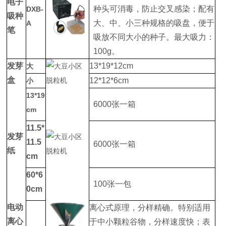
电子
种头可消毒，防止交叉感染；配有
DXB-
吸种
大、中、小三种规格的吸盘，便于
A
笔
吸放不同大小的种子。最大吸力：
100g。
发芽
13*19*12cm
大
盒
12*12*6cm
小
13*19
6000张一箱
cm
11.5*
发芽
11.5
6000张一箱
纸
cm
60*6
100张一包
0cm
电动
离心式原理，分样精确。特别适用
离心
于中小颗粒谷物，分样速度快；表