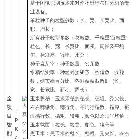
基于图像识别技术来对作物进行考种分析的专
业设备。
单粒种子的粒型参数：长、宽、长宽比、面
积、周长；
所有种子粒型参数：总粒数、千粒重/百粒重、
粒色、长、宽、长宽比、面积、周长及平均
值、标准差、容重、水分；
种子发芽率：种子数量、发芽数；
水稻结实率：种粒外接矩形，空粒数，实粒
数，结实率百分比、各籽粒粒型数据（长、
宽、长宽比、面积、周长）；
全
玉米整穗：玉米果穗的穗长、穗粗、秃尖长、
项
左右穗缘角、穗行角、平均行粒数、粒厚、截
T
目
面穗行数、穗粗、轴粗，颜色以及其平均值；
P
智
玉米截面：粒长、粒宽、颜色、粒高等；
K
能
黑玉米：黑玉米的穗长、穗粗、秃尖长、左右
Z-