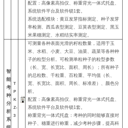
配置：高像素高拍仪、称重背光一体式托盘、
系统软件平台及软件锁1套。
系统选配模块：黄豆发芽指标测定、种子发芽
率检测、西瓜表型测定、豆荚表型测定、黑玉
米果穗测定、水稻结实率测定。
可测量各种表面光滑的籽粒数量，适用于玉
米、水稻、小麦、大豆、油菜、蔬菜等各种种
子的粒型分析。可检测单粒种子的粒型参数
（长、宽、长宽比、面积、周长）；所有种子
智
的总粒数、千粒重、百粒重、平均值（长、
能
宽、长宽比、面积、周长、标准差）、颜色分
T
考
析。
P
种
配置：高像素高拍仪、称重背光一体式托盘、
K
分
系统软件平台及软件锁1套。
Z-
析
称重背光一体式托盘：考种的同时能够直接对
3
系
种子、穗重进行称重，减少考种步骤，提高科
统