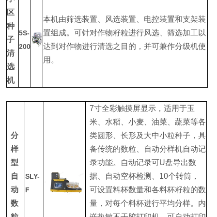
区
本机由筛选装置、风选装置、电控装置和支架装
种
置组成。可针对作物籽粒进行风选、筛选加工以
5S-
子
达到对作物进行清选之目的，并可兼作分级机使
200
清
用。
选
机
7寸全彩触摸屏显示，适用于玉
米、水稻、小麦、油菜、蔬菜等各
分
类圆形、长形及大中小粒种子，具
样
备传统的数粒、自动分样机自动记
型
录功能。自动记录可U盘导出数
自
据、自动空杯检测、10个转筒，
SLY-
动
可设置料杯数量和各料杯籽粒的数
F
数
量，对每个料杯进行平均分样。内
粒
嵌热敏不干胶打印机，可自动打印