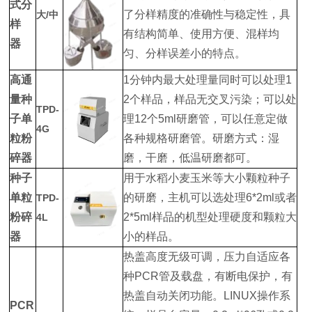
式分
了分样精度的准确性与稳定性，具
大/中
样
有结构简单、使用方便、混样均
器
匀、分样误差小的特点。
高通
1分钟内最大处理量同时可以处理1
量种
2个样品，样品无交叉污染；可以处
TPD-
子单
理12个5ml研磨管，可以任意定做
4G
粒粉
各种规格研磨管。研磨方式：湿
碎器
磨，干磨，低温研磨都可。
种子
用于水稻小麦玉米等大小颗粒种子
单粒
的研磨，主机可以选处理6*2ml或者
TPD-
粉碎
2*5ml样品的机型处理硬度和颗粒大
4L
器
小的样品。
热盖高度无级可调，压力自适应各
种PCR管及载盘，有断电保护，有
热盖自动关闭功能。LINUX操作系
PCR