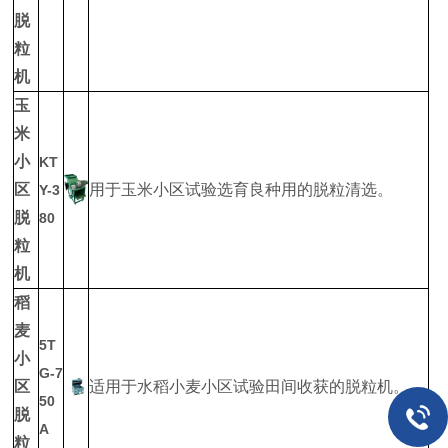
脱
粒
机
玉
米
小
KT
区
用于玉米小区试验选育良种用的脱粒清选。
Y-3
脱
80
粒
机
稻
麦
5T
小
G-7
区
适用于水稻小麦小区试验田间收获的脱粒机。
50
脱
A
粒