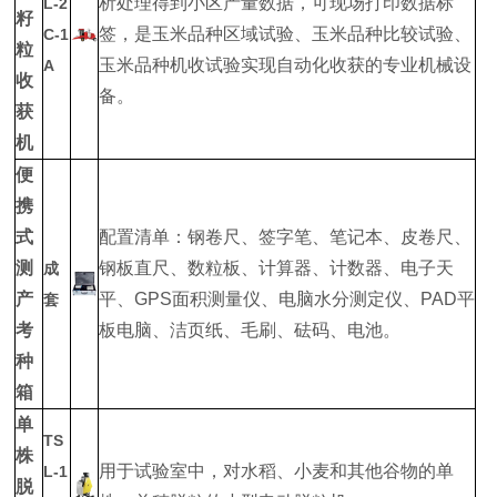
析处理得到小区产量数据，可现场打印数据标
L-2
籽
签，是玉米品种区域试验、玉米品种比较试验、
C-1
粒
玉米品种机收试验实现自动化收获的专业机械设
A
收
备。
获
机
便
携
式
配置清单：钢卷尺、签字笔、笔记本、皮卷尺、
测
钢板直尺、数粒板、计算器、计数器、电子天
成
产
平、GPS面积测量仪、电脑水分测定仪、PAD平
套
考
板电脑、洁页纸、毛刷、砝码、电池。
种
箱
单
TS
株
用于试验室中，对水稻、小麦和其他谷物的单
L-1
脱