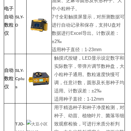
油菜、芝麻等圆形及长形种子、大
电子
中小粒种子。
自动
7寸全彩触摸屏显示，对所测数据可
SLY-
数粒
进行自动记录和保存，支持U盘对
D
仪
数据进行Excel导出。计数误差：
±2‰
适用种子直径：1-23mm
触摸式按键，LED显示设定数字和
实际数字，带弹片调节数种盘，大
自动
SLY-
小粒种子通用。数粒速度快慢可
数粒
Cplu
调，任意计数，圆形及长形种子均
仪
s
适用。计数误差：±2‰
适用种子直径：1-12mm
用于精选种子和种子净度检测，对
种子、幼苗、植物叶片、菌落等细
致观察检验，可进行米质分析判
TJD-