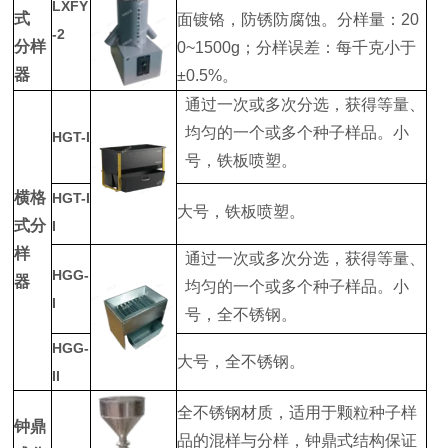
LXFY
式
面镀铬，防锈防腐蚀。分样量：20
-2
分样
0~1500g；分样误差：每千克小于
器
±0.5%。
通过一次或多次分选，获得等量、
均匀的一个或多个种子样品。小
HGT-I
号，铁板喷塑。
横格
HGT-I
大号，铁板喷塑。
式分
I
样
通过一次或多次分选，获得等量、
HGG-
器
均匀的一个或多个种子样品。小
I
号，全不锈钢。
HGG-
大号，全不锈钢。
II
全不锈钢材质，适用于颗粒种子样
钟鼎
品的混样与分样，钟鼎式结构保证