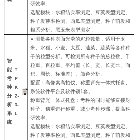
研效率。
选配模块：水稻结实率测定、豆荚表型测定、
种子发芽率检测、西瓜表型测定、种子萌发和
根系分析、黑玉米表型测定 。
可测量各种表面光滑的籽粒数量，适用于玉
米、水稻、小麦、大豆、油菜、蔬菜等各种种
子的粒型分析。可检测所有种子的总粒数、千
智
粒重、百粒重、平均值（长、宽、长宽比、面
能
T
积、周长、标准差）、颜色分析。
考
P
配置：高像素高拍仪、称重背光一体式托盘、
种
K
系统软件平台及软件锁1套。
分
Z-
称重背光一体式托盘：考种的同时能够直接对
析
3-
种子、穗重进行称重，减少考种步骤，提高科
系
L
研效率。
统
选配模块：水稻结实率测定、豆荚表型测定、
种子发芽率检测、西瓜表型测定、种子萌发和