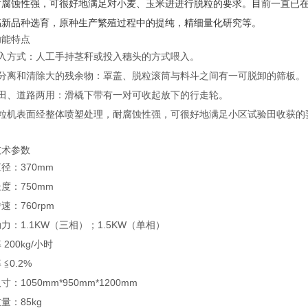
耐腐蚀性强，可很好地满足对小麦、玉米进进行脱粒的要求。目前一直已
搞新品种选育，原种生产繁殖过程中的提纯，精细量化研究等。
功能特点
喂入方式：人工手持茎秆或投入穗头的方式喂入。
可分离和清除大的残余物：罩盖、脱粒滚筒与料斗之间有一可脱卸的筛板。
水田、道路两用：滑橇下带有一对可收起放下的行走轮。
脱粒机表面经整体喷塑处理，耐腐蚀性强，可很好地满足小区试验田收获的
技术参数
径：370mm
度：750mm
速：760rpm
力：1.1KW（三相）；1.5KW（单相）
200kg/小时
≦0.2%
：1050mm*950mm*1200mm
量：85kg