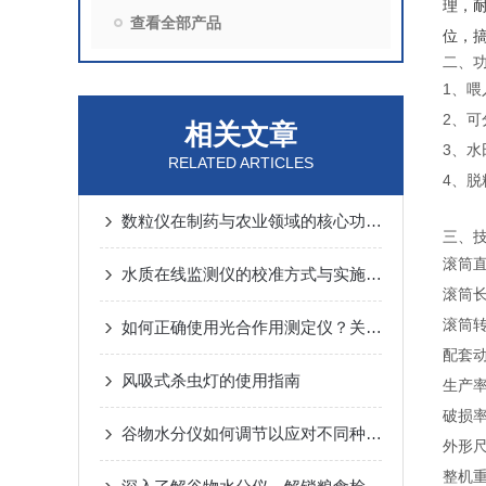
理，
查看全部产品
位，
二、
1、
2、
相关文章
3、
RELATED ARTICLES
4、
数粒仪在制药与农业领域的核心功能解析
三、
滚筒直
水质在线监测仪的校准方式与实施要点
滚筒长
滚筒转
如何正确使用光合作用测定仪？关键步骤与避坑建议
配套动
风吸式杀虫灯的使用指南
生产率 
破损率 
谷物水分仪如何调节以应对不同种类的谷物测量
外形尺寸
整机重