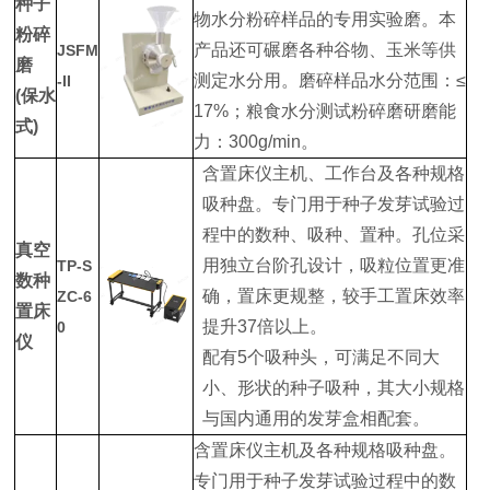
种子
物水分粉碎样品的专用实验磨。本
粉碎
产品还可碾磨各种谷物、玉米等供
JSFM
磨
测定水分用。磨碎样品水分范围：≤
-II
(保水
17%；粮食水分测试粉碎磨研磨能
式)
力：300g/min。
含置床仪主机、工作台及各种规格
吸种盘。专门用于种子发芽试验过
程中的数种、吸种、置种。孔位采
真空
用独立台阶孔设计，吸粒位置更准
TP-S
数种
确，置床更规整，较手工置床效率
ZC-6
置床
提升37倍以上。
0
仪
配有5个吸种头，可满足不同大
小、形状的种子吸种，其大小规格
与国内通用的发芽盒相配套。
含置床仪主机及各种规格吸种盘。
专门用于种子发芽试验过程中的数