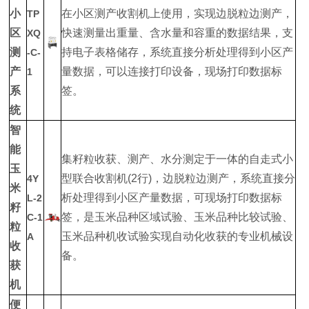
小
在小区测产收割机上使用，实现边脱粒边测产，
TP
区
快速测量出重量、含水量和容重的数据结果，支
XQ
测
持电子表格储存，系统直接分析处理得到小区产
-C-
产
量数据，可以连接打印设备，现场打印数据标
1
系
签。
统
智
能
集籽粒收获、测产、水分测定于一体的自走式小
玉
型联合收割机(2行)，边脱粒边测产，系统直接分
4Y
米
析处理得到小区产量数据，可现场打印数据标
L-2
籽
签，是玉米品种区域试验、玉米品种比较试验、
C-1
粒
玉米品种机收试验实现自动化收获的专业机械设
A
收
备。
获
机
便