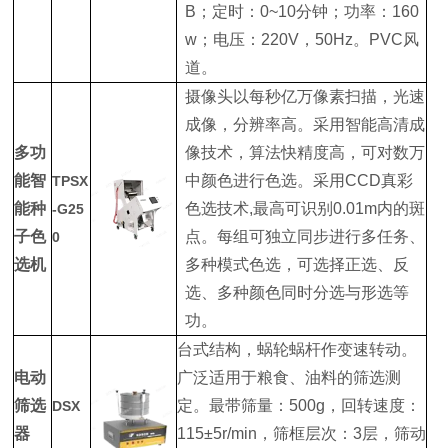
B；定时：0~10分钟；功率：160
w；电压：220V，50Hz。PVC风
道。
摄像头以每秒亿万像素扫描，光速
成像，分辨率高。采用智能高清成
多功
像技术，算法快精度高，可对数万
能智
中颜色进行色选。采用CCD真彩
TPSX
能种
色选技术,最高可识别0.01m内的斑
-G25
子色
点。每组可独立同步进行多任务、
0
选机
多种模式色选，可选择正选、反
选、多种颜色同时分选与形选等
功。
台式结构，蜗轮蜗杆作变速转动。
电动
广泛适用于粮食、油料的筛选测
筛选
定。最带筛量：500g，回转速度：
DSX
器
115±5r/min，筛框层次：3层，筛动