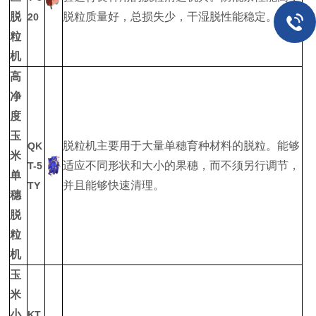
脱
脱粒质量好，总损失少，干湿脱性能稳定。
20
粒
机
高
净
度
玉
脱粒机主要用于大量单穗育种材料的脱粒。能够
QK
米
适应不同形状和大小的果穗，而不须另行调节，
T-5
单
并且能够快速清理。
TY
穗
脱
粒
机
玉
米
小
KT