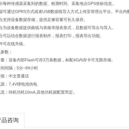
显示每种传感器采集到的数据、检测时间、采集地点GPS坐标信息。
据可通过GPRS方式或者USB数据线导入方式上传至管理云平台。平台
平台支持设备数据存储，提供足够容量可长久保存。
平台为设备数据提供曲线与表格等报表形式，且数据可导出与导入。
平台可以结合数据进行报表制作，报表打印，报表导出功能。
软件可在线升级。
机参数：
量：设备内部Flash可存3万条数据，标配4G内存卡可无限存储。
间间隔：5分~99小时
播报：中文普通话
源：7.4V锂电池供电
流：待机功耗10mA,其他功耗据配置而定。
产品咨询