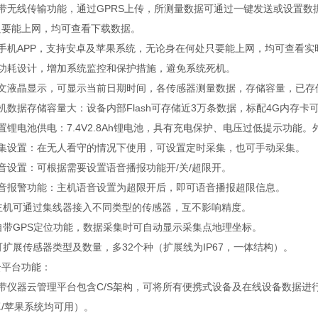
自带无线传输功能，通过GPRS上传，所测量数据可通过一键发送或设置
只要能上网，均可查看下载数据。
含手机APP，支持安卓及苹果系统，无论身在何处只要能上网，均可查看实
低功耗设计，增加系统监控和保护措施，避免系统死机。
中文液晶显示，可显示当前日期时间，各传感器测量数据，存储容量，已存
机数据存储容量大：设备内部Flash可存储近3万条数据，标配4G内存卡可
置锂电池供电：7.4V2.8Ah锂电池，具有充电保护、电压过低提示功能。外
采集设置：在无人看守的情况下使用，可设置定时采集，也可手动采集。
音设置：可根据需要设置语音播报功能开/关/超限开。
语音报警功能：主机语音设置为超限开后，即可语音播报超限信息。
、主机可通过集线器接入不同类型的传感器，互不影响精度。
自带GPS定位功能，数据采集时可自动显示采集点地理坐标。
可扩展传感器类型及数量，多32个种（扩展线为IP67，一体结构）。
云平台功能：
自带仪器云管理平台包含C/S架构，可将所有便携式设备及在线设备数据进
/苹果系统均可用）。