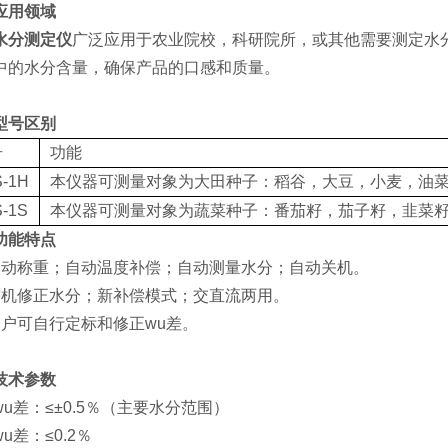
应用领域
水分测定仪
广泛应用于农业院校，科研院所，或其他需要测定水
中的水分含量，确保产品的口感和质量。
型号区别
号
功能
-1H
本仪器可测量对象为大田种子：稻谷，大豆，小麦，油
-1S
本仪器可测量对象为蔬菜种子：番茄籽，茄子籽，韭菜
功能特点
自动称重；自动温度补偿；自动测量水分；自动关机。
空机修正水分；新补偿模式；交直流两用。
用户可自行定标和修正wu差。
技术参数
wu差：≤±0.5％（主要水分范围）
u差：≤0.2％