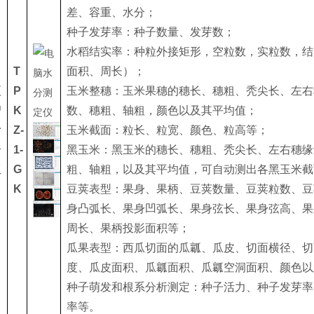
差、容重、水分；
种子发芽率：种子数量、发芽数；
水稻结实率：种粒外接矩形，空粒数，实粒数，结
T
面积、周长）；
项
P
玉米整穗：玉米果穗的穗长、穗粗、秃尖长、左右
智
K
数、穗粗、轴粗，颜色以及其平均值；
考
Z-
玉米截面：粒长、粒宽、颜色、粒高等；
分
1-
黑玉米：黑玉米的穗长、穗粗、秃尖长、左右穗缘
仪
G
粗、轴粗，以及其平均值，可自动测出各黑玉米截
K
豆荚表型：果身、果柄、豆荚数量、豆荚粒数、豆
身凸弧长、果身凹弧长、果身弦长、果身弦高、果
周长、果柄投影面积等；
瓜果表型：西瓜切面的瓜瓤、瓜皮、切面横径、切
度、瓜皮面积、瓜瓤面积、瓜瓤空洞面积、颜色以
种子萌发和根系分析测定：种子活力、种子发芽率
率等。