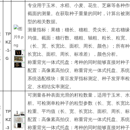
专业用于玉米、水稻、小麦、花生、芝麻等各种作
截面的测量。在获取种子重量的同时，计算出被测
型的相关数据。
测量指标：果穗：穗长、穗粗、秃尖长、左右穗缘
能
TP
均值。截面：穗行数、穗粗、轴粗、粒长、粒宽、
种
KZ
（长、宽、长宽比、面积、周长、颜色）；所有种
析
-1-
长宽比、面积、周长、标准差），颜色分析。
统
G
称重背光一体式托盘：考种的同时能够直接对种子
配置：高像素高拍仪、称重背光一体式托盘、系统
系统选配模块：黄豆发芽指标测定、种子发芽率检
定、水稻结实率测定。
可测量各种表面光滑的籽粒数量，适用于玉米、水
析。可检测单粒种子的粒型参数（长、宽、长宽比
能
粒重、平均值（长、宽、长宽比、面积、周长、标
TP
种
配置：高像素高拍仪、称重背光一体式托盘、系统
KZ
析
称重背光一体式托盘：考种的同时能够直接对种子
-3