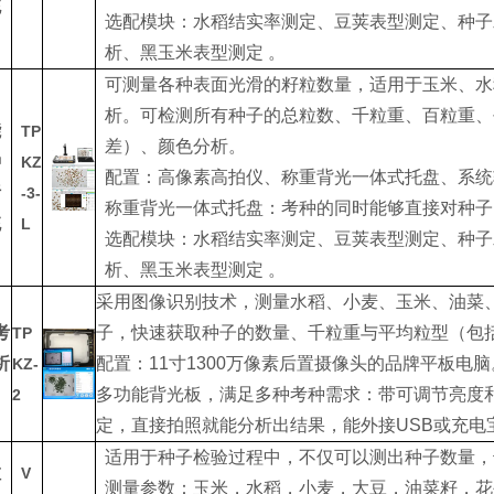
统
选配模块：水稻结实率测定、豆荚表型测定、种子
析、黑玉米表型测定 。
可测量各种表面光滑的籽粒数量，适用于玉米、水
析。可检测所有种子的总粒数、千粒重、百粒重、
能
TP
差）、颜色分析。
种
KZ
配置：高像素高拍仪、称重背光一体式托盘、系统
析
-3-
称重背光一体式托盘：考种的同时能够直接对种子
统
L
选配模块：水稻结实率测定、豆荚表型测定、种子
析、黑玉米表型测定 。
采用图像识别技术，测量水稻、小麦、玉米、油菜
考
子，快速获取种子的数量、千粒重与平均粒型（包
TP
析
配置：11寸1300万像素后置摄像头的品牌平板电脑
KZ-
多功能背光板，满足多种考种需求：带可调节亮度
2
定，直接拍照就能分析出结果，能外接USB或充电
适用于种子检验过程中，不仅可以测出种子数量，
粒
V
测量参数：玉米，水稻，小麦，大豆，油菜籽，花