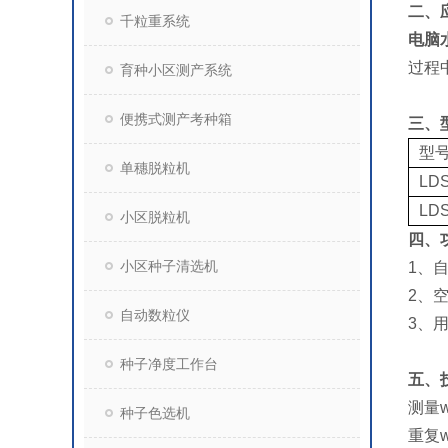
二、
千粒重系统
电脑
过程
育种小区测产系统
便携式测产考种箱
三、
型
单穗脱粒机
LDS
LDS
小区脱粒机
四、
小区种子清选机
1、
2、
自动数粒仪
3、
种子净度工作台
五、
测量
种子色选机
重复w