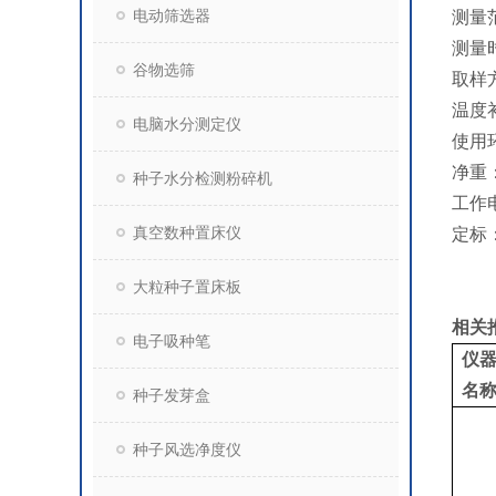
电动筛选器
测量范
测量时
谷物选筛
取样
温度
电脑水分测定仪
使用
净重：
种子水分检测粉碎机
工作
真空数种置床仪
定标
大粒种子置床板
相关
电子吸种笔
仪
名
种子发芽盒
种子风选净度仪