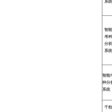
系
智
考
分
系
智能
种分
系统
千