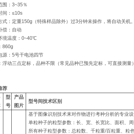
围：3~35％
间：≤10s
方式：定重150g（特殊样品除外）过3分钟未操作，将自动关机
补偿：自动
环境温度：0~40℃
860g
电源：5号干电池四节
：浮动三点定标，品种不限（常见品种已预先定标，可直接测量
推荐
器
型
产品
型号间技术区别
称
号
图片
基于图像识别技术来对作物进行考种分析的专业设
单粒种子的粒型参数：长、宽、长宽比、面积、周
所有种子粒型参数：总粒数、千粒重/百粒重、粒