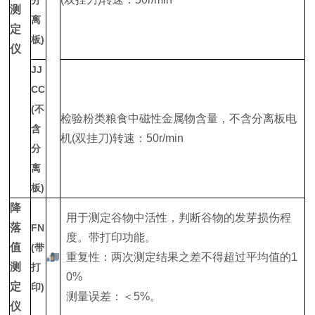
分
测
离
定
板)
仪
JJ
CC
(不
检验粉类粮食中磁性金属物含量，不含分离板电
含
机(双挂刀)转速：50r/min
分
离
板)
降
用于测定谷物中活性，判断谷物的发芽损伤程
落
FN
度。带打印功能。
值
(带
重复性：两次测定结果之差不得超过平均值的1
测
打
0%
定
印)
测量误差：＜5%。
仪