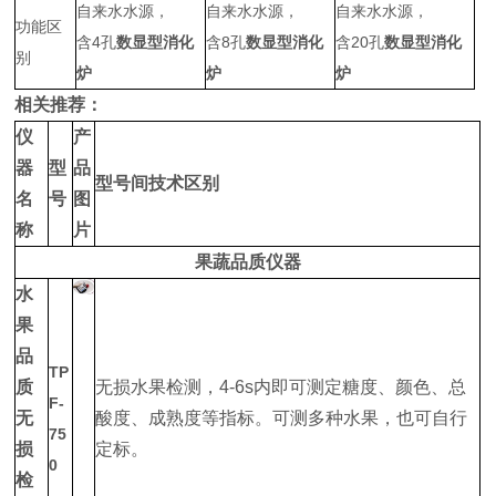
自来水水源，
自来水水源，
自来水水源，
功能区
含4孔
数显型消化
含8孔
数显型消化
含20孔
数显型消化
别
炉
炉
炉
相关推荐：
仪
产
器
型
品
型号间技术区别
名
号
图
称
片
果蔬品质仪器
水
果
品
TP
质
无损水果检测，4-6s内即可测定糖度、颜色、总
F-
无
酸度、成熟度等指标。可测多种水果，也可自行
75
损
定标。
0
检