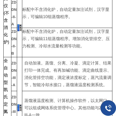
ZD
仪
标配中不含消化炉，自动定量加注试剂，汉字显
DN
(不
示，可编辑10组蒸馏程序。
-II-
含
A
消
标配中不含消化炉，自动定量加注试剂，汉字显
ZD
化
示，可编辑11组蒸馏程序。增加消化管排空、压
DN
炉)
力检测、冷却水流量检测等功能。
-II-
B
全
自动加液。蒸馏、分离、冷凝、滴定计算、结果
ZD
自
打印一体完成。有再加碱功能、滴定曲线显示、
DN
动
消化管排空功能，滴定液浓度标定，蒸汽流量调
-III
型
节，智能冷却水接口，蒸馏液温度检测系统。
-A
凯
氏
ZD
蒸馏液温度检测、计算机操作软件，以太网口，
定
DN
可以组成网络系统管理中心。其他功能与ZDDN-
氮
-III
III-A一致。