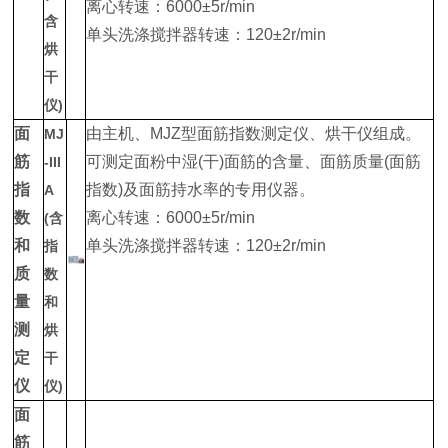
离心转速：6000±5r/min
含
单头洗涤搅拌器转速：120±2r/min
烘
干
仪)
面
由主机、MJZ型面筋指数测定仪、烘干仪组成。
MJ
筋
可测定面粉中湿(干)面筋的含量、面筋质量(面筋
-III
指
指数)及面筋持水率的专用仪器。
A
数
离心转速：6000±5r/min
(含
和
单头洗涤搅拌器转速：120±2r/min
指
质
数
量
和
测
烘
定
干
仪
仪)
面
筋