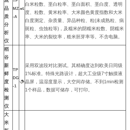
观
TP
白米粒数、垩白粒率、垩白面积、垩白度、透明
品
MZ
度、粒数、黄米粒率、大米颜色黄度指数和大米
质
-A
白度测定、杂质量、异品种粒、粒(未成熟粒、病
分
斑粒、虫蚀粒等)，及糯米的阴糯米粒数、阴糯米
析
率、大米的裂纹率，糙米胚芽率等。不含电脑。
仪
稻
谷
新
采用双波段对比测试。其精确度达到欧美日同级
TP
鲜
1%标准。特殊光路设计，超大工业级7寸触摸液
DG
度
晶屏，温湿度显示，大空间存储。不到1min检测
-1
检
1个样品，数据可储存，可打印。
测
仪
大
米