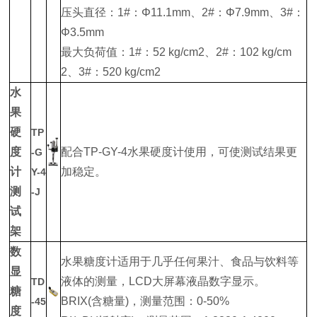
压头直径：1#：Φ11.1mm、2#：Φ7.9mm、3#：
Φ3.5mm
最大负荷值：1#：52 kg/cm2、2#：102 kg/cm
2、3#：520 kg/cm2
水
果
硬
TP
度
配合TP-GY-4水果硬度计使用，可使测试结果更
-G
计
加稳定。
Y-4
测
-J
试
架
数
水果糖度计适用于几乎任何果汁、食品与饮料等
显
液体的测量，LCD大屏幕液晶数字显示。
TD
糖
BRIX(含糖量)，测量范围：0-50%
-45
度