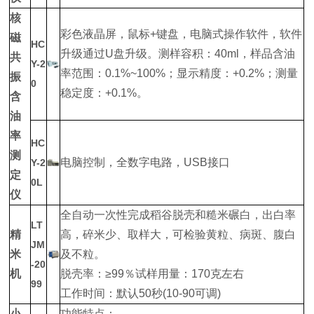
核
彩色液晶屏，鼠标+键盘，电脑式操作软件，软件
磁
HC
升级通过U盘升级。测样容积：40ml，样品含油
共
Y-2
率范围：0.1%~100%；显示精度：+0.2%；测量
振
0
稳定度：+0.1%。
含
油
率
HC
测
电脑控制，全数字电路，USB接口
Y-2
定
0L
仪
全自动一次性完成稻谷脱壳和糙米碾白，出白率
LT
精
高，碎米少、取样大，可检验黄粒、病斑、腹白
JM
米
及不粒。
-20
机
脱壳率：≥99％试样用量：170克左右
99
工作时间：默认50秒(10-90可调)
小
功能特点：