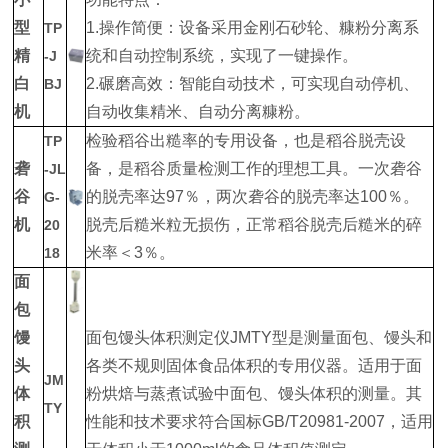
型
1.操作简便：设备采用金刚石砂轮、糠粉分离系
TP
精
统和自动控制系统，实现了一键操作。
-J
白
2.碾磨高效：智能自动技术，可实现自动停机、
BJ
机
自动收集精米、自动分离糠粉。
检验稻谷出糙率的专用设备，也是稻谷脱壳设
TP
砻
备，是稻谷质量检测工作的理想工具。一次砻谷
-JL
谷
的脱壳率达97％，两次砻谷的脱壳率达100％。
G-
机
脱壳后糙米粒无损伤，正常稻谷脱壳后糙米的碎
20
米率＜3％。
18
面
包
馒
面包馒头体积测定仪JMTY型是测量面包、馒头和
头
各类不规则固体食品体积的专用仪器。适用于面
JM
体
粉烘焙与蒸煮试验中面包、馒头体积的测量。其
TY
积
性能和技术要求符合国标GB/T20981-2007，适用