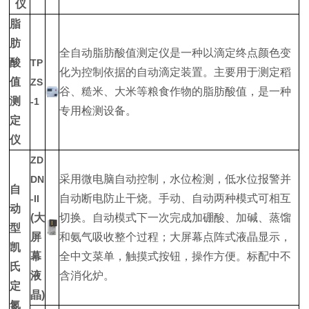
仪
脂
肪
全自动脂肪酸值测定仪是一种以滴定终点颜色变
酸
TP
化为控制依据的自动滴定装置。主要用于测定稻
值
ZS
谷、糙米、大米等粮食作物的脂肪酸值，是一种
测
-1
专用检测设备。
定
仪
ZD
采用微电脑自动控制，水位检测，低水位报警并
DN
自
自动断电防止干烧。手动、自动两种模式可相互
-II
动
(大
切换。自动模式下一次完成加硼酸、加碱、蒸馏
型
屏
和氨气吸收整个过程；大屏幕点阵式液晶显示，
凯
幕
全中文菜单，触摸式按钮，操作方便。标配中不
氏
液
含消化炉。
定
晶)
氮