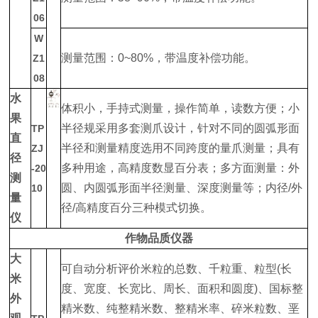
06
W
测量范围：0~80%，带温度补偿功能。
Z1
08
水
体积小，手持式测量，操作简单，读数方便；小
果
半径规采用多套测爪设计，针对不同的圆弧形面
TP
直
半径和测量精度选用不同跨度的量爪测量；具有
ZJ
径
多种用途，高精度数显百分表；多方面测量：外
-20
测
圆、内圆弧形面半径测量、深度测量等；内径/外
10
量
径/高精度百分三种模式切换。
仪
作物品质仪器
大
可自动分析评价米粒的总数、千粒重、粒型(长
米
度、宽度、长宽比、周长、面积和圆度)、国标整
外
精米数、纯整精米数、整精米率、碎米粒数、垩