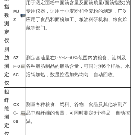
用于测定面粉中面筋含量及面筋质量(面筋指数)的
指
专用仪器，适用于小麦粉和全麦粉的测定，广泛
MJ
数
应用于食品和面粉加工、粮油科研机构、粮食贮
Z
测
藏等部门。
定
仪
脂
肪
测定含油量在0.5%~60%范围内的粮食、油料及
SZ
测
各种脂肪制品的脂肪含量，可同时测6个样品。水
F-0
定
浴锅加热，数显控温加热均匀，自动回收。
6C
仪
粗
纤
测量各种粮食、饲料、谷物、食品及其他农副产
CX
维
品中粗纤维的含量，可同时测定6个样品，自动控
C-
测
温。
06
定
仪