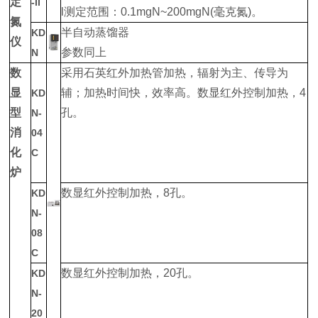
定
-II
l测定范围：0.1mgN~200mgN(毫克氮)。
氮
半自动蒸馏器
KD
仪
参数同上
N
数
采用石英红外加热管加热，辐射为主、传导为
显
辅；加热时间快，效率高。数显红外控制加热，4
KD
型
孔。
N-
消
04
化
C
炉
数显红外控制加热，8孔。
KD
N-
08
C
数显红外控制加热，20孔。
KD
N-
20