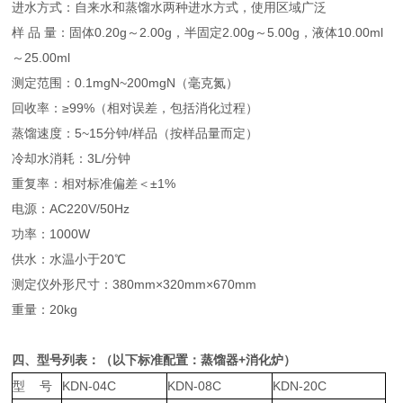
进水方式：自来水和蒸馏水两种进水方式，使用区域广泛
样 品 量：固体0.20g～2.00g，半固定2.00g～5.00g，液体10.00ml
～25.00ml
测定范围：0.1mgN~200mgN（毫克氮）
回收率：≥99%（相对误差，包括消化过程）
蒸馏速度：5~15分钟/样品（按样品量而定）
冷却水消耗：3L/分钟
重复率：相对标准偏差＜±1%
电源：AC220V/50Hz
功率：1000W
供水：水温小于20℃
测定仪外形尺寸：380mm×320mm×670mm
重量：20kg
四、型号列表：（以下标准配置：蒸馏器+消化炉）
型 号
KDN-04C
KDN-08C
KDN-20C