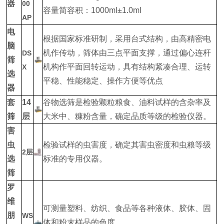
器
00
容量简容积：1000ml±1.0ml
AP
电
根据国家标准研制，采用台式结构，由高精密电
脑
机作传动，筛体由三点平面支撑，通过偏心连杆
DS
筛
机构作平面回转运动，具有结构紧凑合理、运转
X
选
平稳、性能稳定、操作方便等优点
器
套
14
谷物选筛是检验颗粒粮食、油料试样的含杂率及
筛
层
大米中、糠粉含量，确定品质等级的检验仪器。
害
虫
检验试样的虫害度，确定其害虫密度和虫粮等级
2层
选
标准的专用仪器。
筛
罗
维
可测量塑料、纺织、食品等各种液体、胶体、固
朋
WS
体和粉末样品的色度。