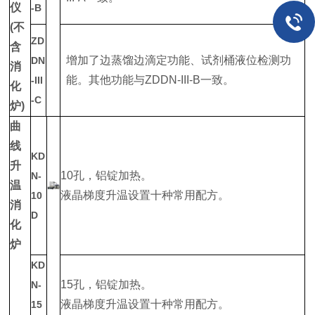
仪
-B
(不
ZD
含
增加了边蒸馏边滴定功能、试剂桶液位检测功
DN
消
能。其他功能与ZDDN-III-B一致。
-III
化
-C
炉)
曲
线
KD
升
10孔，铝锭加热。
N-
温
液晶梯度升温设置十种常用配方。
10
消
D
化
炉
KD
15孔，铝锭加热。
N-
液晶梯度升温设置十种常用配方。
15