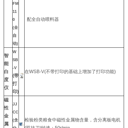
FM
11
配全自动喂料器
0
(全
自
动)
W
智
SB
能
-V
白
在WSB-V(不带打印的基础上增加了打印功能)
(带
度
打
仪
印)
磁
JJ
性
CC
金
检验粉类粮食中磁性金属物含量，含分离板电机
(含
属
(双挂刀)转速：50r/min