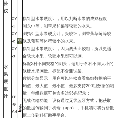
验
仪
指针型水果硬度计，用以判断水果的成熟程度，
GY
测头中等，测苹果和梨等较硬的水果。
-1
测指针型水果硬度计，头较细，测香蕉草莓等较
GY
软及葡萄等体积较小的水果。
-2
指针型水果硬度计，因为测头比较粗，所以更适
GY
合软大水果，软硬水果都可以测。
-3
标配3种不同规格的测头，适用于各种不同大小的
水
软硬水果测量。标配不含测试架。
果
数据分组显示：用户可以轻松查看每组数据的平
硬
均值、最大值、最小值，最多支持200组数据的测
度
量，每组数据可包含多达96条记录；
计
TP
无线传输功能：设备通过无线蓝牙方式，把获取
-G
的数据传输到手机端（app），手机端可将分析数
Y-4
据上传到科研助手平台。