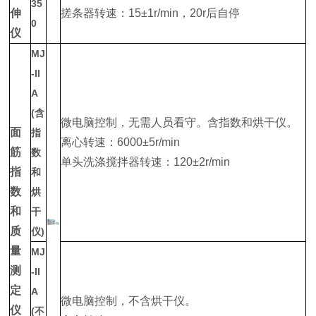
35
伸
搓条器转速：15±1r/min，20r后自停
0
仪
MJ
-II
A
(含
微电脑控制，无需人员看守。含指数和烘干仪。
面
指
离心转速：6000±5r/min
筋
数
单头洗涤搅拌器转速：120±2r/min
指
和
数
烘
和
干
质
仪)
量
MJ
测
-II
定
A
微电脑控制，不含烘干仪。
仪
(不