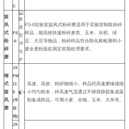
C
旋
风
FS-II实验室旋风式粉碎磨适用于实验室制取粉碎
式
样品，能高效快速粉碎麦类、玉米、水稻、绿
FS
粉
豆、大豆等物品，粉碎样品符合陈化粮检测和小
-II
碎
麦全麦粉面筋测定前期处理要求。
磨
JX
锤
FM
式
高速、高效、粉碎物细小。样品经高速磨锤成细
11
旋
小均匀粉末，碎高速气流通过不锈筛静茹集成器
0
风
制备成样品。可测小麦、谷物、玉米、大米等。
(半
磨
自
动)
JX