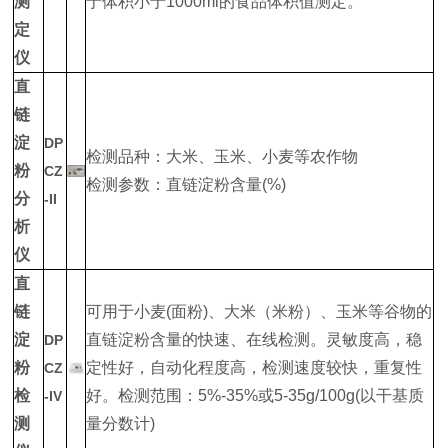
测
于体积小于1000ml的食品体积值测定。
定
仪
直
链
淀
DP
检测品种：大米、玉米、小麦等农作物
粉
CZ
检测参数：直链淀粉含量(%)
分
-II
析
仪
直
链
可用于小麦(面粉)、大米（米粉）、玉米等谷物的
淀
直链淀粉含量的快速、在线检测。灵敏度高，稳
DP
粉
定性好，自动化程度高，检测速度较快，重复性
CZ
检
好。检测范围：5%-35%或5-35g/100g(以干基质
-IV
测
量分数计)