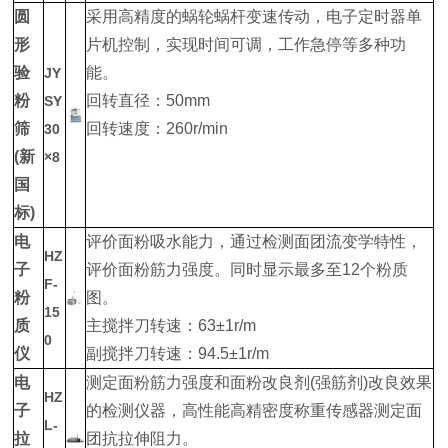
圆
采用高精度的蜗轮蜗杆变速传动，电子定时器单
形
片机控制，实现时间可调，工作急停等多种功
验
能。
JY
粉
回转直径：50mm
SY
筛
回转速度：260r/min
30
(新
×8
国
标)
电
评价面粉吸水能力，通过检测面团流变学特性，
HZ
子
评价面粉筋力强度。同时显示最多至12个粉质
F-
粉
图。
15
质
主搅拌刀转速：63±1r/m
0
仪
副搅拌刀转速：94.5±1r/m
电
测定面粉筋力强度和面粉改良剂(强筋剂)改良效果
HZ
子
的检测仪器，高性能高精密度称重传感器测定面
L-
拉
团抗拉伸阻力。