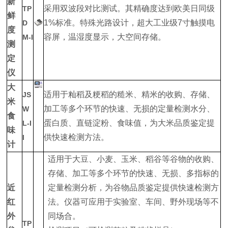
新
采用双波段对比测试。其精确度达到欧美日同级
TP
鲜
1%标准。特殊光路设计，超大工业级7寸触摸电
D
度
容屏，温湿度显示，大空间存储。
M-I
测
定
仪
大
适用于籼稻及粳稻的糙米、精米的收购、存储、
JS
米
加工等多个环节的快速、无损的定量检测水分、
W
食
蛋白质、直链淀粉、食味值，为大米品质鉴定提
L-I
味
供快速检测方法。
I
计
适用于大豆、小麦、玉米、稻谷等谷物的收购、
存储、加工等多个环节的快速、无损、多指标的
近
定量检测分析，为谷物品质鉴定提供快速检测方
红
法。仪器可应用于实验室、车间、野外现场等不
外
同场合。
TP