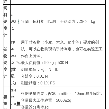
仪
饲
料
G
硬
谷物、饲料都可以测，手动给力，单位：kg
WJ
度
-1
计
用于对谷物（小麦、大米、稻米等）硬度的测
TP
谷
试，可以在收购现场手持测定，也可在实验室工
-G
物
作台上测试。
WJ
硬
最大负荷值：50 kg；500 N
-2
度
(数
测量单位：kg、N、lb
计
显
分辨率：0.01 N
式)
测量精度：0.1% FS
GH
根据测量需要，配30mm漏斗、40mm漏斗固定。
容
CS
容量最大工作称重：5000±2g
重
-10
容量器分辨率1g