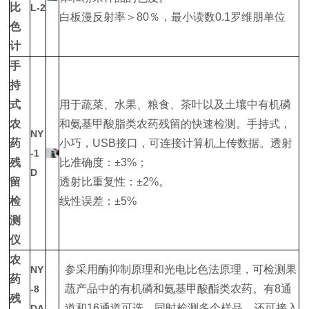
比
L-2
白板漫反射率＞80％，最小读数0.1罗维朋单位
色
计
手
持
式
用于蔬菜、水果、粮食、茶叶以及土壤中有机磷
农
和氨基甲酸脂类农药残留的快速检测。手持式，
NY
药
小巧，USB接口，可连接计算机上传数据。透射
-1
残
比准确度：±3%；
D
留
透射比重复性：±2%。
检
线性误差：±5%
测
仪
农
参采用酶抑制原理和光电比色法原理，可检测果
NY
药
蔬产品中的有机磷和氨基甲酸酯类农药。有8通
-8
残
道和16通道可选，同时检测多个样品。还可接入
DA