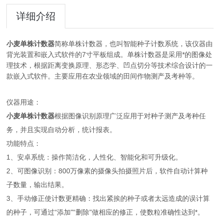
详细介绍
小麦单株计数器
简称单株计数器，也叫智能种子计数系统，该仪器由
背光装置和嵌入式软件的7寸平板组成。单株计数器是采用*的图像处
理技术，根据距离变换原理、形态学、凹点切分等技术综合设计的一
款嵌入式软件。主要应用在农业领域的田间作物测产及考种等。
仪器用途：
小麦单株计数器
根据图像识别原理广泛应用于对种子测产及考种任
务，并且实现自动分析，统计报表。
功能特点：
1、安卓系统：操作简洁化，人性化、智能化和可升级化。
2、可图像识别：800万像素的摄像头拍摄照片后，软件自动计算种
子数量，输出结果。
3、手动修正使计数更精确：找出紧挨的种子或者太远造成的误计算
的种子，可通过“添加"“删除"做相应的修正，使数粒准确性达到*。