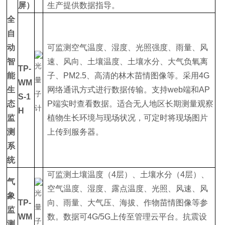
屏）
生产提供数据指导。
全
自
动
可监测空气温度、湿度、光照强度、雨量、风
智
速、风向、土壤温度、土壤水分、大气负氧离
TP-
能
子、PM2.5、高清的林木苗情图像等。采用4G
WM
生
网络通讯方式进行数据传输。支持web端和AP
S-1
态
P端实时查看数据。适合无人地区长期测量观察
H
监
植物生长环境与现场状况，可定时将现场图片
测
上传到服务器。
系
统
可监测土壤温度（4层）、土壤水分（4层）、
气
空气温度、湿度、露点温度、光照、风速、风
象
TP-
向、雨量、大气压、海拔、作物苗情图像等参
监
WM
数。数据可4G/5G上传至管理云平台。抗震设
测