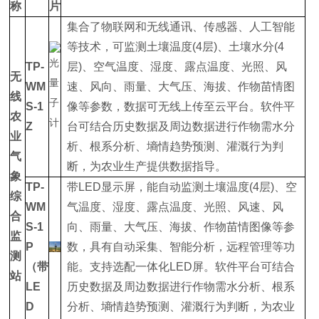
称
片
集合了物联网和无线通讯、传感器、人工智能
等技术，可监测土壤温度(4层)、土壤水分(4
TP-
层)、空气温度、湿度、露点温度、光照、风
无
WM
速、风向、雨量、大气压、海拔、作物苗情图
线
S-1
像等参数，数据可无线上传至云平台。软件平
农
Z
台可结合历史数据及周边数据进行作物需水分
业
析、根系分析、墒情趋势预测、灌溉行为判
气
断，为农业生产提供数据指导。
象
TP-
带LED显示屏，能自动监测土壤温度(4层)、空
综
WM
气温度、湿度、露点温度、光照、风速、风
合
S-1
向、雨量、大气压、海拔、作物苗情图像等参
监
P
数，具有自动采集、智能分析，远程管理等功
测
（带
能。支持选配一体化LED屏。软件平台可结合
站
LE
历史数据及周边数据进行作物需水分析、根系
D
分析、墒情趋势预测、灌溉行为判断，为农业