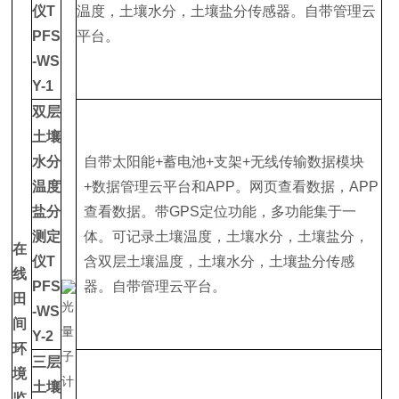
仪T
温度，土壤水分，土壤盐分传感器。自带管理云
PFS
平台。
-WS
Y-1
双层
土壤
水分
自带太阳能+蓄电池+支架+无线传输数据模块
温度
+数据管理云平台和APP。网页查看数据，APP
盐分
查看数据。带GPS定位功能，多功能集于一
测定
体。可记录土壤温度，土壤水分，土壤盐分，
在
仪T
含双层土壤温度，土壤水分，土壤盐分传感
线
PFS
器。自带管理云平台。
田
-WS
间
Y-2
环
三层
境
土壤
监