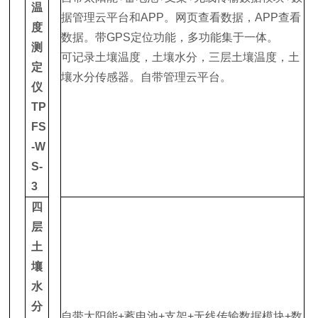
温
据管理云平台和APP。网页查看数据，APP查看
度
数据。带GPS定位功能，多功能集于一体。
测
可记录土壤温度，土壤水分，三层土壤温度，土
定
壤水分传感器。自带管理云平台。
仪
TP
FS
-W
S-
3
四
层
土
壤
水
分
自带太阳能+蓄电池+支架+无线传输数据模块+数