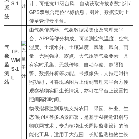
S-1
计，可抵抗11级台风，自动获取海拔参数北斗/
系
GPS双融合定位坐标信息，图片、数据实时上
统
传至管理云平台。
由气象传感器、气象数据采集仪及管理云平
台、APP等部分构成。可监测空气温度、空气
气
湿度、土壤水分、土壤温度、风速、风向、雨
TP-
象
量、光照强度、露点、大气压等气象要素，具
WM
监
有实时采集、无线传输、自动存储、超限预
S-1
测
警、数据分析等功能。带摄像头，支持定时拍
L
站
照功能，可将现场图片上传到管理云平台方便
观察植物实际生长情况，亦可在平台上设置拍
照间隔和时间。
物候指标监测系统支持农田、果园、林业、生
态保护区等多场景部署，是基于AI视觉识别与
物联网技术，专为植物生长周期监测设计的智
能化工具，适用于大范围、长期监测植物生长