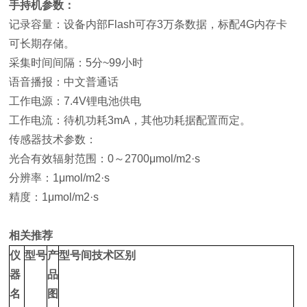
手持机参数：
记录容量：设备内部Flash可存3万条数据，标配4G内存卡
可长期存储。
采集时间间隔：5分~99小时
语音播报：中文普通话
工作电源：7.4V锂电池供电
工作电流：待机功耗3mA，其他功耗据配置而定。
传感器技术参数：
光合有效辐射范围：0～2700μmol/m2·s
分辨率：1μmol/m2·s
精度：1μmol/m2·s
相关推荐
仪
型号
产
型号间技术区别
器
品
名
图