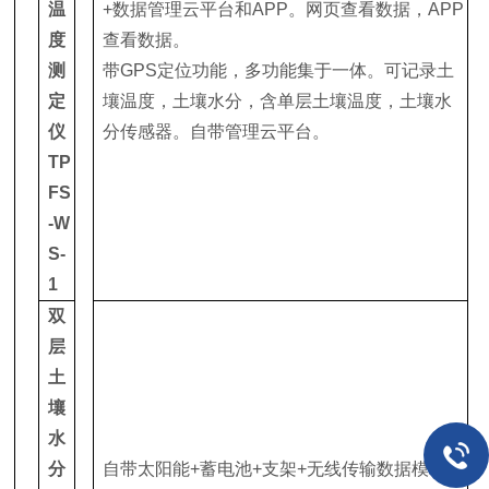
温
+数据管理云平台和APP。网页查看数据，APP
度
查看数据。
测
带GPS定位功能，多功能集于一体。可记录土
定
壤温度，土壤水分，含单层土壤温度，土壤水
仪
分传感器。自带管理云平台。
TP
FS
-W
S-
1
双
层
土
壤
水
分
自带太阳能+蓄电池+支架+无线传输数据模块