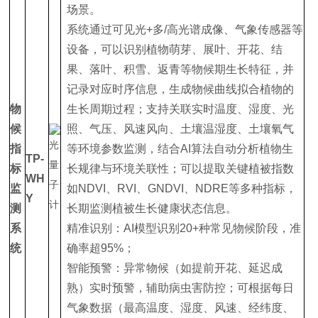
场景。
系统通过可见光+多/高光谱成像、气象传感器等
设备，可以识别植物萌芽、展叶、开花、结
果、落叶、积雪、返青等物候期生长特征，并
记录对应时序信息，生成物候曲线拟合植物的
物
生长周期过程；支持关联实时温度、湿度、光
候
照、气压、风速风向、土壤温湿度、土壤氧气
指
等环境参数监测，结合AI算法自动分析植物生
TP-
标
长规律与环境关联性；可以提取关键植被指数
WH
监
如NDVI、RVI、GNDVI、NDRE等多种指标，
Y
测
长期监测植被生长健康状态信息。
系
精准识别：AI模型识别20+种常见物候阶段，准
统
确率超95%；
智能预警：异常物候（如提前开花、延迟成
熟）实时预警，辅助病虫害防控；可根据每日
气象数据（最高温度、湿度、风速、经纬度、