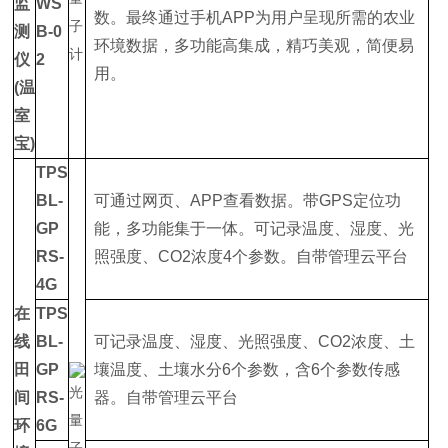
监
WS
数。最终通过手机APP为用户呈现所需的农业
测
B-0
环境数据，多功能高集成，精巧美观，简便易
仪
2
用。
(温
室
宝)
TPS
BL-
可通过网页、APP查看数据。带GPS定位功
GP
能，多功能集于一体。可记录温度、湿度、光
RS-
照强度、CO2浓度4个参数。自带管理云平台
4G
在
TPS
线
BL-
可记录温度、湿度、光照强度、CO2浓度、土
田
GP
壤温度、土壤水分6个参数，含6个参数传感
间
RS-
器。自带管理云平台
环
6G