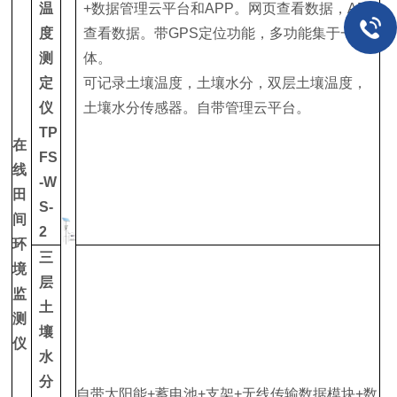
温
+数据管理云平台和APP。网页查看数据，APP
度
查看数据。带GPS定位功能，多功能集于一
测
体。
定
可记录土壤温度，土壤水分，双层土壤温度，
仪
土壤水分传感器。自带管理云平台。
TP
在
FS
线
-W
田
S-
间
2
环
三
境
层
监
土
测
壤
仪
水
分
自带太阳能+蓄电池+支架+无线传输数据模块+数