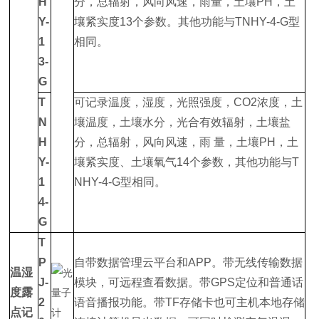
H
分，总辐射，风向风速，雨量，土壤PH，土
Y-
壤紧实度13个参数。其他功能与TNHY-4-G型
1
相同。
3-
G
T
可记录温度，湿度，光照强度，CO2浓度，土
N
壤温度，土壤水分，光合有效辐射，土壤盐
H
分，总辐射，风向风速，雨 量，土壤PH，土
Y-
壤紧实度、土壤氧气14个参数，其他功能与T
1
NHY-4-G型相同。
4-
G
T
P
自带数据管理云平台和APP。带无线传输数据
温湿
J-
模块，可远程查看数据。带GPS定位和普通话
度露
2
语音播报功能。带TF存储卡也可主机本地存储
点记