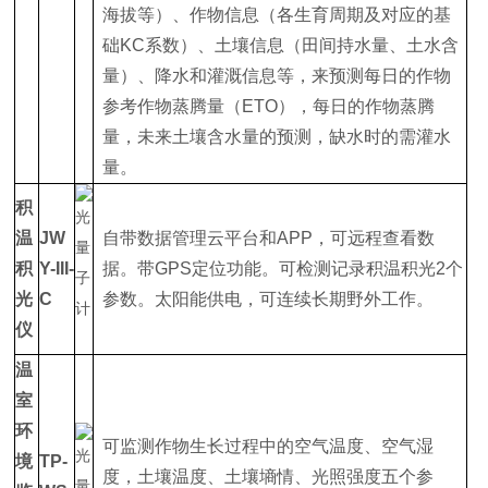
海拔等）、作物信息（各生育周期及对应的基
础KC系数）、土壤信息（田间持水量、土水含
量）、降水和灌溉信息等，来预测每日的作物
参考作物蒸腾量（ETO），每日的作物蒸腾
量，未来土壤含水量的预测，缺水时的需灌水
量。
积
温
JW
自带数据管理云平台和APP，可远程查看数
积
Y-III-
据。带GPS定位功能。可检测记录积温积光2个
光
C
参数。太阳能供电，可连续长期野外工作。
仪
温
室
环
可监测作物生长过程中的空气温度、空气湿
境
TP-
度，土壤温度、土壤墒情、光照强度五个参