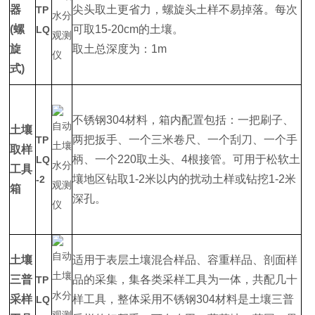
器
尖头取土更省力，螺旋头土样不易掉落。每次
TP
(螺
可取15-20cm的土壤。
LQ
旋
取土总深度为：1m
式)
不锈钢304材料，箱内配置包括：一把刷子、
土壤
两把扳手、一个三米卷尺、一个刮刀、一个手
TP
取样
柄、一个220取土头、4根接管。可用于松软土
LQ
工具
壤地区钻取1-2米以内的扰动土样或钻挖1-2米
-2
箱
深孔。
土壤
适用于表层土壤混合样品、容重样品、剖面样
三普
品的采集，集各类采样工具为一体，共配几十
TP
采样
样工具，整体采用不锈钢304材料是土壤三普
LQ