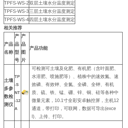
TPFS-WS-2
双层土壤水分温度测定
TPFS-WS-3
三层土壤水分温度测定
TPFS-WS-4
四层土壤水分温度测定
相关推荐
产
产
产品
品
品
产品功能
名称
型
图
号
片
可检测可土壤及化肥、有机肥（含叶面肥、
水溶肥、喷施肥等）、植株中的速效氮、速
TP
土壤
效磷、有效钾、全氮、全磷、全钾、有机
-S
多参
质、硫、铁、锰、硼、锌、铜、硅等各种中
NT
数检
微量元素，10.1寸全彩安卓触控屏，主机12
-12
测仪
通道，带打印，可联网，数据可导出(exce
A
l)、上传、打印。