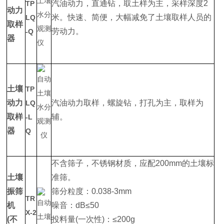
汽油动力，直通钻，取土样为主，采样深度2
TP
动力
米。快速、简便，大幅减免了土壤取样人员的
LQ
取样
劳动力。
-Q
器
土壤
TP
动力
汽油动力取样，螺旋钻，打孔为主，取样为
LQ
取样
辅。
-L
器
Q
不含筛子，不锈钢材质，应配200mm的土壤标
土壤
准筛。
振筛
筛分粒度：0.038-3mm
TR
机
噪音：dB≤50
X-2
(不
投料量(一次性)：≤200g