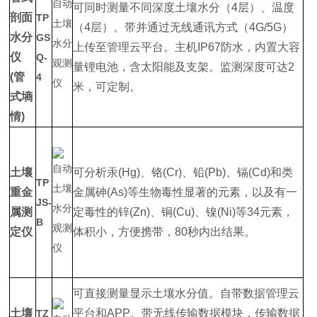
可同时测量不同深度土壤水分（4层）、温度
剖面
TP
（4层）。带并通过无线通讯方式（4G/5G）
水分
GS
上传至管理云平台。主机IP67防水，内置大容
仪
Q-
量锂电池，含太阳能及支架。监测深度可达2
(管
4
米，可定制。
式墒
情)
土壤
可分析汞(Hg)、铬(Cr)、铅(Pb)、镉(Cd)和类
TP
重金
金属砷(As)等生物毒性显著的元素，以及有一
JS-
属测
定毒性的锌(Zn)、铜(Cu)、镍(Ni)等34元素，
B
定仪
体积小，方便携带，80秒内出结果。
可直接测量显示土壤水分值。自带数据管理云
土壤
平台和APP。带无线传输数据模块，传输数据
TZ