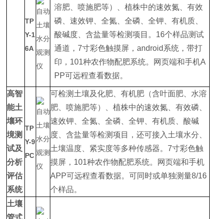
溶肥、喷施肥等）、植株中的速效氮、有效
磷、速效钾、全氮、全磷、全钾、有机质、
TP
酸碱度、含盐量等检测项目。16个样品测试
Y-1
通道，7寸彩色触摸屏，android系统，带打
6A
印，101种农作物配肥系统。网页端和手机A
PP可远程查看数据。
高智
可检测土壤及化肥、有机肥（含叶面肥、水溶
能土
肥、喷施肥等）、植株中的速效氮、有效磷、
壤环
速效钾、全氮、全磷、全钾、有机质、酸碱
TP
境测
度、含盐量等检测项目，还可接入土壤水分、
Y-9
试及
土壤温度、紧实度等多种传感器。7寸彩色触
PC
分析
摸屏，101种农作物配肥系统。网页端和手机
评估
APP可远程查看数据。可同时或单独测量8/16
系统
个样品。
土壤
管式