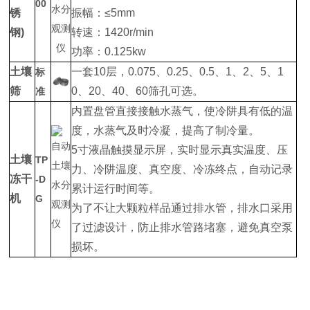
00
锈
振幅：≤5mm
钢)
转速：1420r/min
功率：0.125kw
土壤
一套10层，0.075、0.25、0.5、1、2、5、1
标
筛
0、20、40、60筛孔可选。
准
内置盘管直接接触水蒸气，使冷阱具有低的温
度，水蒸气及时冷凝，提高了制冷量。
5寸液晶触摸显示屏，实时显示真实温度、压
土壤
TP
力、冷阱温度、真空度、冷冻终点，自动记录
冻干
-D
累计运行时间等。
机
G
为了不让大颗粒样品通过排水管，排水口采用
了过滤设计，防止排水管路堵塞，避免真空泵
损坏。