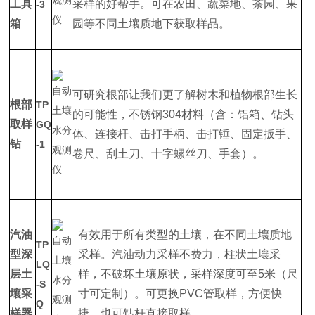
工具
采样的好帮手。可在农田、蔬菜地、茶园、果
-3
箱
园等不同土壤质地下获取样品。
可研究根部让我们更了解树木和植物根部生长
根部
TP
的可能性，不锈钢304材料（含：铝箱、钻头
取样
GQ
体、连接杆、击打手柄、击打锤、固定扳手、
钻
-1
卷尺、刮土刀、十字螺丝刀、手套）。
汽油
有效用于所有类型的土壤，在不同土壤质地
TP
型深
采样。汽油动力采样不费力，柱状土壤采
LQ
层土
样，不破坏土壤原状，采样深度可至5米（尺
-S
壤采
寸可定制）。可更换PVC管取样，方便快
Q
样器
捷，也可钻杆直接取样。