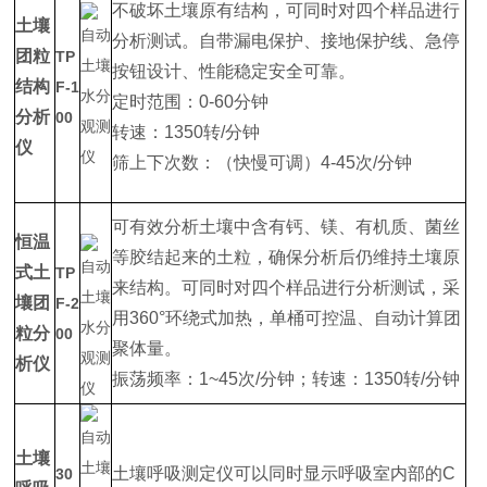
不破坏土壤原有结构，可同时对四个样品进行
土壤
分析测试。自带漏电保护、接地保护线、急停
团粒
TP
按钮设计、性能稳定安全可靠。
结构
F-1
定时范围：0-60分钟
分析
00
转速：1350转/分钟
仪
筛上下次数：（快慢可调）4-45次/分钟
可有效分析土壤中含有钙、镁、有机质、菌丝
恒温
等胶结起来的土粒，确保分析后仍维持土壤原
式土
TP
来结构。可同时对四个样品进行分析测试，采
壤团
F-2
用360°环绕式加热，单桶可控温、自动计算团
粒分
00
聚体量。
析仪
振荡频率：1~45次/分钟；转速：1350转/分钟
土壤
土壤呼吸测定仪可以同时显示呼吸室内部的C
30