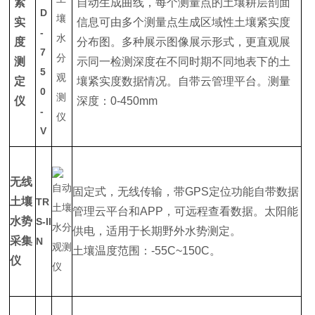
紧
自动生成曲线，每个测量点的土壤耕层剖面
D
实
信息可由多个测量点生成区域性土壤紧实度
-
度
分布图。多种展示图像展示形式，更直观展
7
测
示同一检测深度在不同时期不同地表下的土
5
定
壤紧实度数据情况。自带云管理平台。测量
0
仪
深度：0-450mm
-
V
无线
固定式，无线传输，带GPS定位功能自带数据
土壤
TR
管理云平台和APP，可远程查看数据。太阳能
水势
S-II
供电，适用于长期野外水势测定。
采集
N
土壤温度范围：-55C~150C。
仪