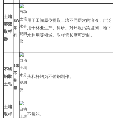
土壤
用于田间原位提取土壤不同层次的溶液，广泛
SW
溶液
用于林业生产、科研。对环境污染监测，地下
系
取样
水利用等领域。取样管长度可定制。
列
器
1米
不锈
不
钢取
头和杆均为不锈钢制作。
带
土钻
箱
土壤
取样
不带箱。