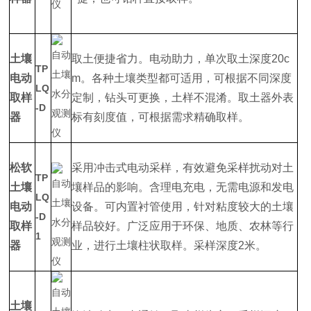
土壤
取土便捷省力。电动助力，单次取土深度20c
TP
电动
m。各种土壤类型都可适用，可根据不同深度
LQ
取样
定制，钻头可更换，土样不混淆。取土器外表
-D
器
标有刻度值，可根据需求精确取样。
松软
采用冲击式电动采样，有效避免采样扰动对土
TP
土壤
壤样品的影响。含理电充电，无需电源和发电
LQ
电动
设备。可内置衬管使用，针对粘度较大的土壤
-D
取样
样品较好。广泛应用于环保、地质、农林等行
1
器
业，进行土壤柱状取样。采样深度2米。
土壤