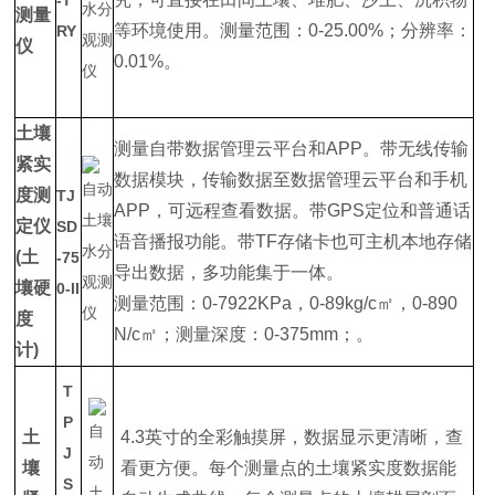
-T
测量
等环境使用。测量范围：0-25.00%；分辨率：
RY
仪
0.01%。
土壤
测量自带数据管理云平台和APP。带无线传输
紧实
数据模块，传输数据至数据管理云平台和手机
度测
TJ
APP，可远程查看数据。带GPS定位和普通话
定仪
SD
语音播报功能。带TF存储卡也可主机本地存储
(土
-75
导出数据，多功能集于一体。
壤硬
0-II
测量范围：0-7922KPa，0-89kg/c㎡，0-890
度
N/c㎡；测量深度：0-375mm；。
计)
T
P
土
4.3英寸的全彩触摸屏，数据显示更清晰，查
J
壤
看更方便。每个测量点的土壤紧实度数据能
S