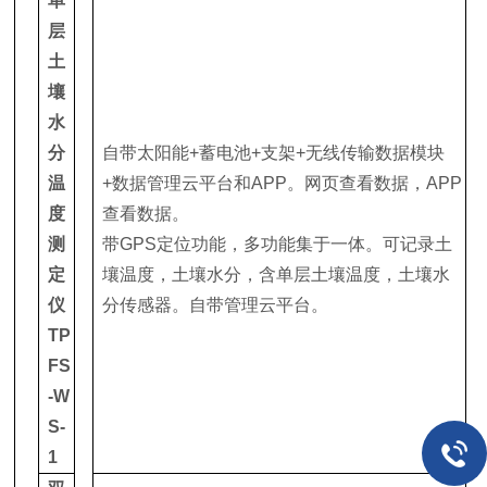
单
层
土
壤
水
分
自带太阳能+蓄电池+支架+无线传输数据模块
温
+数据管理云平台和APP。网页查看数据，APP
度
查看数据。
测
带GPS定位功能，多功能集于一体。可记录土
定
壤温度，土壤水分，含单层土壤温度，土壤水
仪
分传感器。自带管理云平台。
TP
FS
-W
S-
1