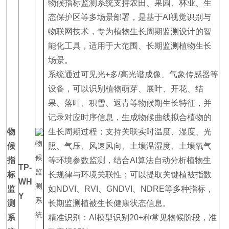
物候指标监测系统支持农田、果园、林业、生
态保护区等多场景部署，是基于AI视觉识别与
物联网技术，专为植物生长周期监测设计的智
能化工具，适用于大范围、长期监测植物生长
场景。
系统通过可见光+多/高光谱成像、气象传感器等
设备，可以识别植物萌芽、展叶、开花、结
果、落叶、积雪、返青等物候期生长特征，并
记录对应时序信息，生成物候曲线拟合植物的
物
生长周期过程；支持关联实时温度、湿度、光
候
照、气压、风速风向、土壤温湿度、土壤氧气
指
等环境参数监测，结合AI算法自动分析植物生
TP-
标
长规律与环境关联性；可以提取关键植被指数
WH
监
如NDVI、RVI、GNDVI、NDRE等多种指标，
Y
测
长期监测植被生长健康状态信息。
系
精准识别：AI模型识别20+种常见物候阶段，准