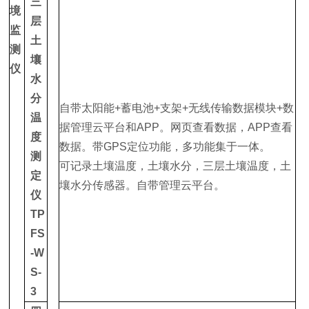
三
境
层
监
土
测
壤
仪
水
分
自带太阳能+蓄电池+支架+无线传输数据模块+数
温
据管理云平台和APP。网页查看数据，APP查看
度
数据。带GPS定位功能，多功能集于一体。
测
可记录土壤温度，土壤水分，三层土壤温度，土
定
壤水分传感器。自带管理云平台。
仪
TP
FS
-W
S-
3