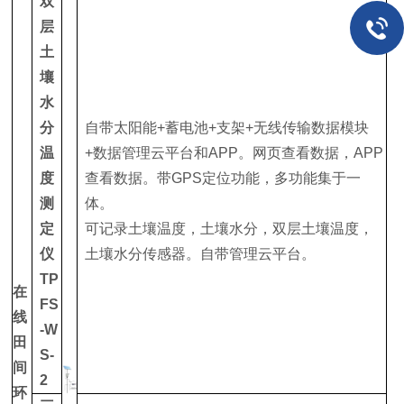
双
层
土
壤
水
分
自带太阳能+蓄电池+支架+无线传输数据模块
温
+数据管理云平台和APP。网页查看数据，APP
度
查看数据。带GPS定位功能，多功能集于一
测
体。
定
可记录土壤温度，土壤水分，双层土壤温度，
仪
土壤水分传感器。自带管理云平台。
TP
在
FS
线
-W
田
S-
间
2
环