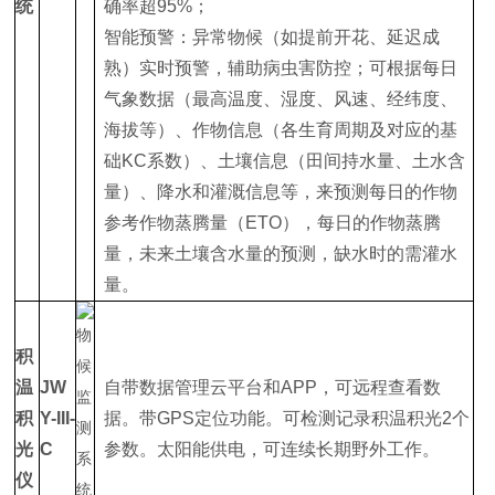
统
确率超95%；
智能预警：异常物候（如提前开花、延迟成
熟）实时预警，辅助病虫害防控；可根据每日
气象数据（最高温度、湿度、风速、经纬度、
海拔等）、作物信息（各生育周期及对应的基
础KC系数）、土壤信息（田间持水量、土水含
量）、降水和灌溉信息等，来预测每日的作物
参考作物蒸腾量（ETO），每日的作物蒸腾
量，未来土壤含水量的预测，缺水时的需灌水
量。
积
温
JW
自带数据管理云平台和APP，可远程查看数
积
Y-III-
据。带GPS定位功能。可检测记录积温积光2个
光
C
参数。太阳能供电，可连续长期野外工作。
仪