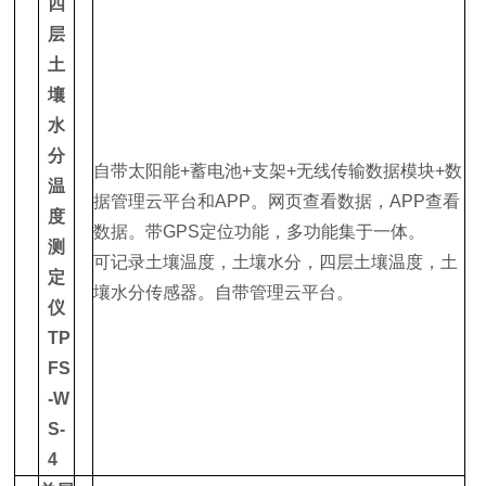
四
层
土
壤
水
分
自带太阳能+蓄电池+支架+无线传输数据模块+数
温
据管理云平台和APP。网页查看数据，APP查看
度
数据。带GPS定位功能，多功能集于一体。
测
可记录土壤温度，土壤水分，四层土壤温度，土
定
壤水分传感器。自带管理云平台。
仪
TP
FS
-W
S-
4