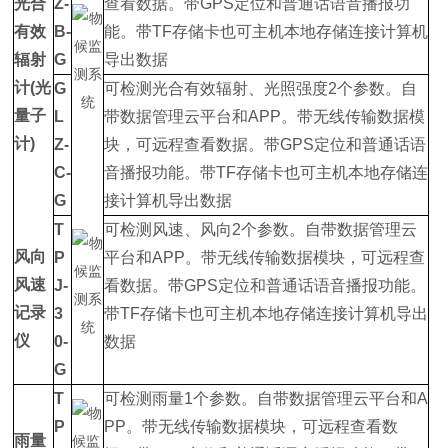
光合
Z-
查看数据。带GPS定位和普通话语音播报功
有效
B-
能。带TF存储卡也可主机本地存储连接计算机
辐射
G
导出数据
计(光
G
可检测光合有效辐射、光照强度2个参数。自
量子
L
带数据管理云平台和APP。带无线传输数据模
计)
Z-
块，可远程查看数据。带GPS定位和普通话语
C-
音播报功能。带TF存储卡也可主机本地存储连
G
接计算机导出数据
T
可检测风速、风向2个参数。自带数据管理云
风向
P
平台和APP。带无线传输数据模块，可远程查
风速
J-
看数据。带GPS定位和普通话语音播报功能。
记录
3
带TF存储卡也可主机本地存储连接计算机导出
仪
0-
数据
G
T
可检测雨量1个参数。自带数据管理云平台和A
P
PP。带无线传输数据模块，可远程查看数
雨量