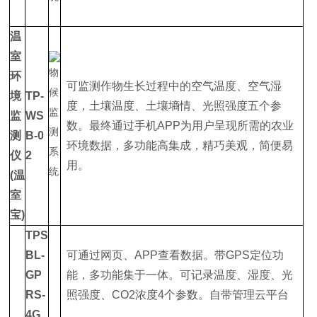
温
室
环
可监测作物生长过程中的空气温度、空气湿
境
TP-
度，土壤温度、土壤墒情、光照强度五个参
监
WS
数。最终通过手机APP为用户呈现所需的农业
测
B-0
环境数据，多功能高集成，精巧美观，简便易
仪
2
用。
(温
室
宝)
TPS
BL-
可通过网页、APP查看数据。带GPS定位功
GP
能，多功能集于一体。可记录温度、湿度、光
RS-
照强度、CO2浓度4个参数。自带管理云平台
4G