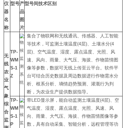
仪
型号
产
型号间技术区别
器
品
名
图
称
片
集合了物联网和无线通讯、传感器、人工智能
等技术，可监测土壤温度(4层)、土壤水分(4
TP-
层)、空气温度、湿度、露点温度、光照、风
无
WM
速、风向、雨量、大气压、海拔、作物苗情图
线
S-1
像等参数，数据可无线上传至云平台。软件平
农
Z
台可结合历史数据及周边数据进行作物需水分
业
析、根系分析、墒情趋势预测、灌溉行为判
气
断，为农业生产提供数据指导。
象
TP-
带LED显示屏，能自动监测土壤温度(4层)、空
综
WM
气温度、湿度、露点温度、光照、风速、风
合
S-1
向、雨量、大气压、海拔、作物苗情图像等参
监
P
数，具有自动采集、智能分析，远程管理等功
测