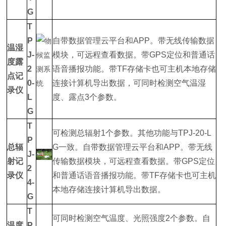
G
T
P
自带数据管理云平台和APP。带无线传输数据
温湿
J-
模块，可远程查看数据。带GPS定位和普通话
度露
2
语音播报功能。带TF存储卡也可主机本地存储
点记
0-
连接计算机导出数据，可同时检测空气温湿
录仪
L
度、露点3个参数。
G
T
可检测总辐射1个参数。其他功能与TPJ-20-L
P
总辐
G一致。自带数据管理云平台和APP。带无线
J-
射记
传输数据模块，可远程查看数据。带GPS定位
2
录仪
和普通话语音播报功能。带TF存储卡也可主机
4-
本地存储连接计算机导出数据。
G
T
可同时检测空气温度、光照强度2个参数。自
温度
P