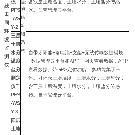
仪
T
含双层土壤温度，土壤水分，土壤盐分传感
线
PFS
器。自带管理云平台。
田
-WS
间
Y-2
环
三层
境
土壤
监
水分
自带太阳能+蓄电池+支架+无线传输数据模块
测
温度
+数据管理云平台和APP。网页查看数据，APP
仪
盐分
查看数据。带GPS定位功能，多功能集于一
测定
体。可记录土壤温度，土壤水分，土壤盐分，
仪
T
含三层土壤温度，土壤水分，土壤盐分传感
PFS
器。自带管理云平台。
-WS
Y-3
四层
土壤