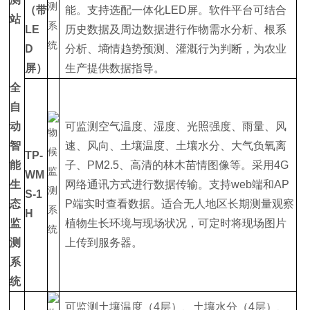
（带
能。支持选配一体化LED屏。软件平台可结合
站
LE
历史数据及周边数据进行作物需水分析、根系
D
分析、墒情趋势预测、灌溉行为判断，为农业
屏）
生产提供数据指导。
全
自
动
可监测空气温度、湿度、光照强度、雨量、风
智
速、风向、土壤温度、土壤水分、大气负氧离
TP-
能
子、PM2.5、高清的林木苗情图像等。采用4G
WM
生
网络通讯方式进行数据传输。支持web端和AP
S-1
态
P端实时查看数据。适合无人地区长期测量观察
H
监
植物生长环境与现场状况，可定时将现场图片
测
上传到服务器。
系
统
可监测土壤温度（4层）、土壤水分（4层）、