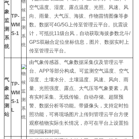
气
空气温度、湿度、露点温度、光照、风速、风
象
TP-
向、雨量、大气压、海拔、作物苗情图像等参
监
WM
数。数据可4G/5G上传至管理云平台。抗震设
测
S-1
计，可抵抗11级台风，自动获取海拔参数北斗/
系
GPS双融合定位坐标信息，图片、数据实时上
统
传至管理云平台。
由气象传感器、气象数据采集仪及管理云平
台、APP等部分构成。可监测空气温度、空气
气
湿度、土壤水分、土壤温度、风速、风向、雨
TP-
象
量、光照强度、露点、大气压等气象要素，具
WM
监
有实时采集、无线传输、自动存储、超限预
S-1
测
警、数据分析等功能。带摄像头，支持定时拍
L
站
照功能，可将现场图片上传到管理云平台方便
观察植物实际生长情况，亦可在平台上设置拍
照间隔和时间。