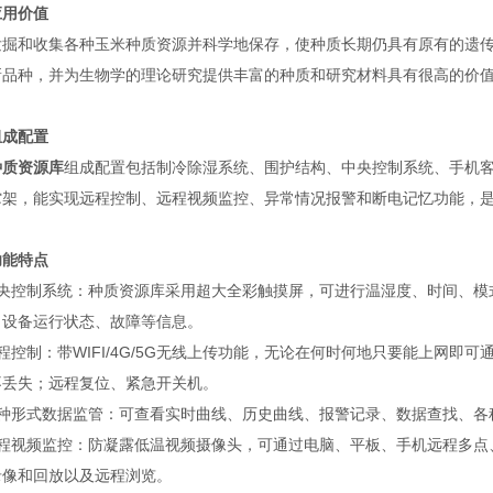
应用价值
发掘和收集各种玉米种质资源并科学地保存，使种质长期仍具有原有的遗
新品种，并为生物学的理论研究提供丰富的种质和研究材料具有很高的价
组成配置
种质资源库
组成配置包括制冷除湿系统、围护结构、中央控制系统、手机
贮架，能实现远程控制、远程视频监控、异常情况报警和断电记忆功能，
功能特点
中央控制系统：种质资源库采用超大全彩触摸屏，可进行温湿度、时间、模
、设备运行状态、故障等信息。
程控制：带WIFI/4G/5G无线上传功能，无论在何时何地只要能上网
不丢失；远程复位、紧急开关机。
多种形式数据监管：可查看实时曲线、历史曲线、报警记录、数据查找、各
远程视频监控：防凝露低温视频摄像头，可通过电脑、平板、手机远程多点
录像和回放以及远程浏览。