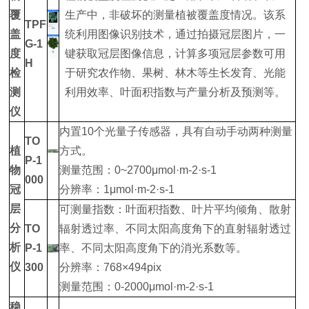
覆
生产中，非破坏的测量植被覆盖度情况。该系
TPF
盖
统利用图像识别技术，通过拍摄冠层图片，一
G-1
度
键获取冠层图像信息，计算多项冠层参数可用
H
检
于研究农作物、果树、林木等生长发育、光能
测
利用效率、叶面积指数与产量分析及预测等。
仪
内置10个光量子传感器，具有自动手动两种测量
TO
植
方式。
P-1
物
测量范围：0~2700μmol·m-2·s-1
000
冠
分辨率：1μmol·m-2·s-1
层
可测量指数：叶面积指数、叶片平均倾角、散射
分
TO
辐射透过率、不同太阳高度角下的直射辐射透过
析
P-1
率、不同太阳高度角下的消光系数等。
仪
300
分辨率：768×494pix
测量范围：0-2000μmol·m-2·s-1
稳