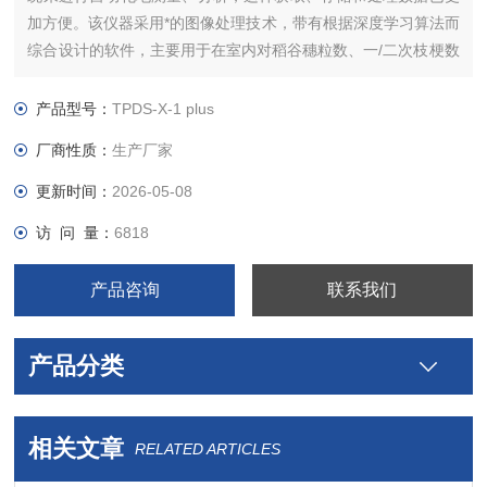
加方便。该仪器采用*的图像处理技术，带有根据深度学习算法而
综合设计的软件，主要用于在室内对稻谷穗粒数、一/二次枝梗数
量和长度测量，可广泛应用于水稻形态学的研究、水稻良种选
育，为各农科院、高校、育种公司、种子站等提供良好的检测工
产品型号：
TPDS-X-1 plus
具。
厂商性质：
生产厂家
更新时间：
2026-05-08
访 问 量：
6818
产品咨询
联系我们
产品分类
相关文章
RELATED ARTICLES