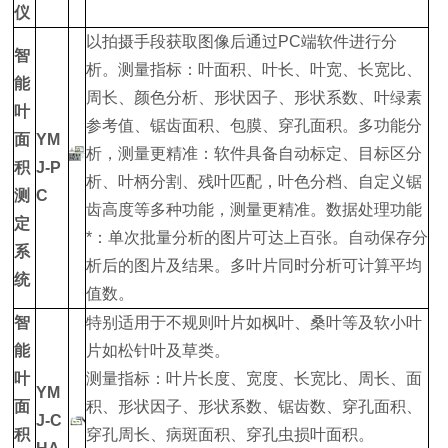
仪
以拍摄手段获取图像后通过PC端软件进行分
智
析。测量指标：叶面积、叶长、叶宽、长宽比、
能
周长、颜色分析、形状因子、形状系数、叶绿素
叶
参考值、锯齿面积、包膜、穿孔面积。多功能分
面
YM
析，测量更精准：软件具备自动标定、目标区分
积
J-P
析、叶柄分割、残叶匹配，叶色分档、自定义锯
测
C
齿高度等多种功能，测量更精准。数据处理功能
定
*：单次批量分析的图片可达上百张。自动保存分
系
析后的图片及结果。多叶片同时分析可计算平均
统
值数。
智
特别适用于不规则叶片如枫叶、桑叶等及软小叶
能
片如松针叶及草类。
叶
测量指标：叶片长度、宽度、长宽比、周长、面
YM
面
积、形状因子、形状系数、锯齿数、穿孔面积、
J-C
积
穿孔周长、病斑面积、穿孔虫损叶面积。