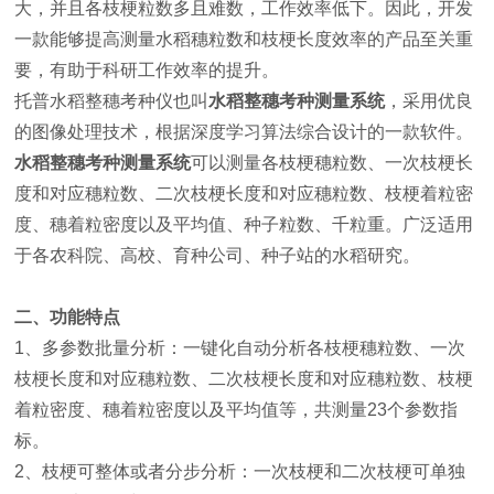
大，并且各枝梗粒数多且难数，工作效率低下。因此，开发
一款能够提高测量水稻穗粒数和枝梗长度效率的产品至关重
要，有助于科研工作效率的提升。
托普水稻整穗考种仪也叫
水稻整穗考种测量系统
，采用优良
的图像处理技术，根据深度学习算法综合设计的一款软件。
水稻整穗考种测量系统
可以测量各枝梗穗粒数、一次枝梗长
度和对应穗粒数、二次枝梗长度和对应穗粒数、枝梗着粒密
度、穗着粒密度以及平均值、种子粒数、千粒重。广泛适用
于各农科院、高校、育种公司、种子站的水稻研究。
二、功能特点
1、多参数批量分析：一键化自动分析各枝梗穗粒数、一次
枝梗长度和对应穗粒数、二次枝梗长度和对应穗粒数、枝梗
着粒密度、穗着粒密度以及平均值等，共测量23个参数指
标。
2、枝梗可整体或者分步分析：一次枝梗和二次枝梗可单独