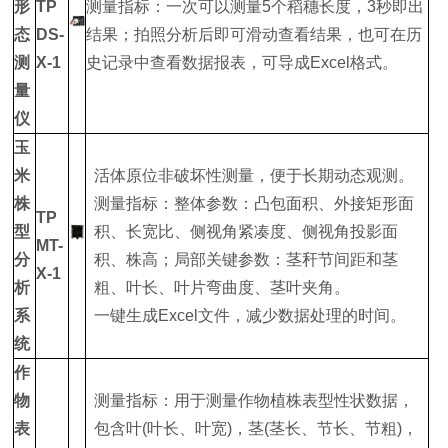
形
TP
测量指标：一次可以测量5个稻穗长度，3秒即出
态
DS-
结果；拍照分析后即可滑动查看结果，也可在历
测
X-1
史记录中查看数据报表，可导成Excel格式。
量
仪
玉
米
活体原位非破坏性测量，便于长期动态观测。
株
测量指标：整体参数：凸包面积、外接矩形面
TP
型
积、长宽比、侧视角紧凑度、侧视角投影面
MT-
分
积、株高；局部关键参数：茎秆节间距和茎
X-1
析
粗、叶长、叶片弯曲度、茎叶夹角。
系
一键生成Excel文件，减少数据处理的时间。
统
作
物
测量指标：用于测量作物植株表型性状数据，
表
包含叶(叶长、叶宽)，茎(茎长、节长、节粗)，