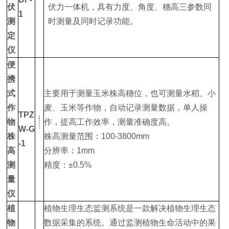
伏
伏力一体机，具有力度、角度、穗高三参数同
1
测
时测量及同时记录功能。
定
仪
便
携
式
主要用于测量玉米株高穗位，也可测量水稻、小
作
麦、玉米等作物，自动记录测量数据，单人操
TPZ
物
作，提高工作效率，测量准确度高。
W-G
株
株高测量范围：100-3800mm
-1
高
分辨率：1mm
测
精度：±0.5%
量
仪
植
植物生理生态监测系统是一款解决植物生理生态
物
数据采集的系统。通过监测植物生命活动中的果