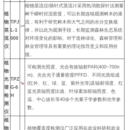
植物茎流仪/插针式茎流计采用热消散探针法测量
植
树干瞬时径流密度，可以长期连续观测树木的液
物
TPJ
流，有利于研究树木和大气之间的水分交换规
茎
L-1
律，并以此为观测手段，长期监测森林生态系统
流
000
对环境变化的影响。对于造林绿化、森林管理和
仪
林业管理等具有重要的理论指导意义和应用价
值。
植
可检测光照度、光合有效辐射PAR(400~700n
物
m)、光合光子通量密度PPFD、不同光质组成
光
TPZ
(红外、红、绿、蓝、紫外光等)及辐射强度、红
谱
G-6
蓝光质辐照度比值、叶绿素加权辐照度、色
检
H
温、中心波长等40余个光量子学参数和光学参
测
数。
仪
植
物
植物覆盖度检测仪广泛应用在农业科研和农业