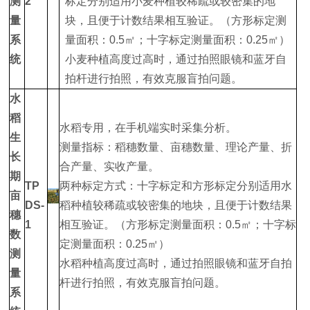
测
2
标定分别适用小麦种植较稀疏或较密集的地
量
块，且便于计数结果相互验证。（方形标定测
系
量面积：0.5㎡；十字标定测量面积：0.25㎡）
统
小麦种植高度过高时，通过拍照眼镜和蓝牙自
拍杆进行拍照，有效克服盲拍问题。
水
稻
水稻专用，在手机端实时采集分析。
生
测量指标：稻穗数量、亩穗数量、理论产量、折
长
合产量、实收产量。
期
TP
两种标定方式：十字标定和方形标定分别适用水
亩
DS-
稻种植较稀疏或较密集的地块，且便于计数结果
穗
1
相互验证。（方形标定测量面积：0.5㎡；十字标
数
定测量面积：0.25㎡）
测
水稻种植高度过高时，通过拍照眼镜和蓝牙自拍
量
杆进行拍照，有效克服盲拍问题。
系