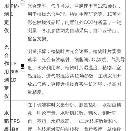
用
PM-
光合速率、气孔导度、蒸腾速率等12项参数，
测
1
用于植物光合生理、胁迫生理研究等。10英寸
定
彩色触摸液晶屏，内置红外CO2分析器，一键
仪
测量，各项参数均为自动采集，自带云平台，
配备支架。
光
测量指标：植物叶片光合速率、植物叶片蒸腾
合
速率、光合有效辐射、细胞间CO₂浓度、气孔导
作
TP-
度、水分利用率、植物叶片湿温度、植物叶室
用
305
温湿度、进气湿温度共12项参数。主机采用开
测
1D
放式气路，更接近植物真实生长环境，提高测
定
量精度。
仪
在手机端实时采集分析。测量指标：水稻亩穗
水
数、理论产量、水稻穗粒数、穗长、剑叶夹
稻
TPS
角、茎粗、水稻株高、一/二次枝梗数量和长
表
-BX
度、各枝梗对应的穗粒数、着粒密度、总粒数