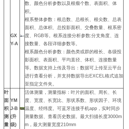
数、颜色分析参数以及根瘤个数、表面积、体
积。
根系整体参数：根总数、总根长、根尖数、总表
面积、总体积、总投影面积、交叠数量、根系密
GX
度、RGB等。根系连接分析参数:分支角度、连
Y-A
接数量、各段详细参数等。
根系颜色分析参数：颜色类或群的根长、各级投
影面积、表面积、平均直径、体积、连接数量
等。数据支持上传及导出：数据可上传至云平台
进行查看分析，并支持数据导出EXCEL格式追加
至指定文件夹。
叶
活体测量，测量指标：叶片的面积、周长、长
面
YM
度、宽度、长宽比、形状系数、形状因子、环境
积
J-B
温度、经纬度。可蓝牙连接手机app，实时同步
测
(升
测量数据、查看历史数据。最大扫描长度3000m
量
级)
m，最大测量宽度210mm