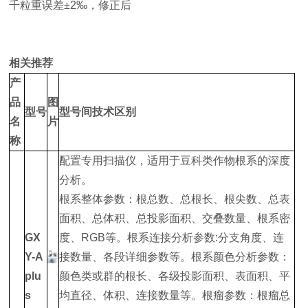
千粒重误差±2‰，修正后
相关推荐
产
品
图
型号
型号间技术区别
名
片
称
配置专用扫描仪，适用于豆科类作物根系的深度
分析。
根系整体参数：根总数、总根长、根尖数、总表
面积、总体积、总投影面积、交叠数量、根系密
GX
度、RGB等。根系连接分析参数:分支角度、连
Y-A
接数量、各段详细参数等。根系颜色分析参数：
plu
颜色类或群的根长、各级投影面积、表面积、平
s
均直径、体积、连接数量等。根瘤参数：根瘤总