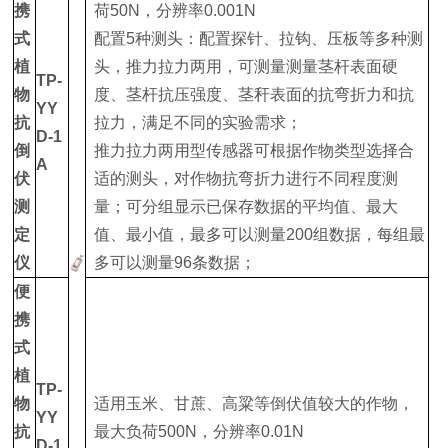
携
荷50N，分辨率0.001N
式
配置5种测头：配置探针、拉钩、压板等多种测
植
头，推力拉力两用，可测量测量茎杆表面硬
TP-
物
度、茎杆抗压强度、茎秆表面的抗弯折力和抗
YY
抗
拉力，满足不同的实验需求；
D-1
倒
推力拉力两用型传感器可根据作物类型选择合
A
伏
适的测头，对作物抗弯折力进行不同程度测
测
量；可分组显示已保存数据的平均值、最大
定
值、最小值，最多可以测量200组数据，每组最
仪
多可以测量96条数据；
便
携
式
植
TP-
物
适用玉米、甘蔗、高粱等倒伏值较大的作物，
YY
抗
最大负荷500N，分辨率0.01N
D-1