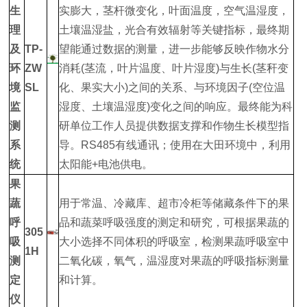
生
实膨大，茎杆微变化，叶面温度，空气温湿度，
理
土壤温湿盐，光合有效辐射等关键指标，最终期
及
TP-
望能通过数据的测量，进一步能够反映作物水分
环
ZW
消耗(茎流，叶片温度、叶片湿度)与生长(茎秆变
境
SL
化、果实大小)之间的关系、与环境因子(空位温
监
湿度、土壤温湿度)变化之间的响应。最终能为科
测
研单位工作人员提供数据支撑和作物生长模型指
系
导。RS485有线通讯；使用在大田环境中，利用
统
太阳能+电池供电。
果
蔬
用于常温、冷藏库、超市冷柜等储藏条件下的果
呼
品和蔬菜呼吸强度的测定和研究，可根据果蔬的
305
吸
大小选择不同体积的呼吸室，检测果蔬呼吸室中
1H
测
二氧化碳，氧气，温湿度对果蔬的呼吸指标测量
定
和计算。
仪