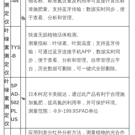
-4N
物名称、标准氮含量及利用率可直接计算出标
测
准施肥量。支持蓝牙传输：数据实时同步，便
定
于查看、分析和管理。
仪
叶
快速无损植物活体检测。
绿
测量指标：叶绿素、叶面温度；支持蓝牙传
素
TYS
输：可通过蓝牙连接手机APP，数据实时同
测
-B
步，便于查看、分析和管理。自带管理云平
定
台，历史数据可删除，可一键式全部删除。
仪
叶
SP
绿
AD-
日本柯尼卡美能达，通过此产品有利于合理施
素
502
加氮肥，提高氮的利用率，并可保护环境。
测
PL
测量范围：-9.9~199.9SPAD单位
定
US
仪
应用到差分红外分析方法，测量植物的光合作