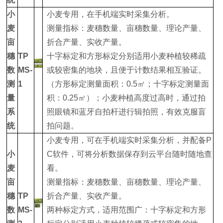
小
小麦专用，在手机端实时采集分析。
麦
测量指标：麦穗数量、亩穗数量、理论产量、
亩
折合产量、实收产量。
穗
TP
十字标定和方形标定分别适用小麦种植较稀疏
数
MS-
或较密集的地块，且便于计数结果相互验证。
测
1
（方形标定测量面积：0.5㎡；十字标定测量面
量
积：0.25㎡）；小麦种植高度过高时，通过拍
系
照眼镜和蓝牙自拍杆进行辑拍照，有效克服盲
统
拍问题。
小麦专用，可在手机端实时采集分析，并配备P
小
C软件，可将分析数据保存到云平台随时随地查
麦
看。
亩
测量指标：麦穗数量、亩穗数量、理论产量、
穗
TP
折合产量、实收产量。
数
MS-
两种标定方式，适用范围广：十字标定和方形