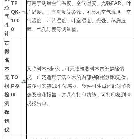
TP
可用于测量空气温度、空气湿度、光强PAR、叶
态
QK-
片温度、叶室湿度等参数，可显示空气温度、空
气
100
气湿度、叶片温度，叶室湿度、光强、蒸腾速
孔
0
率、气孔导度等测量值。
计
古
树
名
木
又称树木B超仪，可无损检测树木内部缺陷情
无
TO
况，广泛适用于活立木的内部缺陷检测和定位。
损
P-9
最多可安装12个传感器。软件可生成内部缺陷图
检
00
像及检测报告，并具有打印功能，可打印检测情
测
况报告单。
探
伤
仪