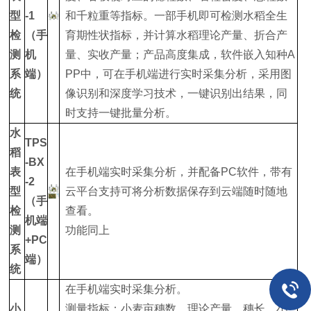
型
-1
和千粒重等指标。一部手机即可检测水稻全生
检
（手
育期性状指标，并计算水稻理论产量、折合产
测
机
量、实收产量；产品高度集成，软件嵌入知种A
系
端）
PP中，可在手机端进行实时采集分析，采用图
统
像识别和深度学习技术，一键识别出结果，同
时支持一键批量分析。
水
TPS
稻
-BX
表
在手机端实时采集分析，并配备PC软件，带有
-2
型
云平台支持可将分析数据保存到云端随时随地
（手
检
查看。
机端
测
功能同上
+PC
系
端）
统
在手机端实时采集分析。
小
测量指标：小麦亩穗数、理论产量、穗长、小