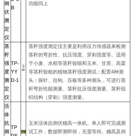
倒
功能同上
B
伏
测
定
仪
茎
茎秆强度测定仪主要是利用压力传感器来检测
秆
茎秆的弯折性、抗压强度、穿刺强度等。适用
强
TP-
于小麦、水稻等茎秆较细和玉米、甘蔗、高粱
度
YY
等茎秆较粗的植物茎秆强度测试；配置4种测
测
D-1
头：探针、拉钩、压板等多种测头，可进行茎
定
秆弯折性能测量、茎秆抗压强度测量、茎秆组
仪
织结构（穿刺）强度测量。
活
体
抗
玉米活体抗倒伏穗高一体机。单人即可完成测
TP
倒
试工作，数据即测即得，无需等待。穗高及倒
DF-