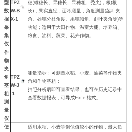
型
TPZ
穗(雄穗长、果穗长、果穗粗、秃尖)，根(根
数
W-B
长)，果实直径，面积测量，角度测量(茎叶夹
据
X-1
角、雄穗分枝角度、果穗倾角、剑叶夹角等)等
采
功能；适用于大田作物、温室大棚、培养箱、
集
粮食、油料、蔬菜、花卉作物。
仪
作
物
夹
测量指标：可测量水稻、小麦、油菜等作物夹
角
TPZ
角和作物茎粗；
茎
W-J
拍照分析后即可查看结果，也可在历史记录中
粗
-1
查看数据报表，可导成Excel格式。
测
量
仪
便
适用水稻、小麦等倒伏值较小的作物，最大负