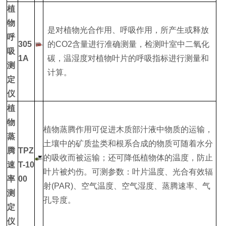
植
物
是对植物光合作用、呼吸作用，所产生或释放
呼
305
的CO2含量进行准确测量，检测叶室中二氧化
吸
1A
碳，温湿度对植物叶片的呼吸指标进行测量和
测
计算。
定
仪
植
物
植物蒸腾作用可促进木质部汁液中物质的运输，
蒸
土壤中的矿质盐类和根系合成的物质可随着水分
腾
TPZ
的吸收而被运输；还可降低植物体的温度，防止
速
T-10
叶片被灼伤。可测参数：叶片温度、光合有效辐
率
00
射(PAR)、空气温度、空气湿度、蒸腾速率、气
测
孔导度。
定
仪