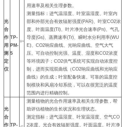
用速率及相关生理参数‌。
测量指标：进气温湿度、叶室温湿度、叶室内
光
部和外部光合有效辐射强度(PAR)、叶室CO2浓
合
度、叶面温度(TI)、叶片净光合速率(Pn)、气孔
作
TP-
导度(Gs)、蒸腾速率(Tr)、瞬时水分利用率(WU
用
PM-
E)、CO2响应曲线、光响应曲线、空气大气
测
5
压。可自动控制光强、温度、湿度和CO2浓度
定
等环境因子；CO2供气系统可实现自动浓度控
仪
制，进而实现双曲线（CO2响应曲线和光响应
曲线）的生成；叶室配备快速、可靠的温度控
制模块和风扇冷却系统，可以在很宽泛的温度
范围内进行精确控制。
测量植物的光合作用速率及相关生理参数，帮
光
助评估植物的生长状况和生理状态‌。
合
测定指标：进气温湿度、叶室温湿度、空气CO
作
TP-
2浓度、光合有效辐射强度、叶面温度、叶片净