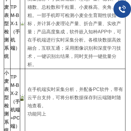
麦
TP
穗数、总粒数和千粒重、小麦株高、夹角、茎
表
M-B
粗。一部手机即可检测小麦全生育期性状指
型
X-1
标，并计算小麦理论产量、折合产量、实收产
检
（手
量；产品高度集成，软件嵌入知种APP中，可
测
机
在手机端进行实时采集分析。各模块数据高效
系
端）
融合，互联互通；采用图像识别和深度学习技
统
术，一键识别出结果，同时支持一键批量分
析。
小
TP
麦
M-B
表
在手机端实时采集分析，并配备PC软件，带有
X-2
型
云平台支持，可将分析数据保存到云端随时随
（手
检
地查看。
机端
测
功能同上
+PC
系
端）
统