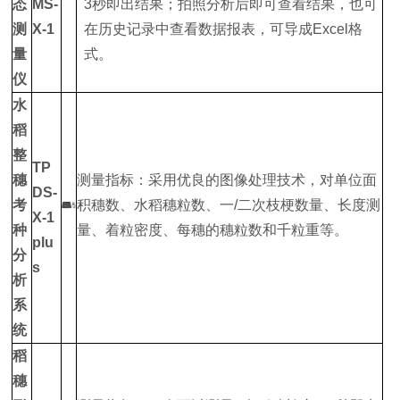
态
MS-
3秒即出结果；拍照分析后即可查看结果，也可
测
X-1
在历史记录中查看数据报表，可导成Excel格
量
式。
仪
水
稻
整
TP
穗
测量指标：采用优良的图像处理技术，对单位面
DS-
考
积穗数、水稻穗粒数、一/二次枝梗数量、长度测
X-1
种
量、着粒密度、每穗的穗粒数和千粒重等。
plu
分
s
析
系
统
稻
穗