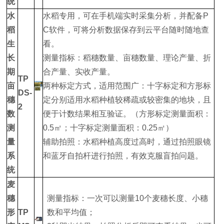
统
水
水稻专用，可在手机端实时采集分析，并配备P
稻
C软件，可将分析数据保存到云平台随时随地查
生
看。
长
测量指标：稻穗数量、亩穗数量、理论产量、折
期
合产量、实收产量。
TP
亩
两种标定方式，适用范围广：十字标定和方形标
DS-
穗
定分别适用水稻种植较稀疏或较密集的地块，且
2
数
便于计数结果相互验证。（方形标定测量面积：
测
0.5㎡；十字标定测量面积：0.25㎡）
量
辅助拍照：水稻种植高度过高时，通过拍照眼镜
系
和蓝牙自拍杆进行拍照，有效克服盲拍问题。
统
麦
穗
测量指标：一次可以测量10个麦穗长度、小穗
形
TP
数和平均值；