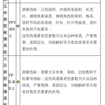
玉
测量指标：凸包面积、外接矩形面积、长宽
米
比、侧视角紧凑度、侧视角投影面积、株高、
表
TPY
茎秆节间距和茎粗、叶长、叶片弯曲度、茎叶
型
-BX
夹角和千粒重等；
检
-1
这些高通量表型参数为玉米品种筛选、产量预
测
测、基因定位、功能解析等方面发挥着至关重
系
要的作用。
统
大
豆
表
测量指标：测量大豆夹角、茎粗、总粒数和千
TP
型
粒重等指标；这些高通量表型参数为大豆品种
D-B
检
筛选、产量预测、基因定位、功能解析等方面
X-1
测
发挥着至关重要的作用。
系
统