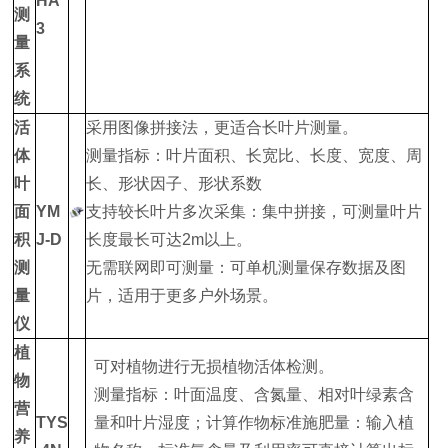
HA
测
3
量
系
统
活
采用图像拼接法，更适合长叶片测量。
体
测量指标：叶片面积、长宽比、长度、宽度、周
叶
长、形状因子、形状系数
面
YM
支持较长叶片多次采集：集中拼接，可测量叶片
积
J-D
长度最长可达2m以上。
测
无需联网即可测量：可单机测量保存数据及图
量
片，适用于更多户外场景。
仪
植
可对植物进行无损植物活体检测。
物
测量指标：叶面温度、含氮量、相对叶绿素含
营
TYS
量和叶片湿度；计算作物标准施肥量：输入植
养