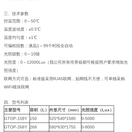
三、技术参数
控温范围：0～50℃
温度波动度：±0.5℃
温度均匀度：±1℃
可编程段数：液晶1～99个时段全自动
光照级数：0～10级
光照度：0～12000Lux（我公司所有培养箱都可根据用户要求增加光
照强度）
联网方式可选：标准版采用RJ45联网，如网线不方便，可单独采购
WIFI模块联网
四、型号列表
主要型号
容积（L）
外形尺寸（mm）
光照强度（Lux）
GTOP-158Y
150
525*540*1580
0-5000
GTOP-268Y
268
580*630*1755
0-8000