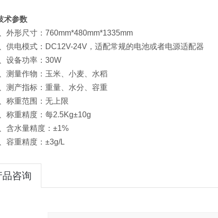
技术参数
、外形尺寸：760mm*480mm*1335mm
2、供电模式：DC12V-24V，适配常规的电池或者电源适配器
3、设备功率：30W
4、测量作物：玉米、小麦、水稻
5、测产指标：重量、水分、容重
6、称重范围：无上限
、称重精度：每2.5Kg±10g
8、含水量精度：±1%
9、容重精度：±3g/L
产品咨询