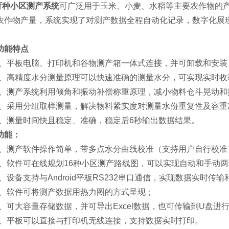
育种小区测产系统
可广泛用于玉米、小麦、水稻等主要农作物的
农作物产量，系统实现了对测产数据全程自动化记录，数字化展
功能特点
1、平板电脑、打印机和谷物测产箱一体式连接，并可卸载和安装
2、高精度水分测量原理可以快速准确的测量水分，可实现实时收
3、测产系统利用倾角和振动补偿称重原理，减小物料仓斗晃动和
4、采用分组取样测量，解决物料紧实度对测量水份重复性及容重
5、测量时间快且稳定、准确，稳定后6秒输出数据结果。
功能：
1、测产软件操作简单，带多点水分曲线校准（支持用户自行校准
2、软件可在线规划16种小区测产路线图，可以实现自动和手动
3、设备支持与Android平板RS232串口通信，实现数据实时传
4、软件可将测产数据用热力图的方式呈现；
5、可大容量存储数据，并可导出Excel数据，也可传输到U盘进
6、平板可以直接与打印机无线连接，支持数据实时打印。