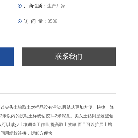
厂商性质：
生产厂家
访 问 量：
3588
联系我们
该尖头土钻取土对样品没有污染,脚踏式更加方便、快捷、降
2米以内的扰动土样或钻挖1–2米深孔。尖头土钻则是这些领
仅可以减少土壤调查工作量,提高取土效率,而且可以扩展土壤
之间用螺纹连接，拆卸方便快