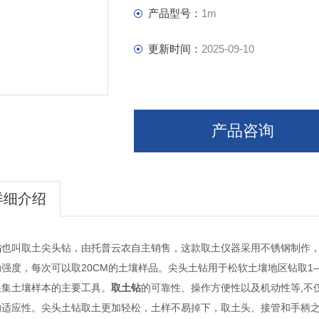
产品型号：
1m
更新时间：
2025-09-10
产品咨询
详细介绍
钻
也叫取土尖头钻，由托普云农自主销售，这款取土仪器采用不锈钢制作，
强度，每次可以取20CM的土壤样品。尖头土钻用于松软土壤地区钻取1–
采集土壤样本的主要工具。
取土钻
的可靠性、操作方便性以及机动性等,不
的适应性。尖头土钻取土更加轻松，土样不易掉下，取土头、接管和手柄