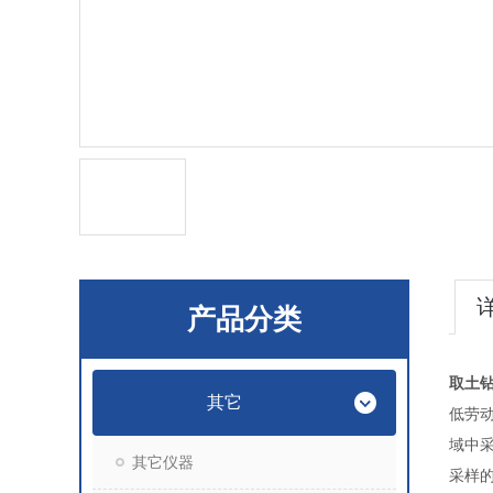
产品分类
取土
其它
低劳动
域中
其它仪器
采样