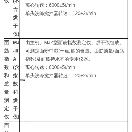
仪
(不
离心转速：6000±5r/min
含
单头洗涤搅拌器转速：120±2r/min
烘
干
仪)
面
MJ
由主机、MJZ型面筋指数测定仪、烘干仪组成。
筋
-III
可测定面粉中湿(干)面筋的含量、面筋质量(面筋
指
A
指数)及面筋持水率的专用仪器。
数
(含
离心转速：6000±5r/min
和
指
单头洗涤搅拌器转速：120±2r/min
质
数
量
和
测
烘
定
干
仪
仪)
面