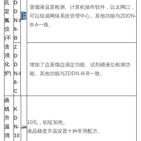
氏
D
蒸馏液温度检测、计算机操作软件，以太网口，
定
D
可以组成网络系统管理中心。其他功能与ZDDN-
氮
N-I
III-A一致。
仪
II-
(不
B
含
Z
消
D
化
D
增加了边蒸馏边滴定功能、试剂桶液位检测功
炉)
N-I
能。其他功能与ZDDN-III-B一致。
II-
C
曲
线
K
升
D
10孔，铝锭加热。
温
N-
液晶梯度升温设置十种常用配方。
消
10