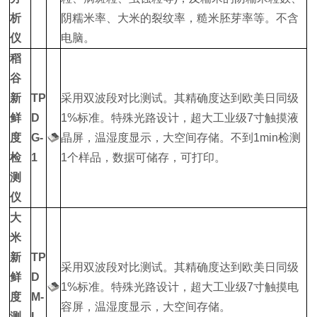
析
阴糯米率、大米的裂纹率，糙米胚芽率等。不含
仪
电脑。
稻
谷
新
TP
采用双波段对比测试。其精确度达到欧美日同级
鲜
D
1%标准。特殊光路设计，超大工业级7寸触摸液
度
G-
晶屏，温湿度显示，大空间存储。不到1min检测
检
1
1个样品，数据可储存，可打印。
测
仪
大
米
新
TP
采用双波段对比测试。其精确度达到欧美日同级
鲜
D
1%标准。特殊光路设计，超大工业级7寸触摸电
度
M-
容屏，温湿度显示，大空间存储。
测
I