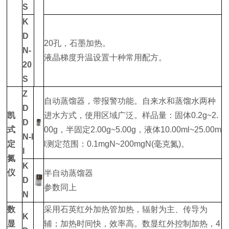
S
K
D
20孔，石墨加热。
N-
液晶梯度升温设置十种常用配方。
20
S
Z
自动蒸馏器，带报警功能。自来水和蒸馏水两种
D
凯
进水方式，使用区域广泛。样品量：固体0.2g~2.
D
式
00g，半固定2.00g~5.00g，液体10.00ml~25.00m
N-I
定
l测定范围：0.1mgN~200mgN(毫克氮)。
I
氮
K
仪
半自动蒸馏器
D
参数同上
N
数
采用石英红外加热管加热，辐射为主、传导为
K
显
辅；加热时间快，效率高。数显红外控制加热，4