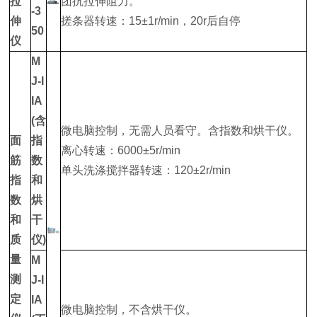
拉
团抗拉伸阻力。
-3
伸
搓条器转速：15±1r/min，20r后自停
50
仪
M
J-I
IA
(含
微电脑控制，无需人员看守。含指数和烘干仪。
面
指
离心转速：6000±5r/min
筋
数
单头洗涤搅拌器转速：120±2r/min
指
和
数
烘
和
干
质
仪)
量
M
测
J-I
定
IA
微电脑控制，不含烘干仪。