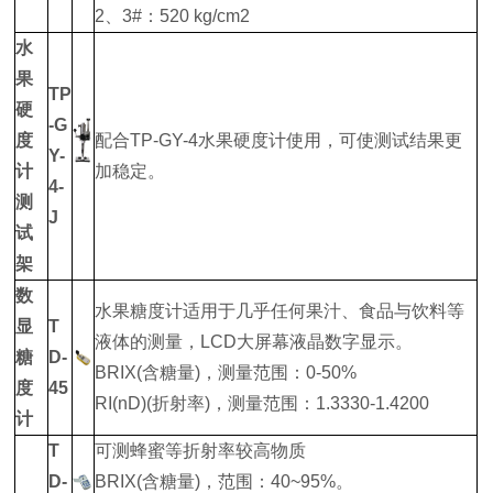
2、3#：520 kg/cm2
水
果
TP
硬
-G
度
配合TP-GY-4水果硬度计使用，可使测试结果更
Y-
计
加稳定。
4-
测
J
试
架
数
水果糖度计适用于几乎任何果汁、食品与饮料等
显
T
液体的测量，LCD大屏幕液晶数字显示。
糖
D-
BRIX(含糖量)，测量范围：0-50%
度
45
RI(nD)(折射率)，测量范围：1.3330-1.4200
计
T
可测蜂蜜等折射率较高物质
D-
BRIX(含糖量)，范围：40~95%。