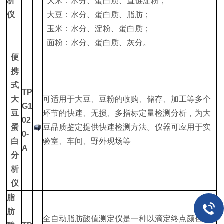
析
大米：水分、蛋白质、直链淀粉；
仪
大豆：水分、蛋白质、脂肪；
玉米：水分、淀粉、蛋白质；
面粉：水分、蛋白质、灰分。
便
携
式
TP
大
可适用于大豆、豆粉的收购、储存、加工等多个
G1
豆
环节的快速、无损、多指标定量检测分析，为大
02
蛋
豆品质鉴定提供快速检测方法。仪器可应用于实
0-
白
验室、车间、野外现场等
A
分
析
仪
脂
肪
全自动脂肪酸值测定仪是一种以滴定终点颜色变