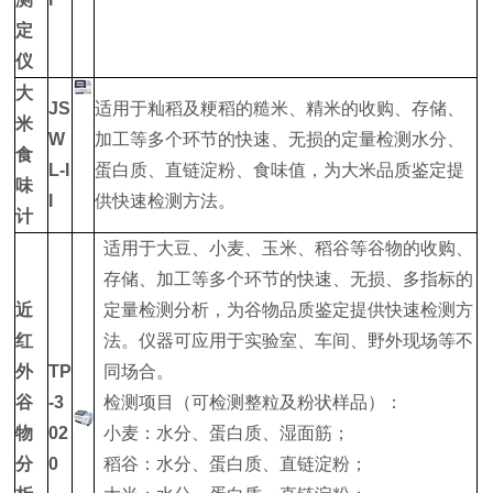
定
仪
大
JS
适用于籼稻及粳稻的糙米、精米的收购、存储、
米
W
加工等多个环节的快速、无损的定量检测水分、
食
L-I
蛋白质、直链淀粉、食味值，为大米品质鉴定提
味
I
供快速检测方法。
计
适用于大豆、小麦、玉米、稻谷等谷物的收购、
存储、加工等多个环节的快速、无损、多指标的
近
定量检测分析，为谷物品质鉴定提供快速检测方
红
法。仪器可应用于实验室、车间、野外现场等不
外
TP
同场合。
谷
-3
检测项目（可检测整粒及粉状样品）：
物
02
小麦：水分、蛋白质、湿面筋；
分
0
稻谷：水分、蛋白质、直链淀粉；