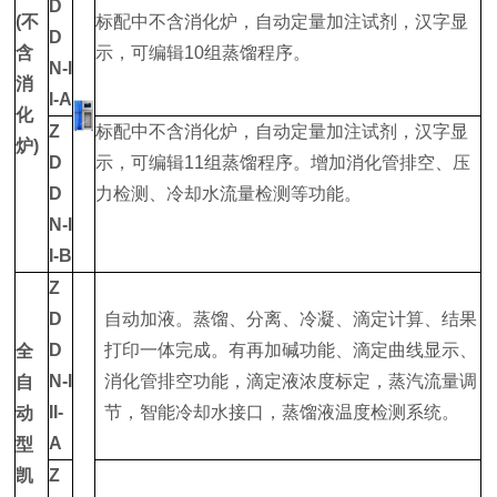
D
(不
标配中不含消化炉，自动定量加注试剂，汉字显
D
含
示，可编辑10组蒸馏程序。
N-I
消
I-A
化
Z
标配中不含消化炉，自动定量加注试剂，汉字显
炉)
D
示，可编辑11组蒸馏程序。增加消化管排空、压
D
力检测、冷却水流量检测等功能。
N-I
I-B
Z
D
自动加液。蒸馏、分离、冷凝、滴定计算、结果
D
打印一体完成。有再加碱功能、滴定曲线显示、
全
N-I
消化管排空功能，滴定液浓度标定，蒸汽流量调
自
II-
节，智能冷却水接口，蒸馏液温度检测系统。
动
A
型
凯
Z