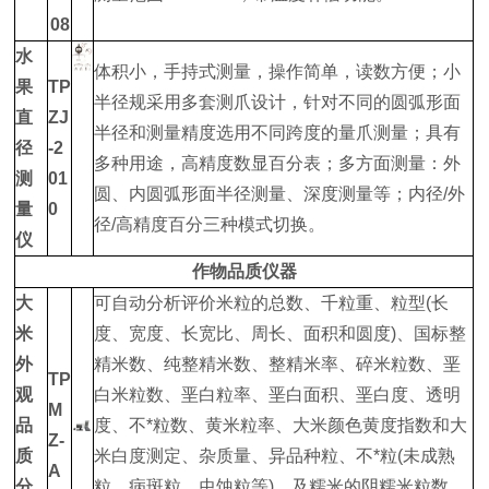
08
水
体积小，手持式测量，操作简单，读数方便；小
果
TP
半径规采用多套测爪设计，针对不同的圆弧形面
直
ZJ
半径和测量精度选用不同跨度的量爪测量；具有
径
-2
多种用途，高精度数显百分表；多方面测量：外
测
01
圆、内圆弧形面半径测量、深度测量等；内径/外
量
0
径/高精度百分三种模式切换。
仪
作物品质仪器
大
可自动分析评价米粒的总数、千粒重、粒型(长
米
度、宽度、长宽比、周长、面积和圆度)、国标整
外
精米数、纯整精米数、整精米率、碎米粒数、垩
TP
观
白米粒数、垩白粒率、垩白面积、垩白度、透明
M
品
度、不*粒数、黄米粒率、大米颜色黄度指数和大
Z-
质
米白度测定、杂质量、异品种粒、不*粒(未成熟
A
分
粒、病斑粒、虫蚀粒等)，及糯米的阴糯米粒数、