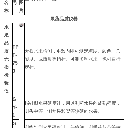
名
号
图
称
片
果蔬品质仪器
水
果
品
TP
质
无损水果检测，4-6s内即可测定糖度、颜色、总
F-
无
酸度、成熟度等指标。可测多种水果，也可自行
75
损
定标。
0
检
验
仪
G
指针型水果硬度计，用以判断水果的成熟程度，
Y-
测头中等，测苹果和梨等较硬的水果。
1
G
测指针型水果硬度计，头较细，测香蕉草莓等较