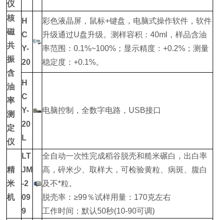
仪
核
H
彩色液晶屏，鼠标+键盘，电脑式操作软件，软件
磁
C
升级通过U盘升级。测样容积：40ml，样品含油
共
Y-
率范围：0.1%~100%；显示精度：+0.2%；测量
振
20
稳定度：+0.1%。
含
H
油
C
率
Y-
电脑控制，全数字电路，USB接口
测
20
定
L
仪
LT
全自动一次性完成稻谷脱壳和糙米碾白，出白率
精
JM
高，碎米少、取样大，可检验黄粒、病斑、腹白
米
-2
及不*粒。
机
09
脱壳率：≥99％试样用量：170克左右
9
工作时间：默认50秒(10-90可调)