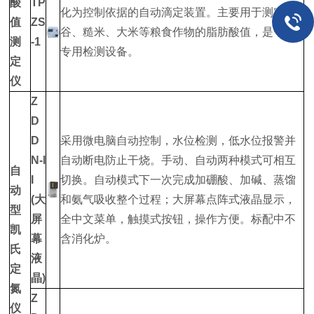
酸
TP
化为控制依据的自动滴定装置。主要用于测定稻
值
ZS
谷、糙米、大米等粮食作物的脂肪酸值，是一种
测
-1
专用检测设备。
定
仪
Z
D
D
采用微电脑自动控制，水位检测，低水位报警并
N-I
自动断电防止干烧。手动、自动两种模式可相互
自
I
切换。自动模式下一次完成加硼酸、加碱、蒸馏
动
(大
和氨气吸收整个过程；大屏幕点阵式液晶显示，
型
屏
全中文菜单，触摸式按钮，操作方便。标配中不
凯
幕
含消化炉。
氏
液
定
晶)
氮
Z
仪