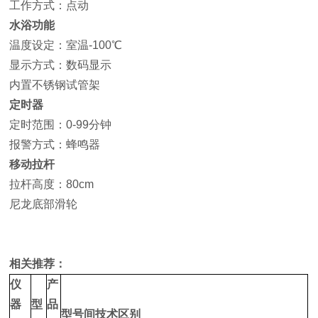
工作方式：点动
水浴功能
温度设定：室温-100℃
显示方式：数码显示
内置不锈钢试管架
定时器
定时范围：0-99分钟
报警方式：蜂鸣器
移动拉杆
拉杆高度：80cm
尼龙底部滑轮
相关推荐：
仪
产
器
型
品
型号间技术区别