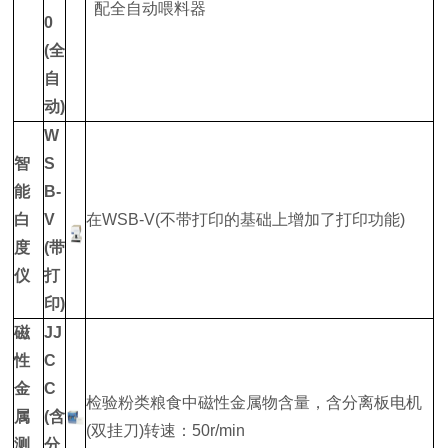
配全自动喂料器
0
(全
自
动)
W
智
S
能
B-
白
V
在WSB-V(不带打印的基础上增加了打印功能)
度
(带
仪
打
印)
磁
JJ
性
C
金
C
检验粉类粮食中磁性金属物含量，含分离板电机
属
(含
(双挂刀)转速：50r/min
测
分