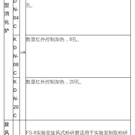
D
型
孔。
N-
消
04
化
C
炉
K
数显红外控制加热，8孔。
D
N-
08
C
K
数显红外控制加热，20孔。
D
N-
20
C
旋
风
FS-II实验室旋风式粉碎磨适用于实验室制取粉碎