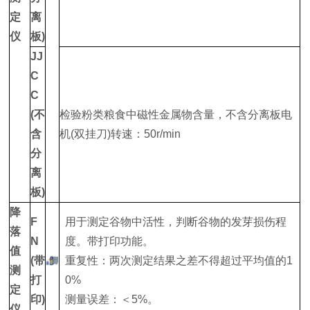
定
离
仪
板)
JJ
C
C
(不
检验粉类粮食中磁性金属物含量，不含分离板电
含
机(双挂刀)转速：50r/min
分
离
板)
降
F
用于测定谷物中活性，判断谷物的发芽损伤程
落
N
度。带打印功能。
值
(带
重复性：两次测定结果之差不得超过平均值的1
测
打
0%
定
印)
测量误差：＜5%。
仪