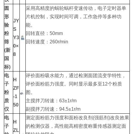
圆
采用高精度的蜗轮蜗杆变速传动，电子定时器单
形
片机控制，实现时间可调，工作急停等多种功
JY
验
能。
S
粉
回转直径：50mm
Y3
筛
回转速度：260r/min
0×
(新
8
国
标)
电
评价面粉吸水能力，通过检测面团流变学特性，
H
子
评价面粉筋力强度。同时显示最多至12个粉质
ZF
粉
图。
-1
质
主搅拌刀转速：63±1r/m
50
仪
副搅拌刀转速：94.5±1r/m
电
测定面粉筋力强度和面粉改良剂(强筋剂)改良效果
H
子
的检测仪器，高性能高精密度称重传感器测定面
ZL