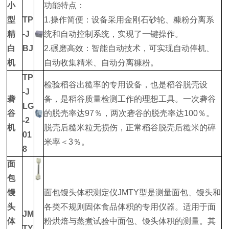
小
功能特点：
型
TP
1.操作简便：设备采用金刚石砂轮、糠粉分离系
精
-J
统和自动控制系统，实现了一键操作。
白
BJ
2.碾磨高效：智能自动技术，可实现自动停机、
机
自动收集精米、自动分离糠粉。
TP
检验稻谷出糙率的专用设备，也是稻谷脱壳设
-J
砻
备，是稻谷质量检测工作的理想工具。一次砻谷
LG
谷
的脱壳率达97％，两次砻谷的脱壳率达100％。
-2
机
脱壳后糙米粒无损伤，正常稻谷脱壳后糙米的碎
01
米率＜3％。
8
面
包
馒
面包馒头体积测定仪JMTY型是测量面包、馒头和
头
各类不规则固体食品体积的专用仪器。适用于面
JM
体
粉烘焙与蒸煮试验中面包、馒头体积的测量。其
TY