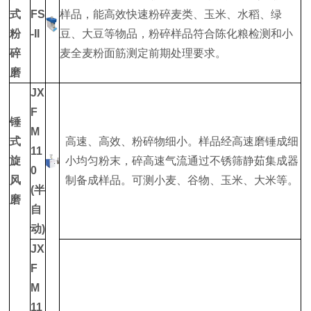
式
FS
样品，能高效快速粉碎麦类、玉米、水稻、绿
粉
-II
豆、大豆等物品，粉碎样品符合陈化粮检测和小
碎
麦全麦粉面筋测定前期处理要求。
磨
JX
F
锤
M
式
高速、高效、粉碎物细小。样品经高速磨锤成细
11
旋
小均匀粉末，碎高速气流通过不锈筛静茹集成器
0
风
制备成样品。可测小麦、谷物、玉米、大米等。
(半
磨
自
动)
JX
F
M
11