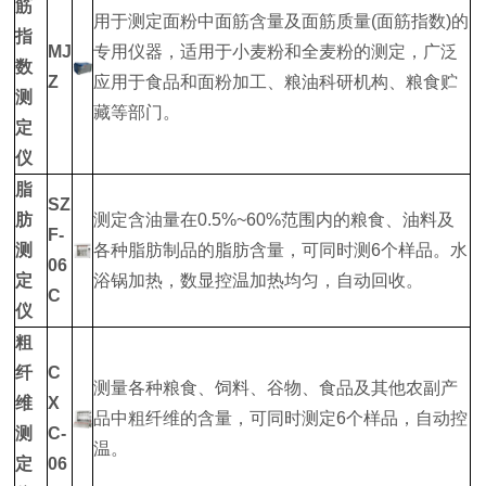
筋
用于测定面粉中面筋含量及面筋质量(面筋指数)的
指
MJ
专用仪器，适用于小麦粉和全麦粉的测定，广泛
数
Z
应用于食品和面粉加工、粮油科研机构、粮食贮
测
藏等部门。
定
仪
脂
SZ
肪
测定含油量在0.5%~60%范围内的粮食、油料及
F-
测
各种脂肪制品的脂肪含量，可同时测6个样品。水
06
定
浴锅加热，数显控温加热均匀，自动回收。
C
仪
粗
纤
C
测量各种粮食、饲料、谷物、食品及其他农副产
维
X
品中粗纤维的含量，可同时测定6个样品，自动控
测
C-
温。
定
06