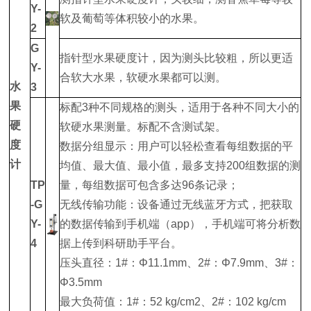
Y-
软及葡萄等体积较小的水果。
2
G
指针型水果硬度计，因为测头比较粗，所以更适
Y-
合软大水果，软硬水果都可以测。
水
3
果
标配3种不同规格的测头，适用于各种不同大小的
硬
软硬水果测量。标配不含测试架。
度
数据分组显示：用户可以轻松查看每组数据的平
计
均值、最大值、最小值，最多支持200组数据的测
TP
量，每组数据可包含多达96条记录；
-G
无线传输功能：设备通过无线蓝牙方式，把获取
Y-
的数据传输到手机端（app），手机端可将分析数
4
据上传到科研助手平台。
压头直径：1#：Φ11.1mm、2#：Φ7.9mm、3#：
Φ3.5mm
最大负荷值：1#：52 kg/cm2、2#：102 kg/cm