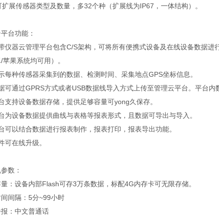
可扩展传感器类型及数量，多32个种（扩展线为IP67，一体结构）。
云平台功能：
自带仪器云管理平台包含C/S架构，可将所有便携式设备及在线设备数据进
/苹果系统均可用）。
显示每种传感器采集到的数据、检测时间、采集地点GPS坐标信息。
据可通过GPRS方式或者USB数据线导入方式上传至管理云平台。平台
台支持设备数据存储，提供足够容量可yong久保存。
平台为设备数据提供曲线与表格等报表形式，且数据可导出与导入。
平台可以结合数据进行报表制作，报表打印，报表导出功能。
软件可在线升级。
机参数：
量：设备内部Flash可存3万条数据，标配4G内存卡可无限存储。
间间隔：5分~99小时
播报：中文普通话