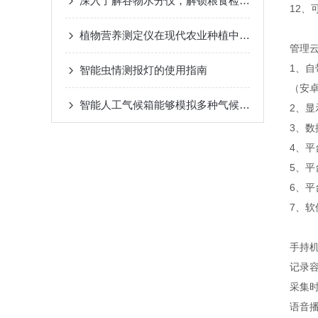
深入了解谷物水分仪，解锁粮食检测新体验
12、
植物营养测定仪在现代农业种植中的应用价值与实际作用
管理
1、
智能虫情测报灯的使用指南
（安卓
智能人工气候箱能够模拟多种气候条件
2、
3、数
4、平
5、
6、
7、
手持
记录容
采集时
语音