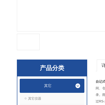
产品分类
自记
其它
间、
录。
其它仪器
过RS