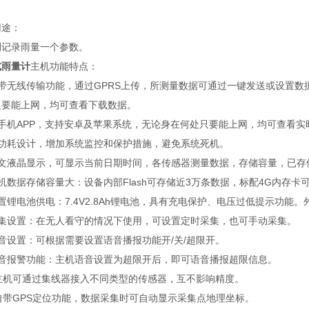
用途：
测记录雨量一个参数。
式雨量计
主机功能特点：
自带无线传输功能，通过GPRS上传，所测量数据可通过一键发送或设置
只要能上网，均可查看下载数据。
含手机APP，支持安卓及苹果系统，无论身在何处只要能上网，均可查看实
低功耗设计，增加系统监控和保护措施，避免系统死机。
中文液晶显示，可显示当前日期时间，各传感器测量数据，存储容量，已存
机数据存储容量大：设备内部Flash可存储近3万条数据，标配4G内存卡可
置锂电池供电：7.4V2.8Ah锂电池，具有充电保护、电压过低提示功能。外
采集设置：在无人看守的情况下使用，可设置定时采集，也可手动采集。
音设置：可根据需要设置语音播报功能开/关/超限开。
语音报警功能：主机语音设置为超限开后，即可语音播报超限信息。
、主机可通过集线器接入不同类型的传感器，互不影响精度。
自带GPS定位功能，数据采集时可自动显示采集点地理坐标。