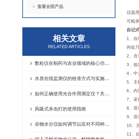
查看全部产品
仪器
可检
自记
相关文章
1、
RELATED ARTICLES
何处
2、
数粒仪在制药与农业领域的核心功能解析
3．
4．
水质在线监测仪的校准方式与实施要点
5、主
6、内
如何正确使用光合作用测定仪？关键步骤与避坑建议
7、
8、语
风吸式杀虫灯的使用指南
9、
谷物水分仪如何调节以应对不同种类的谷物测量
10
11、