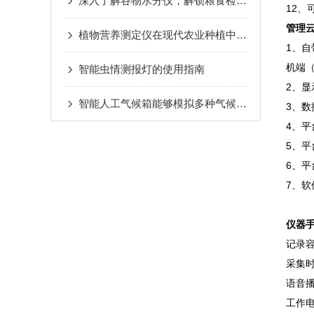
深入了解谷物水分仪，解锁粮食检测新体验
12、
管理
植物营养测定仪在现代农业种植中的应用价值与实际作用
1、
机端（
智能虫情测报灯的使用指南
2、
智能人工气候箱能够模拟多种气候条件
3、数
4、
5、
6、
7、
仪器
记录容
采集时
语音
工作电