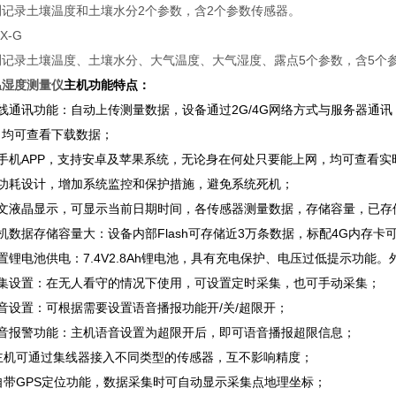
测记录土壤温度和土壤水分2个参数，含2个参数传感器。
5X-G
测记录土壤温度、土壤水分、大气温度、大气湿度、露点5个参数，含5个
温湿度测量仪
主机功能特点：
无线通讯功能：自动上传测量数据，设备通过2G/4G网络方式与服务器通
，均可查看下载数据；
含手机APP，支持安卓及苹果系统，无论身在何处只要能上网，均可查看实
低功耗设计，增加系统监控和保护措施，避免系统死机；
中文液晶显示，可显示当前日期时间，各传感器测量数据，存储容量，已存
机数据存储容量大：设备内部Flash可存储近3万条数据，标配4G内存卡可
置锂电池供电：7.4V2.8Ah锂电池，具有充电保护、电压过低提示功能。外
采集设置：在无人看守的情况下使用，可设置定时采集，也可手动采集；
音设置：可根据需要设置语音播报功能开/关/超限开；
语音报警功能：主机语音设置为超限开后，即可语音播报超限信息；
、主机可通过集线器接入不同类型的传感器，互不影响精度；
自带GPS定位功能，数据采集时可自动显示采集点地理坐标；