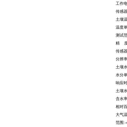
工作电
传感
土壤
温度
测试范
精 度
传感器
分辨率
土壤
水分单
响
土壤水
含水率
相对百
大气
范围:-