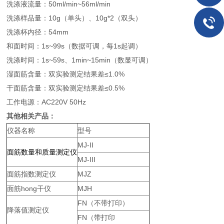
洗涤液流量：50ml/min~56ml/min
洗涤样品量：10g（单头）、10g*2（双头）
洗涤杯内径：54mm
和面时间：1s~99s（数据可调，每1s起调）
洗涤时间：1s~59s、1min~15min（数显可调）
湿面筋含量：双实验测定结果差≤1.0%
干面筋含量：双实验测定结果差≤0.5%
工作电源：AC220V 50Hz
其他相关产品：
仪器名称
型号
MJ-II
面筋数量和质量测定仪
MJ-III
面筋指数测定仪
MJZ
面筋hong干仪
MJH
FN（不带打印）
降落值测定仪
FN（带打印