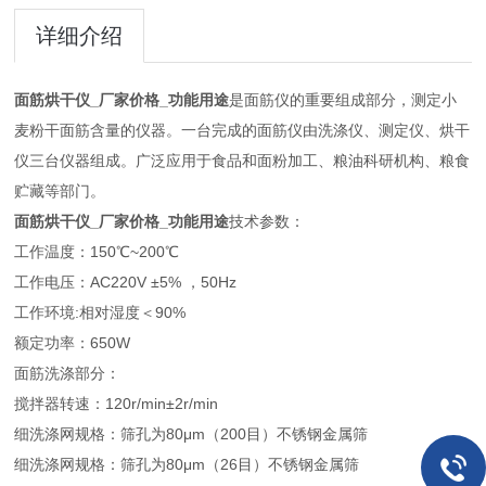
详细介绍
面筋烘干仪_厂家价格_功能用途
是面筋仪的重要组成部分，测定小
麦粉干面筋含量的仪器。一台完成的面筋仪由洗涤仪、测定仪、烘干
仪三台仪器组成。广泛应用于食品和面粉加工、粮油科研机构、粮食
贮藏等部门。
面筋烘干仪_厂家价格_功能用途
技术参数：
工作温度：150℃~200℃
工作电压：AC220V ±5% ，50Hz
工作环境:相对湿度＜90%
额定功率：650W
面筋洗涤部分：
搅拌器转速：120r/min±2r/min
细洗涤网规格：筛孔为80μm（200目）不锈钢金属筛
细洗涤网规格：筛孔为80μm（26目）不锈钢金属筛