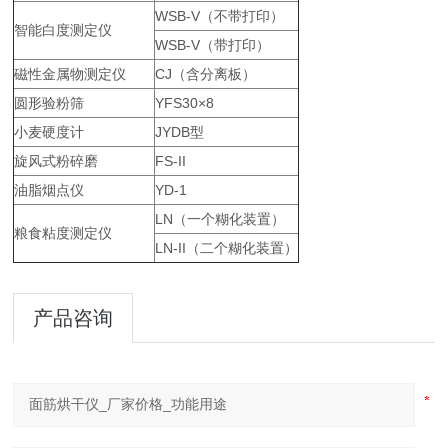
WSB-V（不带打印）
智能白度测定仪
WSB-V（带打印）
磁性金属物测定仪
CJ（含分离板）
圆形验粉筛
YFS30×8
小麦硬度计
JYDB型
旋风式粉碎磨
FS-II
油脂烟点仪
YD-1
LN（一个糊化装置）
粮食粘度测定仪
LN-II（二个糊化装置）
产品咨询