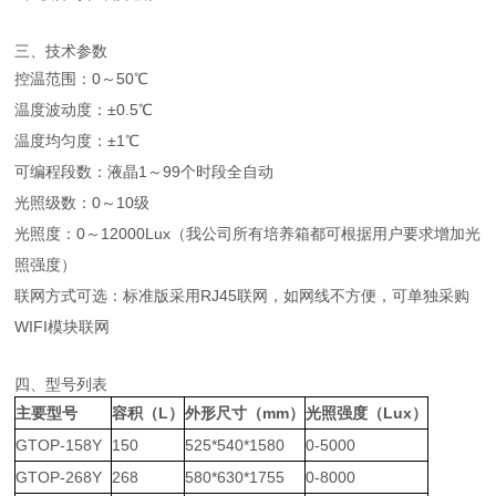
三、技术参数
控温范围：0～50℃
温度波动度：±0.5℃
温度均匀度：±1℃
可编程段数：液晶1～99个时段全自动
光照级数：0～10级
光照度：0～12000Lux（我公司所有培养箱都可根据用户要求增加光
照强度）
联网方式可选：标准版采用RJ45联网，如网线不方便，可单独采购
WIFI模块联网
四、型号列表
主要型号
容积（L）
外形尺寸（mm）
光照强度（Lux）
GTOP-158Y
150
525*540*1580
0-5000
GTOP-268Y
268
580*630*1755
0-8000