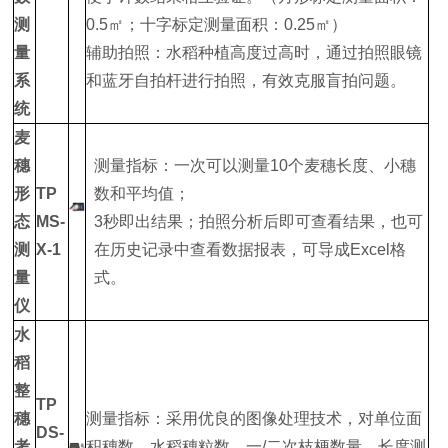
测
0.5㎡；十字标定测量面积：0.25㎡）
量
辅助拍照：水稻种植高度过高时，通过拍照眼镜
系
和蓝牙自拍杆进行拍照，有效克服盲拍问题。
统
麦
穗
测量指标：一次可以测量10个麦穗长度、小穗
形
TP
数和平均值；
态
MS-
3秒即出结果；拍照分析后即可查看结果，也可
测
X-1
在历史记录中查看数据报表，可导成Excel格
量
式。
仪
水
稻
整
TP
穗
测量指标：采用优良的图像处理技术，对单位面
DS-
考
积穗数、水稻穗粒数、一/二次枝梗数量、长度测