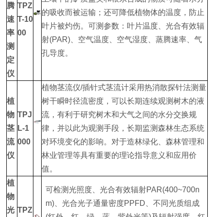
腾
TPZ
的吸收而被运输；还可降低植物体的温度，防止
速
T-10
叶片被灼伤。可测参数：叶片温度、光合有效辐
率
00
射(PAR)、空气温度、空气湿度、蒸腾速率、气
测
孔导度。
定
仪
植物茎流仪/插针式茎流计采用热消散探针法测量
植
树干瞬时径流密度，可以长期连续观测树木的液
物
TPJ
流，有利于研究树木和大气之间的水分交换规
茎
L-1
律，并以此为观测手段，长期监测森林生态系统
流
000
对环境变化的影响。对于造林绿化、森林管理和
仪
林业管理等具有重要的理论指导意义和应用价
值。
植
可检测光照度、光合有效辐射PAR(400~700n
物
m)、光合光子通量密度PPFD、不同光质组成
光
TPZ
(红外、红、绿、蓝、紫外光等)及辐射强度、红