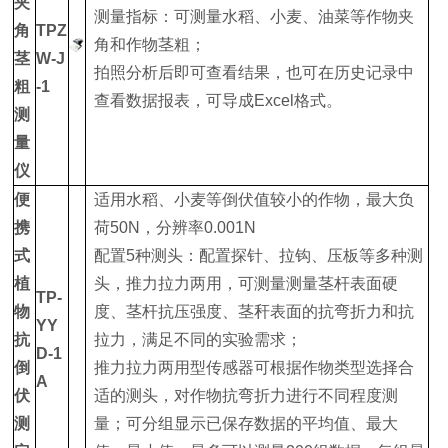
夹
测量指标：可测量水稻、小麦、油菜等作物夹
角
TPZ
角和作物茎粗；
茎
W-J
拍照分析后即可查看结果，也可在历史记录中
粗
-1
查看数据报表，可导成Excel格式。
测
量
仪
便
适用水稻、小麦等倒伏值较小的作物，最大负
携
荷50N，分辨率0.001N
式
配置5种测头：配置探针、拉钩、压板等多种测
植
头，推力拉力两用，可测量测量茎杆表面硬
TP-
物
度、茎杆抗压强度、茎秆表面的抗弯折力和抗
YY
抗
拉力，满足不同的实验需求；
D-1
倒
推力拉力两用型传感器可根据作物类型选择合
A
伏
适的测头，对作物抗弯折力进行不同程度测
测
量；可分组显示已保存数据的平均值、最大