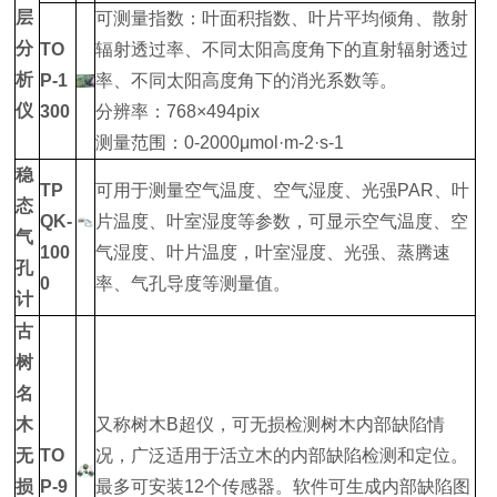
层
可测量指数：叶面积指数、叶片平均倾角、散射
分
TO
辐射透过率、不同太阳高度角下的直射辐射透过
析
P-1
率、不同太阳高度角下的消光系数等。
仪
300
分辨率：768×494pix
测量范围：0-2000μmol·m-2·s-1
稳
TP
可用于测量空气温度、空气湿度、光强PAR、叶
态
QK-
片温度、叶室湿度等参数，可显示空气温度、空
气
100
气湿度、叶片温度，叶室湿度、光强、蒸腾速
孔
0
率、气孔导度等测量值。
计
古
树
名
木
又称树木B超仪，可无损检测树木内部缺陷情
无
TO
况，广泛适用于活立木的内部缺陷检测和定位。
损
P-9
最多可安装12个传感器。软件可生成内部缺陷图