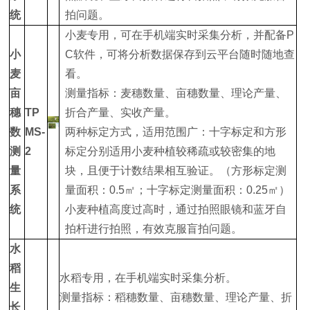
统
拍问题。
小麦专用，可在手机端实时采集分析，并配备P
小
C软件，可将分析数据保存到云平台随时随地查
麦
看。
亩
测量指标：麦穗数量、亩穗数量、理论产量、
穗
TP
折合产量、实收产量。
数
MS-
两种标定方式，适用范围广：十字标定和方形
测
2
标定分别适用小麦种植较稀疏或较密集的地
量
块，且便于计数结果相互验证。（方形标定测
系
量面积：0.5㎡；十字标定测量面积：0.25㎡）
统
小麦种植高度过高时，通过拍照眼镜和蓝牙自
拍杆进行拍照，有效克服盲拍问题。
水
稻
水稻专用，在手机端实时采集分析。
生
测量指标：稻穗数量、亩穗数量、理论产量、折
长