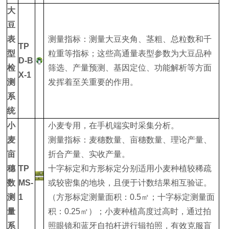
大
豆
表
测量指标：测量大豆夹角、茎粗、总粒数和千
TP
型
粒重等指标；这些高通量表型参数为大豆品种
D-B
检
筛选、产量预测、基因定位、功能解析等方面
X-1
测
发挥着至关重要的作用。
系
统
小
小麦专用，在手机端实时采集分析。
麦
测量指标：麦穗数量、亩穗数量、理论产量、
亩
折合产量、实收产量。
穗
TP
十字标定和方形标定分别适用小麦种植较稀疏
数
MS-
或较密集的地块，且便于计数结果相互验证。
测
1
（方形标定测量面积：0.5㎡；十字标定测量面
量
积：0.25㎡）；小麦种植高度过高时，通过拍
系
照眼镜和蓝牙自拍杆进行辑拍照，有效克服盲