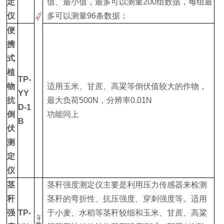
定
值、最小值，最多可以测量200组数据，每组最
仪
多可以测量96条数据；
便
携
式
植
TP-
物
适用玉米、甘蔗、高粱等倒伏值较大的作物，
YY
抗
最大负荷500N，分辨率0.01N
D-1
倒
功能同上
B
伏
测
定
仪
茎
茎秆强度测定仪主要是利用压力传感器来检测
秆
茎秆的弯折性、抗压强度、穿刺强度等。适用
强
TP-
于小麦、水稻等茎秆较细和玉米、甘蔗、高粱