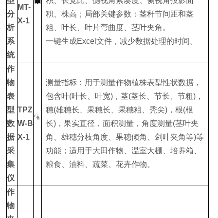
型
积、长宽比、侧视角紧凑度、侧视角投影面
MT-
分
积、株高；局部关键参数：茎秆节间距和茎
X-1
析
粗、叶长、叶片弯曲度、茎叶夹角。
系
一键生成Excel文件，减少数据处理的时间。
统
作
物
测量指标：用于测量作物植株表型性状数据，
表
包含叶(叶长、叶宽)，茎(茎长、节长、节粗)，
型
TPZ
穗(雄穗长、果穗长、果穗粗、秃尖)，根(根
数
W-B
长)，果实直径，面积测量，角度测量(茎叶夹
据
X-1
角、雄穗分枝角度、果穗倾角、剑叶夹角等)等
采
功能；适用于大田作物、温室大棚、培养箱、
集
粮食、油料、蔬菜、花卉作物。
仪
作
物