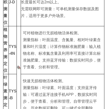
积
J-D
长度最长可达2m以上。
测
无需联网即可测量：可单机测量保存数据及图
量
片，适用于更多户外场景。
仪
植
可对植物进行无损植物活体检测。
物
测量指标：叶面温度、含氮量、相对叶绿素含
营
TYS
量和叶片湿度；计算作物标准施肥量：输入植
养
-4N
物名称、标准氮含量及利用率可直接计算出标
测
准施肥量。支持蓝牙传输：数据实时同步，便
定
于查看、分析和管理。
仪
叶
快速无损植物活体检测。
绿
测量指标：叶绿素、叶面温度；支持蓝牙传
素
TYS
输：可通过蓝牙连接手机APP，数据实时同
测
-B
步，便于查看、分析和管理。自带管理云平
定
台，历史数据可删除，可一键式全部删除。