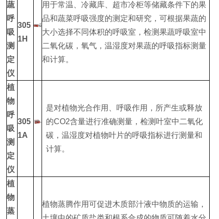
蔬
用于常温、冷藏库、超市冷柜等储藏条件下的果
呼
品和蔬菜呼吸强度的测定和研究，可根据果蔬的
305
吸
大小选择不同体积的呼吸室，检测果蔬呼吸室中
1H
测
二氧化碳，氧气，温湿度对果蔬的呼吸指标测量
定
和计算。
仪
植
物
是对植物光合作用、呼吸作用，所产生或释放
呼
305
的CO2含量进行准确测量，检测叶室中二氧化
吸
1A
碳，温湿度对植物叶片的呼吸指标进行测量和
测
计算。
定
仪
植
物
植物蒸腾作用可促进木质部汁液中物质的运输，
蒸
土壤中的矿质盐类和根系合成的物质可随着水分