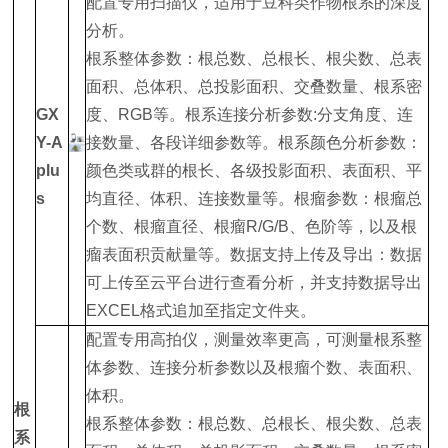
配置专用扫描仪，适用于豆科类作物根系的深度
分析。
根系整体参数：根总数、总根长、根尖数、总表
面积、总体积、总投影面积、交叠数量、根系密
GX
度、RGB等。根系连接分析参数:分支角度、连
Y-A
接数量、各段详细参数等。根系颜色分析参数：
plu
颜色类或群的根长、各级投影面积、表面积、平
s
均直径、体积、连接数量等。根瘤参数：根瘤总
个数、根瘤直径、根瘤R/G/B、色阶等，以及根
瘤表面积贡献量等。数据支持上传及导出：数据
可上传至云平台进行查看分析，并支持数据导出
EXCEL格式追加至指定文件夹。
配置专用高拍仪，测量效率更高，可测量根系整
体参数、连接分析参数以及根瘤个数、表面积、
体积。
根
根系整体参数：根总数、总根长、根尖数、总表
系