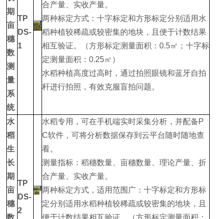
合产量、实收产量。
期
TP
两种标定方式：十字标定和方形标定分别适用水
亩
DS-
稻种植较稀疏或较密集的地块，且便于计数结果
穗
1
相互验证。（方形标定测量面积：0.5㎡；十字标
数
定测量面积：0.25㎡）
测
水稻种植高度过高时，通过拍照眼镜和蓝牙自拍
量
杆进行拍照，有效克服盲拍问题。
系
统
水
水稻专用，可在手机端实时采集分析，并配备P
稻
C软件，可将分析数据保存到云平台随时随地查
生
看。
长
测量指标：稻穗数量、亩穗数量、理论产量、折
期
合产量、实收产量。
TP
亩
两种标定方式，适用范围广：十字标定和方形标
DS-
穗
定分别适用水稻种植较稀疏或较密集的地块，且
2
数
便于计数结果相互验证。（方形标定测量面积：