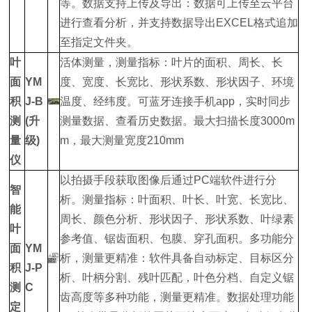
等。数据支持上传及导出：数据可上传至云平台
进行查看分析，并支持数据导出EXCEL格式追加
至指定文件夹。
叶
活体测量，测量指标：叶片的面积、周长、长
面
YM
度、宽度、长宽比、形状系数、形状因子、环境
积
J-B
温度、经纬度。可蓝牙连接手机app，实时同步
测
(升
测量数据、查看历史数据。最大扫描长度3000m
量
级)
m，最大测量宽度210mm
仪
以拍摄手段获取图像后通过PC端软件进行分
智
析。测量指标：叶面积、叶长、叶宽、长宽比、
能
周长、颜色分析、形状因子、形状系数、叶绿素
叶
参考值、锯齿面积、包膜、穿孔面积。多功能分
面
YM
析，测量更精准：软件具备自动标定、目标区分
积
J-P
析、叶柄分割、残叶匹配，叶色分档、自定义锯
测
C
齿高度等多种功能，测量更精准。数据处理功能
定