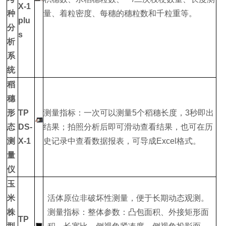
X-1
种
量、着粒密度、每穗的穗粒数和千粒重等。
plu
分
s
析
系
统
稻
穗
形
TP
测量指标：一次可以测量5个稻穗长度，3秒即出
态
DS-
结果；拍照分析后即可滑动查看结果，也可在历
测
X-1
史记录中查看数据报表，可导成Excel格式。
量
仪
玉
米
活体原位非破坏性测量，便于长期动态观测。
株
测量指标：整体参数：凸包面积、外接矩形面
TP