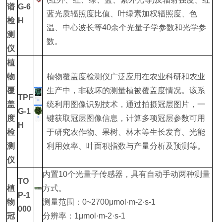
谱
G-6
蓝光质辐照度比值、叶绿素加权辐照度、色
检
H
温、中心波长等40余个光量子学参数和光学参
测
数。
仪
植
物
植物覆盖度检测仪广泛应用在农业科研和农业
覆
生产中，非破坏的测量植被覆盖度情况。该系
TPF
盖
统利用图像识别技术，通过拍摄冠层图片，一
G-1
度
键获取冠层图像信息，计算多项冠层参数可用
H
检
于研究农作物、果树、林木等生长发育、光能
测
利用效率、叶面积指数与产量分析及预测等。
仪
内置10个光量子传感器，具有自动手动两种测量
TO
植
方式。
P-1
物
测量范围：0~2700μmol·m-2·s-1
000
冠
分辨率：1μmol·m-2·s-1