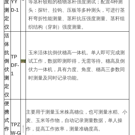
度
YY
等茎秆较粗的植物茎秆强度测试；配置4种测
测
D-1
头：探针、拉钩、压板等多种测头，可进行茎
定
秆弯折性能测量、茎秆抗压强度测量、茎秆组
仪
织结构（穿刺）强度测量。
活
体
抗
玉米活体抗倒伏穗高一体机。单人即可完成测
TP
倒
试工作，数据即测即得，无需等待。穗高及倒
DF-
伏
伏力一体机，具有力度、角度、穗高三参数同
1
测
时测量及同时记录功能。
定
仪
便
携
主要用于测量玉米株高穗位，也可测量水稻、小
式
麦、玉米等作物，自动记录测量数据，单人操
TPZ
作
作，提高工作效率，测量准确度高。
W-G