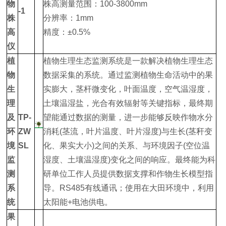
物
株高测量范围：100-3800mm
-1
株
分辨率：1mm
高
精度：±0.5%
仪
植
植物生理生态监测系统是一款解决植物生理生态
物
数据采集的系统。通过监测植物生命活动中的果
生
实膨大，茎杆微变化，叶面温度，空气温湿度，
理
土壤温湿盐，光合有效辐射等关键指标，最终期
及
TP-
望能通过数据的测量，进一步能够反映作物水分
环
ZW
消耗(茎流，叶片温度、叶片湿度)与生长(茎秆变
境
SL
化、果实大小)之间的关系、与环境因子(空位温
监
湿度、土壤温湿度)变化之间的响应。最终能为科
测
研单位工作人员提供数据支撑和作物生长模型指
系
导。RS485有线通讯；使用在大田环境中，利用
统
太阳能+电池供电。
果