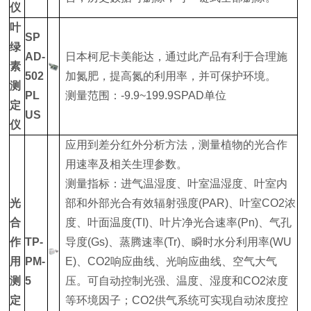
仪
叶
SP
绿
AD-
日本柯尼卡美能达，通过此产品有利于合理施
素
502
加氮肥，提高氮的利用率，并可保护环境。
测
PL
测量范围：-9.9~199.9SPAD单位
定
US
仪
应用到差分红外分析方法，测量植物的光合作
用速率及相关生理参数‌。
测量指标：进气温湿度、叶室温湿度、叶室内
光
部和外部光合有效辐射强度(PAR)、叶室CO2浓
合
度、叶面温度(TI)、叶片净光合速率(Pn)、气孔
作
TP-
导度(Gs)、蒸腾速率(Tr)、瞬时水分利用率(WU
用
PM-
E)、CO2响应曲线、光响应曲线、空气大气
测
5
压。可自动控制光强、温度、湿度和CO2浓度
定
等环境因子；CO2供气系统可实现自动浓度控