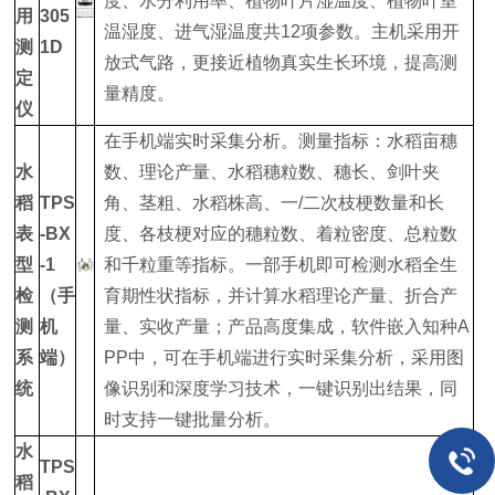
度、水分利用率、植物叶片湿温度、植物叶室
用
305
温湿度、进气湿温度共12项参数。主机采用开
测
1D
放式气路，更接近植物真实生长环境，提高测
定
量精度。
仪
在手机端实时采集分析。测量指标：水稻亩穗
水
数、理论产量、水稻穗粒数、穗长、剑叶夹
稻
TPS
角、茎粗、水稻株高、一/二次枝梗数量和长
表
-BX
度、各枝梗对应的穗粒数、着粒密度、总粒数
型
-1
和千粒重等指标。一部手机即可检测水稻全生
检
（手
育期性状指标，并计算水稻理论产量、折合产
测
机
量、实收产量；产品高度集成，软件嵌入知种A
系
端）
PP中，可在手机端进行实时采集分析，采用图
统
像识别和深度学习技术，一键识别出结果，同
时支持一键批量分析。
水
TPS
稻