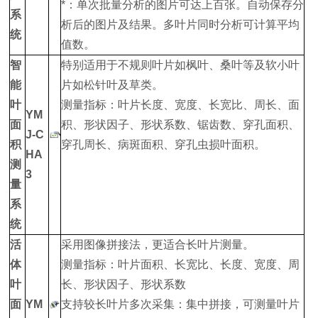
*：单次批量分析的图片可达上百张。自动保存分
系
析后的图片及结果。多叶片同时分析可计算平均
统
值数。
智
特别适用于不规则叶片如枫叶、桑叶等及软小叶
能
片如松针叶及草类。
叶
测量指标：叶片长度、宽度、长宽比、周长、面
YM
面
积、形状因子、形状系数、锯齿数、穿孔面积、
J-C
积
穿孔周长、病斑面积、穿孔虫损叶面积。
HA
测
3
量
系
统
活
采用图像拼接法，更适合长叶片测量。
体
测量指标：叶片面积、长宽比、长度、宽度、周
叶
长、形状因子、形状系数
面
YM
支持较长叶片多次采集：集中拼接，可测量叶片