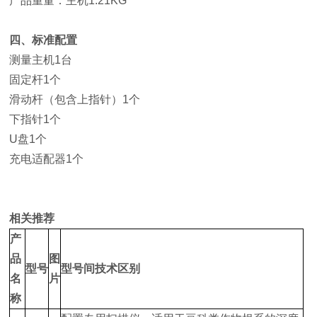
产品重量：主机1.21KG
四、标准配置
测量主机1台
固定杆1个
滑动杆（包含上指针）1个
下指针1个
U盘1个
充电适配器1个
相关推荐
产
品
图
型号
型号间技术区别
名
片
称