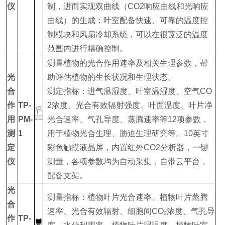
仪
制，进而实现双曲线（CO2响应曲线和光响应
曲线）的生成；叶室配备快速、可靠的温度控
制模块和风扇冷却系统，可以在很宽泛的温度
范围内进行精确控制。
测量植物的光合作用速率及相关生理参数，帮
光
助评估植物的生长状况和生理状态‌。
合
测定指标：进气温湿度、叶室温湿度、空气CO
作
TP-
2浓度、光合有效辐射强度、叶面温度、叶片净
用
PM-
光合速率、气孔导度、蒸腾速率等12项参数，
测
1
用于植物光合生理、胁迫生理研究等。10英寸
定
彩色触摸液晶屏，内置红外CO2分析器，一键
仪
测量，各项参数均为自动采集，自带云平台，
配备支架。
光
测量指标：植物叶片光合速率、植物叶片蒸腾
合
速率、光合有效辐射、细胞间CO₂浓度、气孔导
作
TP-