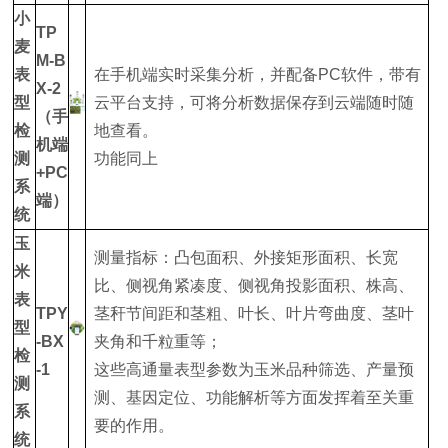
小
TP
麦
M-B
表
在手机端实时采集分析，并配备PC软件，带有
X-2
型
云平台支持，可将分析数据保存到云端随时随
（手
检
地查看。
机端
测
功能同上
+PC
系
端）
统
玉
测量指标：凸包面积、外接矩形面积、长宽
米
比、侧视角紧凑度、侧视角投影面积、株高、
表
TPY
茎秆节间距和茎粗、叶长、叶片弯曲度、茎叶
型
-BX
夹角和千粒重等；
检
-1
这些高通量表型参数为玉米品种筛选、产量预
测
测、基因定位、功能解析等方面发挥着至关重
系
要的作用。
统