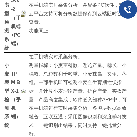
-BX
表
在手机端实时采集分析，并配备PC软件，带有
-2
型
云平台支持可将分析数据保存到云端随时随地
（手
检
查看。
机端
测
功能同上
+PC
系
端）
统
在手机端实时采集分析。
小
测量指标：小麦亩穗数、理论产量、穗长、小
麦
TP
穗数、总粒数和千粒重、小麦株高、夹角、茎
表
M-B
粗。一部手机即可检测小麦全生育期性状指
型
X-1
标，并计算小麦理论产量、折合产量、实收产
检
（手
量；产品高度集成，软件嵌入知种APP中，可
测
机
在手机端进行实时采集分析。各模块数据高效
系
端）
融合，互联互通；采用图像识别和深度学习技
统
术，一键识别出结果，同时支持一键批量分
析。