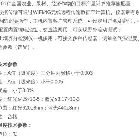
、101种全国农业、果树、经济作物的目标产量计算推荐施肥量；
、数据传输可通过WiFi/4G无线远程传输数据至计算机。仪器带有
、为防止误操作，主机内置客户管理系统，可设定用户名及密码，
、配置内置锂电池组，交直流两用，可实现野外流动测试；
、土壤养分检测仪一机多用，可接入多种传感器，测量空气温湿度
等参数（选配）。
技术参数
性：A值（吸光度）三分钟内飘移小于0.003
性：A值（吸光度）小于0.005
误差：小于3.0%
：红光≥4.5×10-5；蓝光≥3.17×10-3
围：红光620±8nm；蓝光440±8nm
性：合格
温度技术参数：
单位：℃