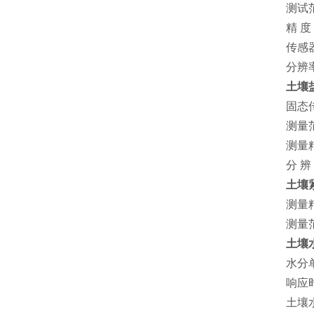
测试范
精 度
传感器
分辨率
土壤
固态
测量范
测量
分 辨
土壤
测量
测量范
土壤
水分
响应
土壤