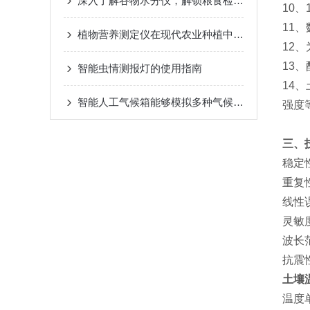
深入了解谷物水分仪，解锁粮食检测新体验
10
11
植物营养测定仪在现代农业种植中的应用价值与实际作用
12
13
智能虫情测报灯的使用指南
14
智能人工气候箱能够模拟多种气候条件
强度
三、
稳定
重复
线性
灵敏度
波长范
抗震
土壤
温度