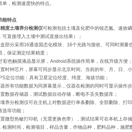
简单，检测速度快的特点。
功能特点
高精度土壤养分检测仪
可检测包括土壤及化肥中的铵态氮、速效磷
，可直接埋入土壤中测试直接出结果）；
暗盒部分采用16通道固态化模块、16个光路与接收、可同时测
损，保证测定结果精度；
7寸彩色触摸液晶显示屏，Android系统操作简单，在线升级方便
内置时钟芯片，屏幕可同步显示北京时间。当前的年、月、日、
GPS定位功能：具有卫星定位经度、纬度、海拔功能；
仪器所有功能数据为同屏幕显示，仪器在检测的同时可显示操作
内置数据存储器，测试数据自动存储，断电不丢失数据库；
土壤养分检测仪可在主机上对数据进行单条删除、全部删除、打
筛选等功能；
内置微型热敏打印机（无需更换色带），测试结果可在本机上存
，检测时间，检测项目，样品含量，作物品种，肥料品种，施肥