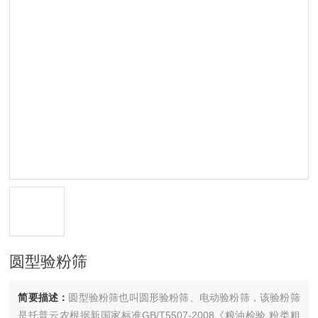
圆型验粉筛
简要描述：
圆型验粉筛也叫圆形验粉筛、电动验粉筛，该验粉筛
是托普云农根据新国家标准GB/T5507-2008《粮油检验 粉类粗