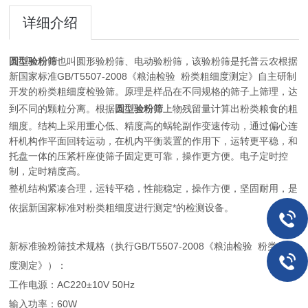
详细介绍
圆型验粉筛
也叫圆形验粉筛、电动验粉筛，该验粉筛是托普云农根据
新国家标准GB/T5507-2008《粮油检验 粉类粗细度测定》自主研制
开发的粉类粗细度检验筛。原理是样品在不同规格的筛子上筛理，达
到不同的颗粒分离。根据
圆型验粉筛
上物残留量计算出粉类粮食的粗
细度。结构上采用重心低、精度高的蜗轮副作变速传动，通过偏心连
杆机构作平面回转运动，在机内平衡装置的作用下，运转更平稳，和
托盘一体的压紧杆座使筛子固定更可靠，操作更方便。电子定时控
制，定时精度高。
整机结构紧凑合理，运转平稳，性能稳定，操作方便，坚固耐用，是
依据新国家标准对粉类粗细度进行测定*的检测设备。
新标准验粉筛技术规格（执行GB/T5507-2008《粮油检验 粉类粗细
度测定》）：
工作电源：AC220±10V 50Hz
输入功率：60W