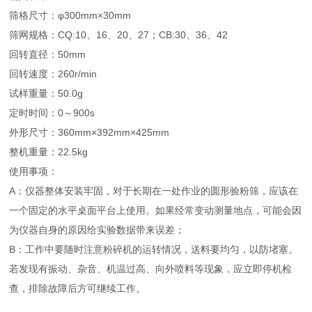
筛格尺寸：φ300mm×30mm
筛网规格：CQ:10、16、20、27；CB:30、36、42
回转直径：50mm
回转速度：260r/min
试样重量：50.0g
定时时间：0～900s
外形尺寸：360mm×392mm×425mm
整机重量：22.5kg
使用事项：
A：仪器整体安装牢固，对于长期在一处作业的圆形验粉筛，应该在
一个固定的水平桌面平台上使用。如果经常变动测量地点，可能会因
为仪器自身的原因给实验数据带来误差；
B：工作中要随时注意粉碎机的运转情况，送料要均匀，以防堵塞。
若发现有振动、杂音、机温过高、向外喷料等现象，应立即停机检
查，排除故障后方可继续工作。