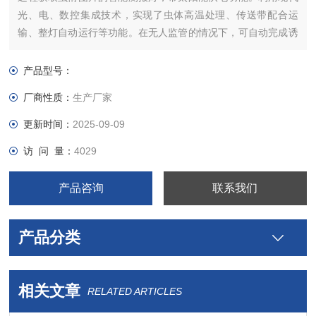
光、电、数控集成技术，实现了虫体高温处理、传送带配合运
输、整灯自动运行等功能。在无人监管的情况下，可自动完成诱
虫、杀虫、虫体分散、拍照、运输、收集、排水等系统作业。多
种联网方式(4G\RJ45）可随时随地联网管理。
产品型号：
厂商性质：
生产厂家
更新时间：
2025-09-09
访 问 量：
4029
产品咨询
联系我们
产品分类
相关文章
RELATED ARTICLES