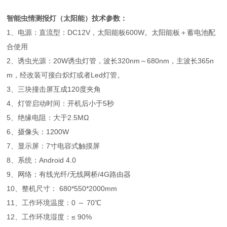
智能虫情测报灯（太阳能）
技术参数：
1、电源：
直流型：DC12V，太阳能板600W。太阳能板＋蓄电池配
合使用
2、诱虫光源：20W诱虫灯管，波长320nm～680nm，主波长365n
m，经改装可接白炽灯或者Led灯管。
3、三块撞击屏互成120度夹角
4、灯管启动时间：开机后小于5秒
5、绝缘电阻：大于2.5MΩ
6、摄像头：1200W
7、显示屏：7寸电容式触摸屏
8、系统：Android 4.0
9、网络：有线光纤/无线网桥/4G路由器
10、整机尺寸： 680*550*2000mm
11、工作环境温度：0 ～ 70℃
12、工作环境湿度：≤ 90%