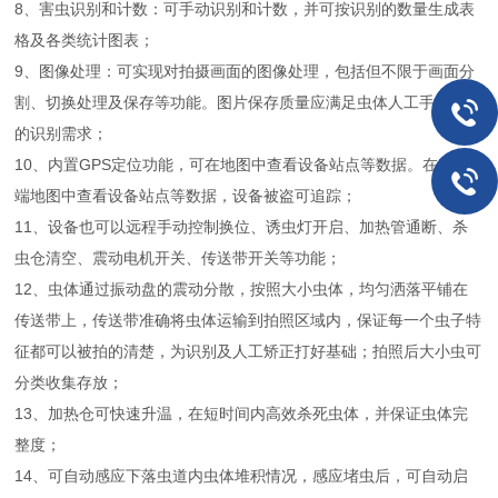
8、害虫识别和计数：可手动识别和计数，并可按识别的数量生成表
格及各类统计图表；
9、图像处理：可实现对拍摄画面的图像处理，包括但不限于画面分
割、切换处理及保存等功能。图片保存质量应满足虫体人工手动计数
的识别需求；
10、内置GPS定位功能，可在地图中查看设备站点等数据。在PC云
端地图中查看设备站点等数据，设备被盗可追踪；
11、设备也可以远程手动控制换位、诱虫灯开启、加热管通断、杀
虫仓清空、震动电机开关、传送带开关等功能；
12、虫体通过振动盘的震动分散，按照大小虫体，均匀洒落平铺在
传送带上，传送带准确将虫体运输到拍照区域内，保证每一个虫子特
征都可以被拍的清楚，为识别及人工矫正打好基础；拍照后大小虫可
分类收集存放；
13、加热仓可快速升温，在短时间内高效杀死虫体，并保证虫体完
整度；
14、可自动感应下落虫道内虫体堆积情况，感应堵虫后，可自动启