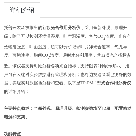
详细介绍
托普云农科技推出的新款
光合作用分析仪
，采用全新外观、原理升
级，除了可以检测环境温湿度、叶室温湿度、空气
CO
浓度、光合有
2
效辐射强度、叶面温度，还可以分析记录叶片净光合速率、气孔导
度、蒸腾速率、胞间
CO
浓度、瞬时水分利用率，共
12
项光合指标参
2
数。该仪器支持对比分析各项光合指标，支持图表
2
种展示形式，用
户可在云端对实验数据进行管理和分析；也可边测边查看已测好的数
据，实现实时数据地分析和查看。以下是
TP-PM-1
型
光合作用分析仪
的详细介绍：
主要特点概述：
全新外观、原理升级、检测参数增至12项、配置移动
电源和支架。
功能特点