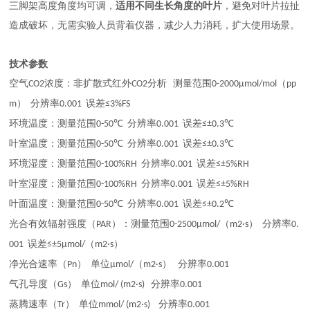
三脚架高度角度均可调，
适用不同生长角度的叶片
，避免对叶片拉扯
造成破坏，无需实验人员背着仪器，减少人力消耗，扩大使用场景。
技术参数
空气
浓度：非扩散式红外
分析
测量范围
（
CO2
CO2
0-2000μmol/mol
pp
）
分辨率
误差
m
0.001
≤3%FS
环境温度：测量范围
分辨率
误差
0-50℃
0.001
≤±0.3℃
叶室温度：测量范围
分辨率
误差
0-50℃
0.001
≤±0.3℃
环境湿度：测量范围
分辨率
误差
0-100%RH
0.001
≤±5%RH
叶室湿度：测量范围
分辨率
误差
0-100%RH
0.001
≤±5%RH
叶面温度：测量范围
分辨率
误差
0-50℃
0.001
≤±0.2℃
光合有效辐射强度（
）：测量范围
（
）
分辨率
PAR
0-2500μmol/
m2·s
0.
误差
（
）
001
≤±5μmol/
m2·s
净光合速率（
）
单位
（
）
分辨率
Pn
μmol/
m2·s
0.001
气孔导度（
）
单位
分辨率
Gs
mol/ (m2·s)
0.001
蒸腾速率（
）
单位
分辨率
Tr
mmol/ (m2·s)
0.001