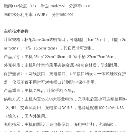
胞间
浓度（
）
单位
分辨率
CO2
Ci
μmol/mol
0.001
瞬时水分利用率（
）
分辨率
WUE
0.001
主机技术参数
叶室规格：标配
透明窗口，可选
型（
）、
型（
3cm×3cm
Ⅰ
1cm*3cm
Ⅱ
2c
）、
型（
），其它尺寸可定制。
m*3cm
Ⅲ
5.5cm*2cm
产品尺寸：主机
；叶室手柄
。
35cm*22cm*18cm
27cm*7cm*6cm
外壳材质：主机和叶室均采用碳钢金属
铝合金材质，防划耐用。
+
保护盖设计：网线接口、充电接口、
接口均设计一体式硅胶保护
USB
盖，仪器闲置不用时可对接插口起到防尘保护作用。
产品重量：主机
；叶室手柄
。
7.9kg
0.5kg
供电方式：主机内置
大容量电池，充满电后至少可连续使用
15.6Ah
8~
小时。交直流两用，充电接口
，电源适配器
12
DC 5.5
100-240V~1.5A
（输入），国内外通用。
充电指示：主机侧面设计充电指示灯，充电中红灯，充满绿灯。