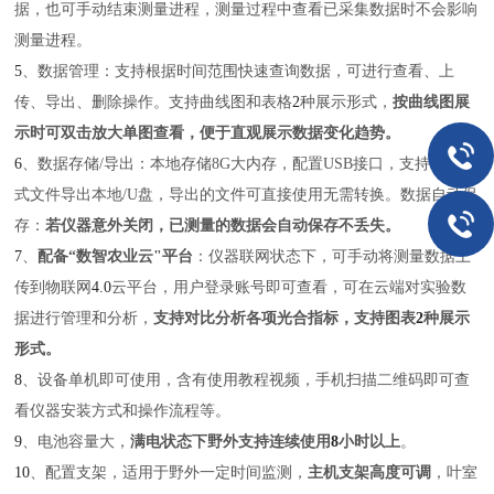
据，也可手动结束测量进程，测量过程中查看已采集数据时不会影响
测量进程。
5
、
数据管理
：支持根据时间范围快速查询数据，可进行查看、上
传、导出、删除操作。支持曲线图和表格
2
种展示形式，
按曲线图展
示时可双击放大单图查看，便于直观展示数据变化趋势。
6
、数据存储
/
导出：本地存储
8G
大内存，配置
USB
接口，支持
excel
格
式文件导出本地
/U
盘，导出的文件可直接使用无需转换。数据自动保
存：
若仪器意外关闭，已测量的数据会自动保存不丢失。
7
、
配备
“
数智农业云
"
平台
：仪器联网状态下，可手动将测量数据上
传到物联网
4.0
云平台，用户登录账号即可查看，可在云端对实验数
据进行管理和分析，
支持对比分析各项光合指标，支持图表
2
种展示
形式。
8
、设备单机即可使用，含有使用教程视频，手机扫描二维码即可查
看仪器安装方式和操作流程等。
9
、电池容量大，
满电状态下野外支持连续使用
8
小时以上
。
10
、
配置支架
，适用于野外一定时间监测，
主机支架高度可调
，叶室