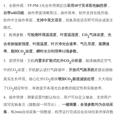
1
、
全新外观：
TP-PM-1
光合作用测定仪
采用
10
寸安卓彩色触控屏
，
自带
wifi
功能
，操作界面清晰简洁，操作简单。软件支持在线升级。
软件中文操作界面，
支持中英文语言
，切换系统语言即可同步成英文
模式。
2
、检测参数：
可检测环境温湿度、叶室温湿度、
CO
气体浓度、光
2
合有效辐射强度、叶面温度、叶片净光合速率、气孔导度、蒸腾速
率、胞间
CO
浓度、瞬时水分利用率
12
项参数。
2
3
、
原理升级
：主机
内置非扩散式红外
CO
分析器
，能准确测定空气
2
中的
CO
浓度；开机默认进行气路循环，
开放式气路系统
更接近植物
2
真实生长环境。核心红外
CO
模块
增加
CO
极值滤波处理
，大大缩短
2
2
了
CO
稳定时长，有效提升各项光合参数的稳定性和实验效率。
2
4
、操作简便：测量设置均默认给出，用户可自定义修改，支持用户
填写实验备注（随数据一同导出）。
一键测量，各项参数均为自动采
集
，每
2min
自动采集一组数据，程序运行完成后会自动结束并保存数