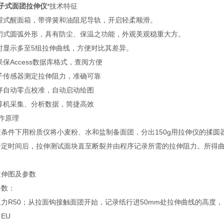
子式面团拉伸仪
*技术特征
抽屉式醒面箱，带弹簧和油阻尼导轨，开启轻柔顺滑。
封闭式圆弧外形，具有防尘、保温之功能，外观美观稳重大方。
时显示多至5组拉伸曲线，方便对比其差异。
果保Access数据库格式，查阅方便
电子传感器测定拉伸阻力，准确可靠
程序自动零点校准，自动启动绘图
计算机采集、分析数据，简捷高效
工作原理
定条件下用粉质仪将小麦粉、水和盐制备面团，分出150g用拉伸仪的揉
一定时间后，拉伸测试面块直至断裂并由程序记录所需的拉伸阻力。所得
。
拉伸图及参数
参数：
力R50；从拉面钩接触面团开始，记录纸行进50mm处拉伸曲线的高度，
EU