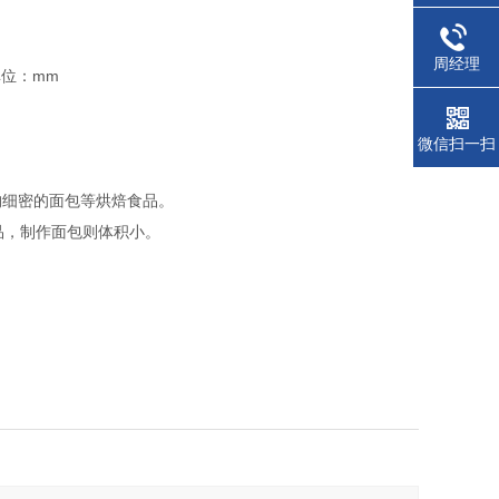
周经理
单位：mm
微信扫一扫
构细密的面包等烘焙食品。
品，制作面包则体积小。