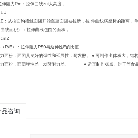
大拉伸阻力Rm：拉伸曲线zui大高度，
EU
性E：从拉面钩接触面团开始至至面团被拉断，拉 伸曲线横坐标的距离，
（曲线面积）：拉伸曲线包围的面积，
cm2
（R/E）：拉伸阻力R50与延伸性E的比值
筋力面粉，面团具良好的弹性和延展性，耐发酵。 ● 可制作出体积大，结
弱筋力面粉，面团弹性差，发酵耐力差。 ● 适宜制作糕点、饼干等食
产品咨询