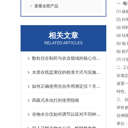
一.
电
查看全部产品
⑴ 
⑵ 
⑶ 同
相关文章
⑷ 结
RELATED ARTICLES
⑸ 
⑹ 
数粒仪在制药与农业领域的核心功能解析
⑺ 
二. 
水质在线监测仪的校准方式与实施要点
在规
放置
如何正确使用光合作用测定仪？关键步骤与避坑建议
特性
三、
风吸式杀虫灯的使用指南
评价
谷物水分仪如何调节以应对不同种类的谷物测量
拉伸阻
单位：