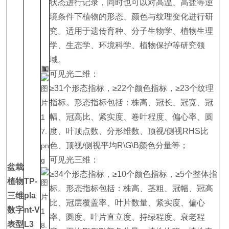
状态进行记录，同时也可以对高温、高盐等逆
境条件下植物的形态、颜色与纹理变化进行研
究。适用于遗传育种、分子生物学、植物生理
学、生态学、环境科学、植物保护等研究领
域。
可见光二维：
≥31个形态指标，≥22个颜色指标，≥23个纹理
指标。形态指标包括：株高、冠长、冠宽、冠
幅、冠高比、紧实度、卷叶程度、偏心率、圆
度、叶顶点数、分形维数、顶视/侧视RHS比
色、顶视/侧视平均R\G\B颜色分量等；
可见光三维：
盆栽
≥34个形态指标，≥10个颜色指标，≥5个整体指
植物
TP-
标。形态指标包括：株高、茎粗、冠幅、冠高
三维
pla
比、冠层覆盖率、叶片数量、紧实度、偏心
数字
nt-V
率、圆度、叶片直立度、持绿程度、衰老程
表型
L3