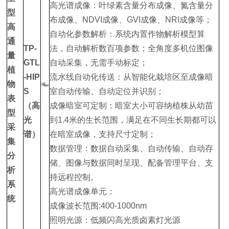
高光谱成像：叶绿素含量分布成像、氮含量分
型
布成像、NDVI成像、GVI成像、NRI成像等；
高
自动化参数解析：系统内置作物解析模型算
通
TP-
法，自动解析数百项参数；全角度多机位图像
量
GTL
自动采集，无需手动标定；
植
-HIP
流水线自动化传送：从智能化栽培区至成像暗
物
S
室自动传输、自动定位并识别；
表
（高
成像暗室可定制：暗室大小可容纳植株从幼苗
型
光
到1.4米的生长范围，满足在不同生长期都可以
采
谱）
在暗室成像，支持尺寸定制；
集
数据管理：数据自动采集、自动传输、自动存
分
储、图像与数据同时呈现、配备管理平台、支
析
持远程控制。
系
高光谱成像单元：
统
成像波长范围:400-1000nm
照明光源：低频闪高光质卤素灯光源