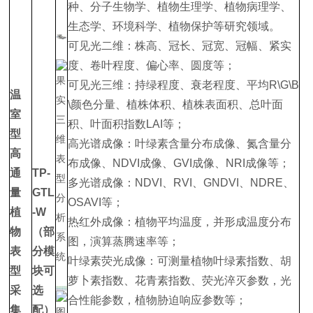
种、分子生物学、植物生理学、植物病理学、
生态学、环境科学、植物保护等研究领域。
可见光二维：株高、冠长、冠宽、冠幅、紧实
度、卷叶程度、偏心率、圆度等；
可见光三维：持绿程度、衰老程度、平均R\G\B
温
\颜色分量、植株体积、植株表面积、总叶面
室
积、叶面积指数LAI等；
型
高光谱成像：叶绿素含量分布成像、氮含量分
高
布成像、NDVI成像、GVI成像、NRI成像等；
通
TP-
多光谱成像：NDVI、RVI、GNDVI、NDRE、
量
GTL
OSAVI等；
植
-W
热红外成像：植物平均温度，并形成温度分布
物
（部
图，演算蒸腾速率等；
表
分模
叶绿素荧光成像：可测量植物叶绿素指数、胡
型
块可
萝卜素指数、花青素指数、荧光淬灭参数，光
采
选
合性能参数，植物胁迫响应参数等；
集
配）