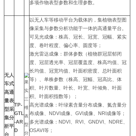
多项作物表型参数和生理参数。
以无人车等移动平台为载体的，集植物表型图
像采集与参数分析功能于一体的高通量平台。
可见光成像：株高、冠长、冠宽、冠幅、紧实
度、卷叶程度、偏心率、圆度等；
激光雷达成像：群体参数（植物群冠层郁闭
度、冠层透光率、冠层覆盖度、株高均值、冠
长均值、冠宽均值、叶面积密度、总叶面积
无人
等）、单株参数（株高、冠幅、冠高比、体
车式
积、叶片数量、叶长、叶宽、叶倾角、叶面
高通
积、叶面积指数等）；
量表
TP-
高光谱成像：叶绿素含量分布成像、氮含量分
型采
GTL
布成像、NDVI成像、GVI成像、NRI成像等；
集分
-AR
多光谱成像：NDVI、RVI、GNDVI、NDRE、
析平
D
OSAVI等；
台