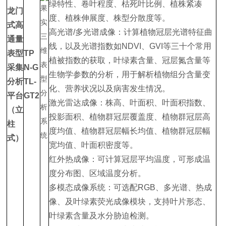
绿特性、卷叶程度、枯死叶比例、植株紧凑
龙门
度、植株伸展度、株型分散度等。
式高
高光谱/多光谱成像：计算植物冠层光谱特征曲
通量
线，以及光谱指数如NDVI、GVI等三十个常用
表型
TP
植被指数的获取，叶绿素含量、冠层氮含量等
采集
N-G
生物学参数的分析，用于解析植物组分含量变
分析
TL-
化、营养状况以及病害发生情况。
平台
GT2
激光雷达成像：株高、叶面积、叶面积指数、
（立
投影面积、植物群冠层覆盖度、植物群冠层高
柱
度均值、植物群冠层幅长均值、植物群冠层幅
式）
宽均值、叶面积密度等。
红外热成像：可计算冠层平均温度，可形成温
度分布图、区域温度分析。
‌多模态成像系统‌：可选配RGB、多光谱、热成
像、及叶绿素荧光成像模块，支持叶片形态、
叶绿素含量及水分胁迫检测。