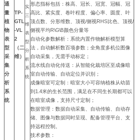
通
形态指标包括：株高、冠长、冠宽、冠幅、冠
量
TP-
高比、紧实度、卷叶程度、偏心率、圆度、叶
植
GTL
顶点数、分形维数、顶视/侧视RHS比色、顶视/
物
-VL
侧视平均R\G\B颜色分量等
表
2
自动化参数解析：系统内置作物解析模型算
型
（二
法，自动解析数百项参数；全角度多机位图像
采
维）
自动采集，无需手动标定；
集
流水线自动化传送：从智能化栽培区至成像暗
分
室自动传输、自动定位并识别；
析
成像暗室可定制：暗室大小可容纳植株从幼苗
系
到1.4米的生长范围，满足在不同生长期都可以
统
在暗室成像，支持尺寸定制；
数据管理：数据自动采集、自动传输、自动存
储、图像与数据同时呈现、配备管理平台、支
持远程控制。
技术参数：