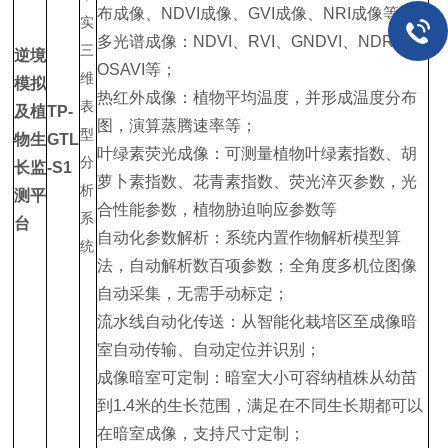
布成像、NDVI成像、GVI成像、NRI成像等；
多光谱成像：NDVI、RVI、GNDVI、NDRE、
逆境
OSAVI等；
模拟
热红外成像：植物平均温度，并形成温度分布
及植
TP-
图，演算蒸腾速率等；
物生
GTL
叶绿素荧光成像：可测量植物叶绿素指数、胡
长监
-S1
萝卜素指数、花青素指数、荧光淬灭参数，光
测平
合性能参数，植物胁迫响应参数等
台
自动化参数解析：系统内置作物解析模型算
法，自动解析数百项参数；全角度多机位图像
自动采集，无需手动标定；
流水线自动化传送：从智能化栽培区至成像暗
室自动传输、自动定位并识别；
成像暗室可定制：暗室大小可容纳植株从幼苗
到1.4米的生长范围，满足在不同生长期都可以
在暗室成像，支持尺寸定制；