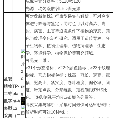
成像单元分辨率：5120×5120
光源：均匀漫散射LED面光源
可对盆栽植株进行表型采集与解析，可对突变
体进行筛选与鉴定，同时也可以对高温、高
盐、病害、虫害等逆境条件下植物的形态、颜
色与纹理变化进行研究。适用于遗传育种、分
子生物学、植物生理学、植物病理学、生态
学、环境科学、植物保护等研究领域。
可见光二维：
≥31个形态指标，≥22个颜色指标，≥23个纹理
指标。形态指标包括：株高、冠长、冠宽、冠
盆栽
幅、冠高比、紧实度、卷叶程度、偏心率、圆
植物
TP-
度、叶顶点数、分形维数、顶视/侧视RHS比
二维
pla
色、顶视/侧视平均R\G\B颜色分量等；
数字
nt-V
高效采集与解析：采集时间最快可达50秒/株；
表型
L2
解析时间可达10秒/株；
采集
（二