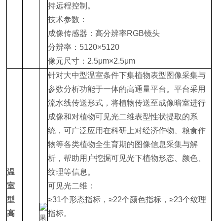
持远程控制。
技术参数：
成像传感器：高分辨率RGB镜头
分辨率：5120×5120
像元尺寸：2.5μm×2.5μm
针对大中型温室条件下集植物表型图像采集与
参数分析功能于一体的高通量平台。平台采用
流水线传送形式，将植物传送至成像暗室进行
成像和对植物可见光二维表型性状提取的系
统，可广泛应用在科研上对经济作物、粮食作
物等各类植物全生育期的图像信息采集与解
析，帮助用户挖掘可见光下植物形态、颜色、
温
纹理等信息。
室
可见光二维：
型
≥31个形态指标，≥22个颜色指标，≥23个纹理
高
指标。