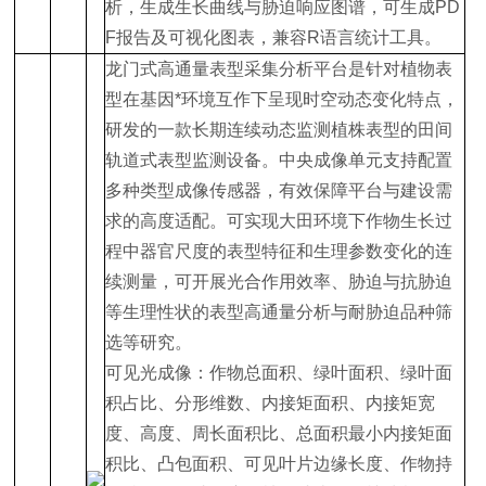
析，生成生长曲线与胁迫响应图谱，可生成PD
F报告及可视化图表，兼容R语言统计工具‌。
龙门式高通量表型采集分析平台是针对植物表
型在基因*环境互作下呈现时空动态变化特点，
研发的一款长期连续动态监测植株表型的田间
轨道式表型监测设备。中央成像单元支持配置
多种类型成像传感器，有效保障平台与建设需
求的高度适配。可实现大田环境下作物生长过
程中器官尺度的表型特征和生理参数变化的连
续测量，可开展光合作用效率、胁迫与抗胁迫
等生理性状的表型高通量分析与耐胁迫品种筛
选等研究。
可见光成像：作物总面积、绿叶面积、绿叶面
积占比、分形维数、内接矩面积、内接矩宽
度、高度、周长面积比、总面积最小内接矩面
积比、凸包面积、可见叶片边缘长度、作物持