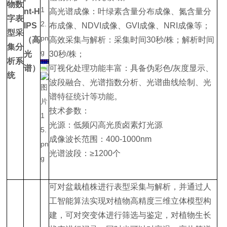
物数
nt-H
高光谱成像：叶绿素含量分布成像、氮含量分
字表
IPS
布成像、NDVI成像、GVI成像、NRI成像等；
型采
（高
高效采集与解析：采集时间30秒/株；解析时间
集分
光
30秒/株；
析系
谱）
可视化处理功能丰富：具备伪彩色/灰度显示、
统
波段融合、光谱指数分析、光谱曲线绘制、光
谱特征统计等功能。
技术参数：
光源：低频闪高光质卤素灯光源
成像波长范围：400-1000nm
光谱波段：≥1200个
可对盆栽植株进行表型采集与解析，并通过人
工智能算法实现对植物高精度三维立体模型构
建，可对突变体进行筛选与鉴定，对植物生长