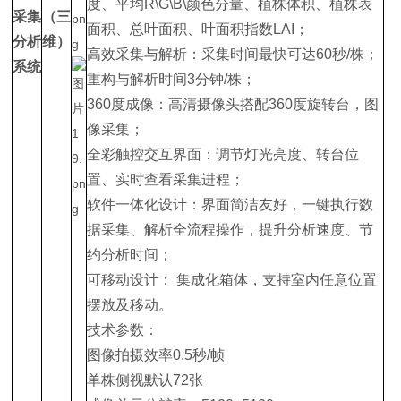
度、平均R\G\B\颜色分量、植株体积、植株表
采集
（三
面积、总叶面积、叶面积指数LAI；
分析
维）
高效采集与解析：采集时间最快可达60秒/株；
系统
重构与解析时间3分钟/株；
360度成像：高清摄像头搭配360度旋转台，图
像采集；
全彩触控交互界面：调节灯光亮度、转台位
置、实时查看采集进程；
软件一体化设计：界面简洁友好，一键执行数
据采集、解析全流程操作，提升分析速度、节
约分析时间；
可移动设计： 集成化箱体，支持室内任意位置
摆放及移动。
技术参数：
图像拍摄效率0.5秒/帧
单株侧视默认72张