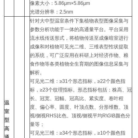
像素大小：5.86μm×5.86μm
光谱分辨率：2.5nm
针对大中型温室条件下集植物表型图像采集与
参数分析功能于一体的高通量平台。平台采用
流水线传送形式，将植物传送至成像暗室进行
成像和
对植物可见光二维、三维表型性状提取
的系统，可广泛应用在科研上对经济作物、粮
食作物等各类植物全生育期的图像信息采集与
解析。
可见光二维：≥31个形态指标，≥22个颜色指
标，≥23个纹理指标。形态指标包括：株高、冠
长、冠宽、冠幅、冠高比、紧实度、卷叶程
温
度、偏心率、圆度、叶顶点数、分形维数、顶
室
视/侧视RHS比色、顶视/侧视平均R\G\B颜色分
型
量等；
高
可见光三维：≥34个形态指标，≥10个颜色指
通