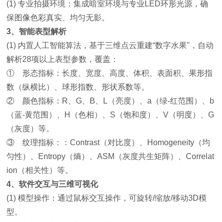
(1) 专业拍摄环境：集成暗室环境与专业LED环形光源，确
保图像色彩真实、均匀无影。
3、智能表型解析
(1) 内置人工智能算法，基于三维点云重建“数字水果"，自动
解析28项以上表型参数，覆盖：
① 形态指标：长度、宽度、高度、体积、表面积、果形指
数（纵横比）、球形指数、形状系数等。
② 颜色指标：R、G、B、L（亮度）、a（绿-红范围）、b
（蓝-黄范围）、H（色相）、S（饱和度）、V（明度）、G
（灰度）等。
③ 纹理指标：：Contrast（对比度）、Homogeneity（均
匀性）、Entropy（熵）、ASM（灰度共生矩阵）、Correlat
ion（相关性）等。
4、软件交互与三维可视化
(1) 模型操作：通过鼠标交互操作，可旋转/缩放/移动3D模
型。