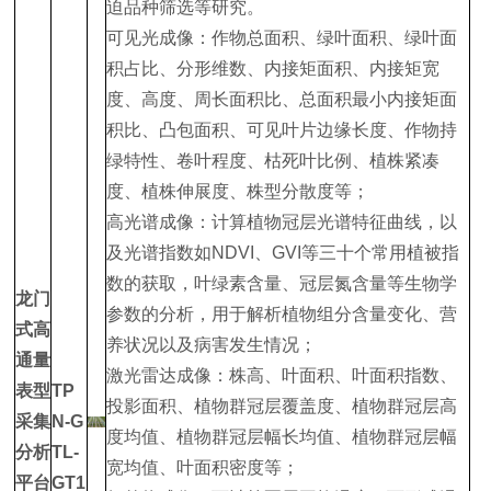
迫品种筛选等研究。
可见光成像：作物总面积、绿叶面积、绿叶面
积占比、分形维数、内接矩面积、内接矩宽
度、高度、周长面积比、总面积最小内接矩面
积比、凸包面积、可见叶片边缘长度、作物持
绿特性、卷叶程度、枯死叶比例、植株紧凑
度、植株伸展度、株型分散度等；
高光谱成像：计算植物冠层光谱特征曲线，以
及光谱指数如NDVI、GVI等三十个常用植被指
数的获取，叶绿素含量、冠层氮含量等生物学
龙门
参数的分析，用于解析植物组分含量变化、营
式高
养状况以及病害发生情况；
通量
激光雷达成像：株高、叶面积、叶面积指数、
表型
TP
投影面积、植物群冠层覆盖度、植物群冠层高
采集
N-G
度均值、植物群冠层幅长均值、植物群冠层幅
分析
TL-
宽均值、叶面积密度等；
平台
GT1