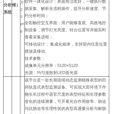
软件一体化设计：界面简洁友好，一键执行数
分析
维）
据采集、解析全流程操作，提升分析速度、节
系统
约分析时间；
全彩触控交互界面：用户能够直观、高效地控
制设备，调节灯光亮度、转台位置等并能实时
查看采集进程；
可移动设计： 集成化箱体，支持室内任意位置
摆放及移动。
技术参数：
成像单元分辨率：5120×5120
光源：均匀漫散射LED面光源
该平台是一款长期连续动态监测植株表型的田
间轨道式表型监测设备。可实现大田环境下作
物生长过程中器官尺度的表型特征和生理参数
变化的连续测量，可开展光合作用效率、胁迫
与抗胁迫等生理性状的表型高通量分析与耐胁