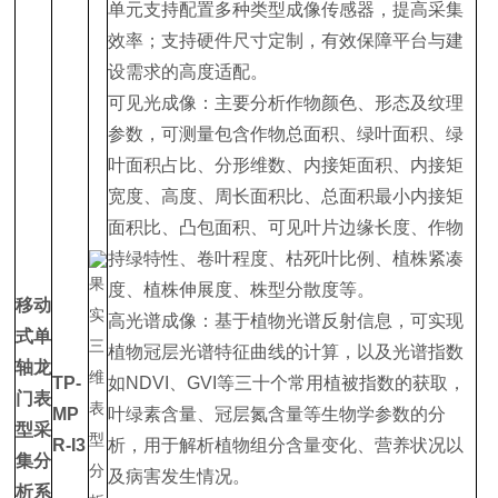
单元支持配置多种类型成像传感器，提高采集
效率；支持硬件尺寸定制，有效保障平台与建
设需求的高度适配。
可见光成像：主要分析作物颜色、形态及纹理
参数，可测量包含作物总面积、绿叶面积、绿
叶面积占比、分形维数、内接矩面积、内接矩
宽度、高度、周长面积比、总面积最小内接矩
面积比、凸包面积、可见叶片边缘长度、作物
持绿特性、卷叶程度、枯死叶比例、植株紧凑
度、植株伸展度、株型分散度等。
移动
高光谱成像：基于植物光谱反射信息，可实现
式单
植物冠层光谱特征曲线的计算，以及光谱指数
轴龙
TP-
如NDVI、GVI等三十个常用植被指数的获取，
门表
MP
叶绿素含量、冠层氮含量等生物学参数的分
型采
R-I3
析，用于解析植物组分含量变化、营养状况以
集分
及病害发生情况。
析系