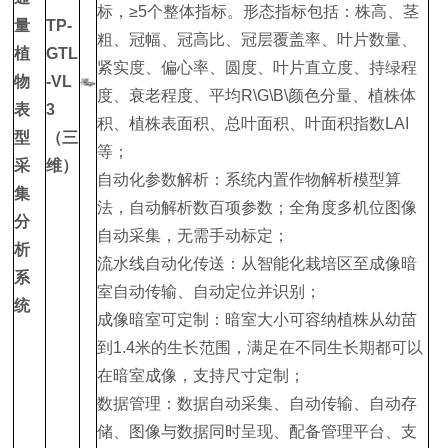
标，≥5个整体指标。形态指标包括：株高、茎
量
TP-
粗、冠幅、冠高比、冠层覆盖率、叶片数量、
植
GTL
紧实度、偏心率、圆度、叶片直立度、持绿程
物
-VL
度、衰老程度、平均R\G\B\颜色分量、植株体
表
3
积、植株表面积、总叶面积、叶面积指数LAI
型
（三
等；
采
维）
自动化参数解析：系统内置作物解析模型算
集
法，自动解析数百项参数；全角度多机位图像
分
自动采集，无需手动标定；
析
流水线自动化传送：从智能化栽培区至成像暗
系
室自动传输、自动定位并识别；
统
成像暗室可定制：暗室大小可容纳植株从幼苗
到1.4米的生长范围，满足在不同生长期都可以
在暗室成像，支持尺寸定制；
数据管理：数据自动采集、自动传输、自动存
储、图像与数据同时呈现、配备管理平台、支