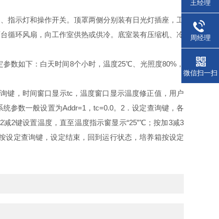
王经理
器、指示灯和操作开关。顶罩两侧分别装有日光灯插座，工
两台循环风扇，向工作室供热或供冷。底室装有压缩机、冷
周经理
数如下：白天时间8个小时，温度25℃、光照度80%，
微信扫一扫
查询键，时间窗口显示tc，温度窗口显示温度修正值，用户
般设置为Addr=1，tc=0.0。2．设定查询键，各
2键设置温度，直至温度指示窗显示“25”℃；按加3减3
．再按设定查询键，设定结束，回到运行状态，培养箱按设定