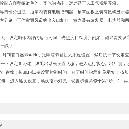
控制方面稍微逊色外，其他的功能，远远甚于人工气候培养箱。
等四部分组成。顶罩内装有电脑控制器，顶罩面板上装有数码显示
右分别与工作室通风道的出入口相连，室内装有蒸发器、电热器和
人工设定箱体内部的运行时间、光照度和温度。例如，如果需要设定参
设定呢？
，时间窗口显示Addr，光照培养箱进入系统设置，然后按一下设定
下设定查询键，则退出系统设置状态，进入运行状态。出厂前，系统参数一
参数：按加1减1键设置控制时间，直至时间指示窗显示“8”；按加2减
查询键，进入黑夜设置，黑夜指示灯亮，设置步骤类似于第1步。4
仪