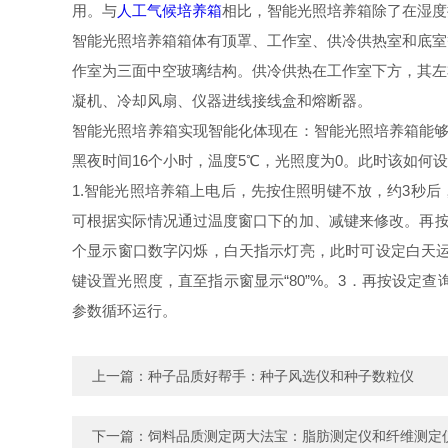
用。与
人工气候培养箱
相比，智能光照培养箱除了在湿度
智能光照培养箱箱体有顶罩、工作室、供冷供热室和底室
作室为三面中空玻璃结构。供冷供热在工作室下方，其左
凝机、冷却风扇、仪器进线接线盒和熔断器。
智能光照培养箱实现智能化体现在：智能光照培养箱能够
黑夜时间16个小时，温度5℃，光照度为0。此时该如何
1.智能光照培养箱上电后，先按住照明键不放，约3秒后
可根据实际情况通过温度窗口下的加、减键来修改。再按一
个显示窗口数字闪烁，白天指示灯亮，此时可设定白天运行
键设置光照度，直至指示窗显示“80”%。3．再按设定
参数循环运行。
上一篇：
种子品质好帮手：种子风选仪和种子数粒仪
下一篇：
饲料品质测定两大法宝：脂肪测定仪和纤维测定