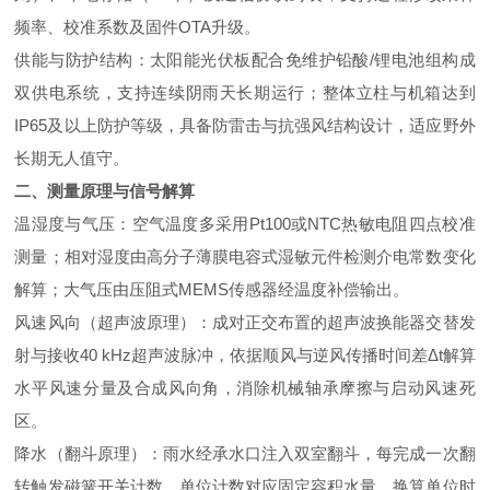
频率、校准系数及固件OTA升级。
供能与防护结构：太阳能光伏板配合免维护铅酸/锂电池组构成
双供电系统，支持连续阴雨天长期运行；整体立柱与机箱达到
IP65及以上防护等级，具备防雷击与抗强风结构设计，适应野外
长期无人值守。
二、测量原理与信号解算
温湿度与气压：空气温度多采用Pt100或NTC热敏电阻四点校准
测量；相对湿度由高分子薄膜电容式湿敏元件检测介电常数变化
解算；大气压由压阻式MEMS传感器经温度补偿输出。
风速风向（超声波原理）：成对正交布置的超声波换能器交替发
射与接收40 kHz超声波脉冲，依据顺风与逆风传播时间差Δt解算
水平风速分量及合成风向角，消除机械轴承摩擦与启动风速死
区。
降水（翻斗原理）：雨水经承水口注入双室翻斗，每完成一次翻
转触发磁簧开关计数，单位计数对应固定容积水量，换算单位时