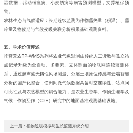
温数据，驱动稻瘟病、小麦锈病等病害预测模型，支撑植保预
警。
农林生态与气候适应：长期连续监测为作物需热量（积温）、需
冷量及物候期与气候变暖关联分析积累基础观测资料。
五、学术价值评述
托普云农TP-WMS系列将农业气象观测由传统人工读数与孤立站
点记录升级为全自动、多要素、立体剖面的物联网连续监测体
系，通过超声波无惯性风场测量、分层土壤原位传感与云端智能
分析的国产化整合，使田间微气候数据具备时空连续性、站点间
可比性及与农艺模型的耦合能力，是农业生态学、作物生理学及
气候—作物互作（C×E）研究中的地面基准观测基础设施。
上一篇：
植物逆境模拟与生长监测系统介绍