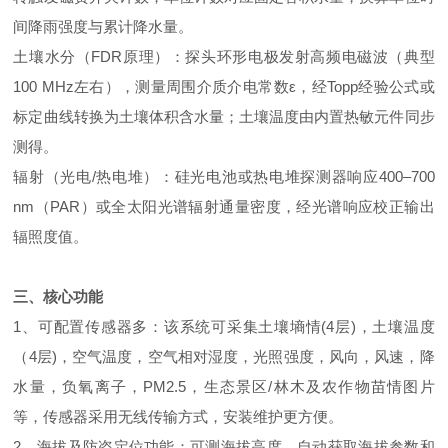
间降雨强度与累计降水量。
土壤水分（FDR原理）：探头环形电极发射高频电磁波（典型
100 MHz左右），测量周围介质介电常数ε，经Topp经验公式或
标定曲线转换为土壤体积含水量；土壤温度由内置热敏元件同步
测得。
辐射（光电/热电堆）：硅光电池或热电堆探测器响应400–700
nm（PAR）或全太阳光谱辐射通量密度，经光谱响应校正输出
辐照度值。
三、核心功能
1、可配置传感器多：该系统可采集土壤墒情(4层)，土壤温度
（4层)，空气温度，空气相对湿度，光照强度，风向，风速，降
水量，负氧离子，PM2.5，生态景区/林木及农作物苗情图片
等，传感器采用无线传输方式，安装维护更方便。
2、海拔及防盗定位功能：可测海拔高度，自动获取海拔参数和