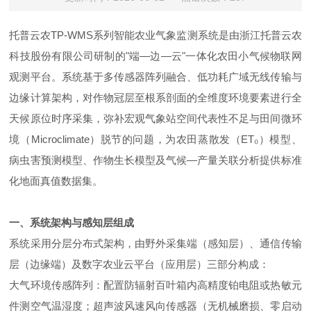
托普云农TP-WMS系列智能农业气象监测系统是由浙江托普云农
科技股份有限公司研制的"端—边—云"一体化农田小气候物联网
观测平台。系统基于多传感器阵列融合、低功耗广域无线传输与
边缘计算架构，对作物冠层至根系剖面的全维度环境要素进行全
天候原位时序采集，弥补宏观气象站空间代表性不足与田间微环
境（Microclimate）脱节的问题，为农田蒸散发（ET₀）模型、
病虫害预测模型、作物生长模型及气候—产量关联分析提供标准
化地面真值数据集。
一、系统架构与感知层组成
系统采用分层分布式架构，由野外采集端（感知层）、通信传输
层（边缘端）及数字农业云平台（应用层）三部分构成：
大气环境传感阵列：配置防辐射百叶箱内高精度铂电阻或热敏元
件测空气温湿度；超声波风速风向传感器（无机械磨损、零启动