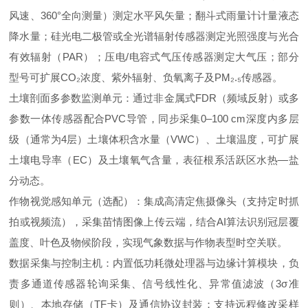
风速、360°全向测量）测定水平风矢量；翻斗式雨量计计量液态
降水量；硅光电二极管或全光谱辐射传感器测定光照强度与光合
有效辐射（PAR）；压电/电容式气压传感器测定大气压；部分
型号可扩展CO₂浓度、紫外辐射、负氧离子及PM₂.₅传感器。
土壤剖面多参数监测单元：通过非金属式FDR（频域反射）或多
参数一体传感器配合PVC导管，同步采集0–100 cm深度内多层
级（通常为4层）土壤体积含水量（VWC）、土壤温度，可扩展
土壤电导率（EC）及土壤氧气含量，表征根系活跃区水热—盐
分动态。
作物视觉感知单元（选配）：集成高清定焦摄像头（支持定时抓
拍或视频流），采集苗情图像上传云端，结合AI算法识别冠层覆
盖度、叶色及物候阶段，实现气象数据与作物表型时空关联。
数据采集与控制主机：内置低功耗微处理器与边缘计算模块，负
责多通道传感器轮询采集、信号线性化、异常值滤波（3σ准
则）、本地存储（TF卡）及通信协议封装；支持远程修改采样