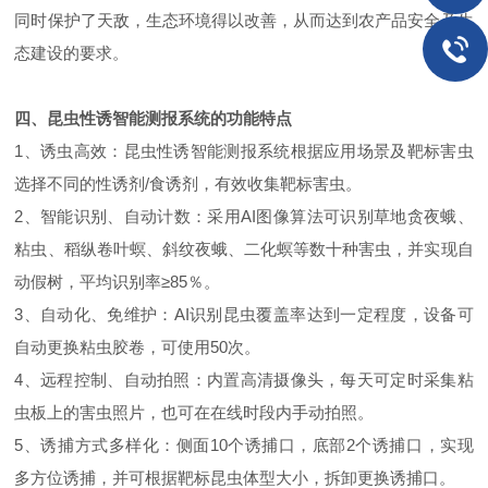
同时保护了天敌，生态环境得以改善，从而达到农产品安全及生
态建设的要求。
四、昆虫性诱智能测报系统的功能特点
1、诱虫高效：
昆虫性诱智能测报系统
根据应用场景及靶标害虫
选择不同的性诱剂/食诱剂，有效收集靶标害虫。
2、智能识别、自动计数：采用AI图像算法可识别草地贪夜蛾、
粘虫、稻纵卷叶螟、斜纹夜蛾、二化螟等数十种害虫，并实现自
动假树，平均识别率≥85％。
3、自动化、免维护：AI识别昆虫覆盖率达到一定程度，设备可
自动更换粘虫胶卷，可使用50次。
4、远程控制、自动拍照：内置高清摄像头，每天可定时采集粘
虫板上的害虫照片，也可在在线时段内手动拍照。
5、诱捕方式多样化：侧面10个诱捕口，底部2个诱捕口，实现
多方位诱捕，并可根据靶标昆虫体型大小，拆卸更换诱捕口。