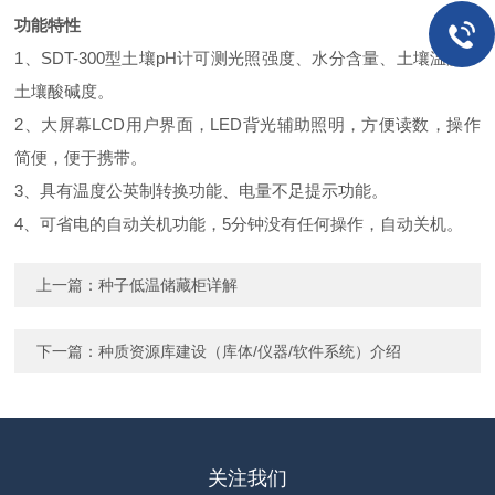
功能特性
1
、
SDT-300
型土壤
pH
计可测光照强度、水分含量、土壤温度、
土壤酸碱度。
2
、大屏幕
LCD
用户界面，
LED
背光辅助照明，方便读数，操作
简便，便于携带。
3
、具有温度公英制转换功能、电量不足提示功能。
4
、可省电的自动关机功能，
5
分钟没有任何操作，自动关机。
上一篇：
种子低温储藏柜详解
下一篇：
种质资源库建设（库体/仪器/软件系统）介绍
关注我们