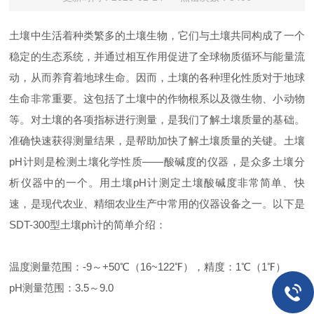
土壤中生活着种类繁多的土壤生物，它们与土壤共同构成了一个
稳定的生态系统，并通过相互作用促进了全球物质循环与能量流
动，从而养育着地球生命。因而，土壤的各种理化性质对于地球
生命非常重要。这包括了土壤中的作物根系以及微生物、小动物
等。对土壤的各项指标进行测量，是我们了解土壤质量的基础。
准确快速获得测量结果，是帮助加快了解土壤质量的关键。土壤
pH
计则是检测土壤化学性质——酸碱度的仪器，是众多土壤分
析仪器中的一个。用土壤
pH
计测定土壤酸碱度非常简单、快
速，是现代农业、精细农业生产中常用的仪器设备之一。以下是
SDT-300
型土壤
ph
计
的简单介绍：
温度测量范围：
-9
～
+50
℃（
16~122
℉），精度：
1
℃（
1
℉）
pH
测量范围：
3.5
～
9.0