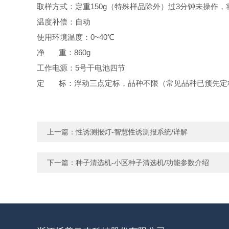
取样方式：定重
150g
（特殊样品除外）过
3
分钟未操作，
温度补偿：自动
使用环境温度：
0~40
℃
净
重：
860g
工作电源：
5
号干电池四节
定
标：浮动三点定标，品种不限（常见品种已预先定
上一篇：
性诱测报灯-智慧性诱测报系统/详解
下一篇：
种子清选机-小区种子清选机/功能参数介绍