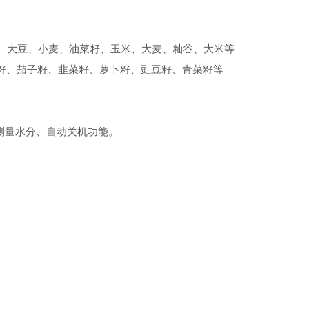
、大豆、小麦、油菜籽、玉米、大麦、籼谷、大米等
籽、茄子籽、韭菜籽、萝卜籽、豇豆籽、青菜籽等
测量水分、自动关机功能。