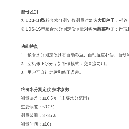
型号区别
①
LDS-1H
型
粮食
水分测定仪测量对象为
大田种子
：稻谷
②
LDS-1S
型
粮食
水分测定仪测量对象为
蔬菜种子
：番茄
功能特点
1
、粮食水分测定仪具有自动称重、自动温度补偿、自动
2
、空机修正水分；新补偿模式；交直流两用。
3
、用户可自行定标和修正误差。
粮食水分测定仪 技术参数
测量误差：
≤±
0.5
％（主要水分范围）
重复误差：
≤
0.2
％
测量范围：
3~35
％
测量时间：
≤
10s